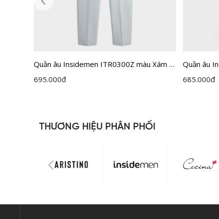
Quần âu Insidemen ITR0300Z màu Xám 7
Quần âu I
u Be 39
kẻ cỡ 29
1MF cỡ 29
695.000
đ
685.000
đ
THƯƠNG HIỆU PHÂN PHỐI