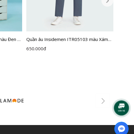
màu Đen 9
Quần âu Insidemen ITR05103 màu Xám
Quần â
39 cỡ 30
30 cỡ 2
650.000
đ
565.00