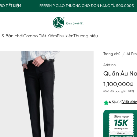
T KIỆM
FREESHIP GIAO THƯỜNG CHO ĐƠN HÀNG TỪ 500.000Đ
 & Bàn chải
Combo Tiết Kiệm
Phụ kiện
Thương hiệu
Trang chủ
All Pr
Aristino
Quần Âu Nam
1,100,000₫
(Giá đã bao gồm VAT)
Viết đán
4.5
(406)