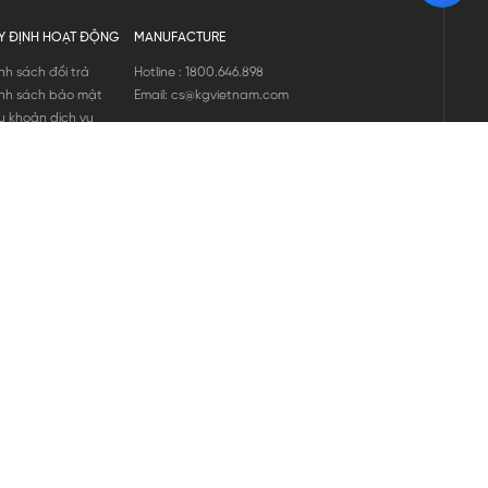
Y ĐỊNH HOẠT ĐỘNG
MANUFACTURE
nh sách đổi trả
Hotline : 1800.646.898
nh sách bảo mật
Email: cs@kgvietnam.com
u khoản dịch vụ
nh sách bảo hành
ng tin hàng hóa
ớng dẫn mua hàng
nh sách vận chuyển