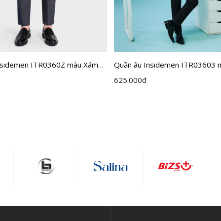
nsidemen ITR0360Z màu Xám
Quần âu Insidemen ITR03603 
MF cỡ 32
625.000
đ