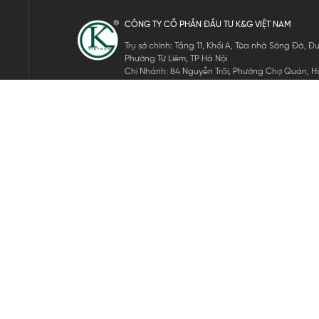
CÔNG TY CỔ PHẦN ĐẦU TƯ K&G VIỆT NAM
Trụ sở chính: Tầng 11, Khối A, Tòa nhà Sông Đà,
Phường Từ Liêm, TP Hà Nội
Chi Nhánh: 84 Nguyễn Trãi, Phường Chợ Quán, Hồ
Mã số thuế: 0105911105
ĐĂNG KÝ NHẬN TIN ĐIỆN TỬ
Hãy nhập email của bạn để nhận những tin tức mới nhất của 
THEO DÕI CHÚNG TÔI