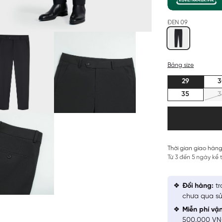
ĐEN 09
Bảng size
29
3
35
3
Thời gian giao hàng
Từ 3 đến 5 ngày kể
Đổi hàng:
tr
chưa qua sử
Miễn phí vậ
500.000 V