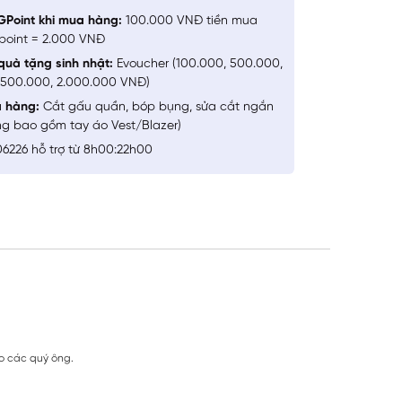
GPoint khi mua hàng:
100.000 VNĐ tiền mua
point = 2.000 VNĐ
quà tặng sinh nhật:
Evoucher (100.000, 500.000,
1.500.000, 2.000.000 VNĐ)
a hàng:
Cắt gấu quần, bóp bụng, sửa cắt ngắn
ng bao gồm tay áo Vest/Blazer)
6226 hỗ trợ từ 8h00:22h00
ho các quý ông.