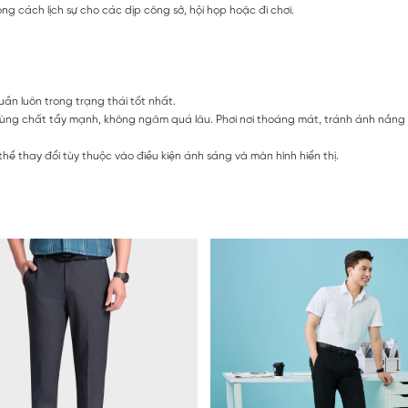
ng cách lịch sự cho các dịp công sở, hội họp hoặc đi chơi.
uần luôn trong trạng thái tốt nhất.
dùng chất tẩy mạnh, không ngâm quá lâu. Phơi nơi thoáng mát, tránh ánh nắng t
hể thay đổi tùy thuộc vào điều kiện ánh sáng và màn hình hiển thị.