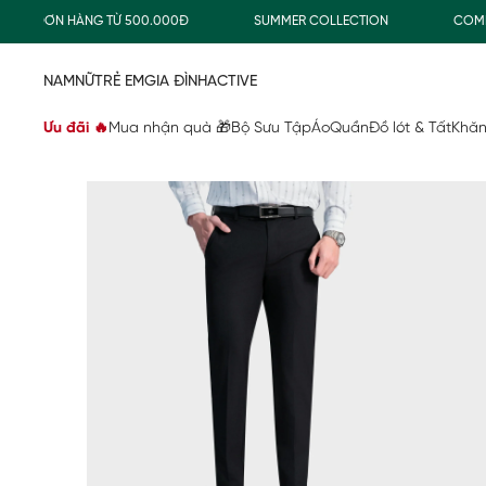
 ĐƠN HÀNG TỪ 500.000Đ
SUMMER COLLECTION
COMBO TIẾ
NAM
NỮ
TRẺ EM
GIA ĐÌNH
ACTIVE
Ưu đãi 🔥
Mua nhận quà 🎁
Bộ Sưu Tập
Áo
Quần
Đồ lót & Tất
Khăn