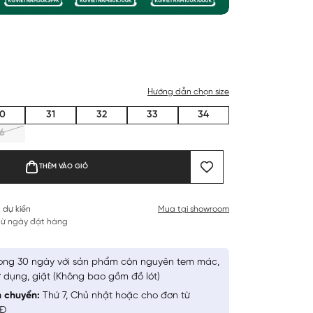
Hướng dẫn chọn size
0
31
32
33
34
6
THÊM VÀO GIỎ
 dự kiến
Mua tại showroom
 từ ngày đặt hàng
ong 30 ngày với sản phẩm còn nguyên tem mác,
 dụng, giặt (Không bao gồm đồ lót)
n chuyển:
Thứ 7, Chủ nhật hoặc cho đơn từ
NĐ