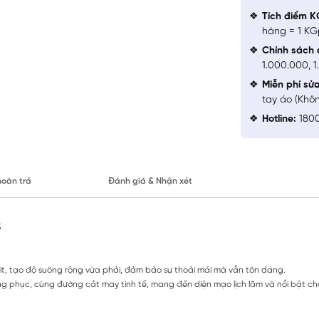
Tích điểm K
hàng = 1 KG
Chính sách 
1.000.000, 
Miễn phí sử
tay áo (Khô
Hotline:
1800
hoàn trả
Đánh giá & Nhận xét
3
Fit, tạo độ suông rộng vừa phải, đảm bảo sự thoải mái mà vẫn tôn dáng.
ang phục, cùng đường cắt may tinh tế, mang đến diện mạo lịch lãm và nổi bật c