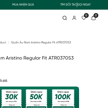
MUA NHẬN QUÀ
FREESHIP GIAO THƯỜNG CHO ĐƠN HÀNG TỪ 500
TÌM ĐỐI TÁC
GỌI NGAY
0
0
oduct
Quần Âu Nam Aristino Regular Fit ATR0370S3
 Aristino Regular Fit ATR0370S3
h giá