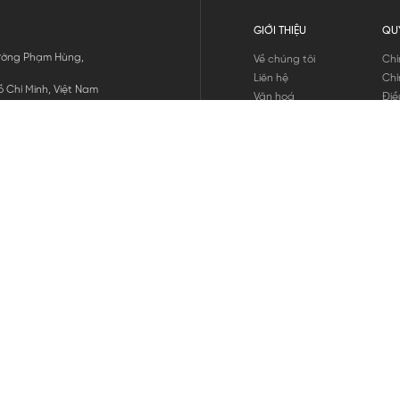
GIỚI THIỆU
QU
 Đường Phạm Hùng,
Về chúng tôi
Chí
Liên hệ
Chí
 Chí Minh, Việt Nam
Văn hoá
Điề
Tuyển dụng
Chí
Tin tức
Thô
Hư
Chí
THANH TOÁN
chúng tôi
GỬI
1800.646.898
HOTLINE: