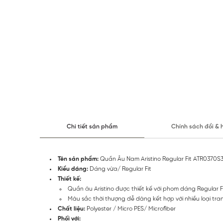
Chi tiết sản phẩm
Chính sách đổi & 
Tên sản phẩm:
Quần Âu Nam Aristino Regular Fit ATR0370S
Kiểu dáng:
Dáng vừa/ Regular Fit
Thiết kế:
Quần âu Aristino được thiết kế với phom dáng Regular 
Màu sắc thời thượng dễ dàng kết hợp với nhiều loại tr
Chất liệu:
Polyester / Micro PES/ Microfiber
Phối với: