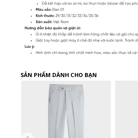
Dễ kết hợp với áo sơ mi, áo thun hoặc blazer để tạo pho
Màu sắc:
Đen 01
Kích thước:
29/30/31/32/33/34/35/36
Sản xuất:
Việt Nam
Hướng dẫn bảo quản và giặt ủi:
Ủi ở nhiệt độ thấp để tránh làm hỏng chất liệu và giữ cho q
Giặt tay hoặc giặt máy ở chế độ nhẹ với nước lạnh. Tránh 
Lưu ý:
Hình ảnh chỉ mang tính chất minh họa, màu sắc thực tế có t
SẢN PHẨM DÀNH CHO BẠN