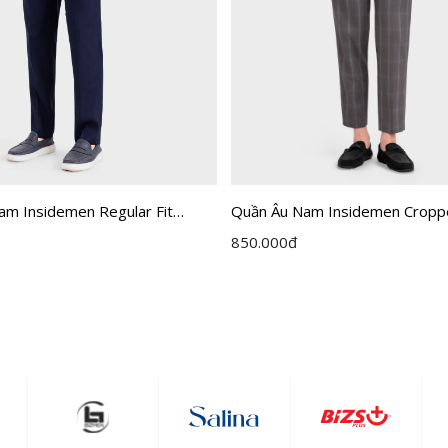
am Insidemen Regular Fit
Quần Âu Nam Insidemen Crop
ITR030F0H0
850.000
đ