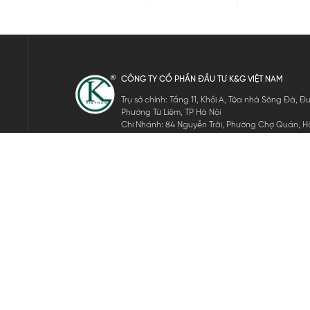
CÔNG TY CỔ PHẦN ĐẦU TƯ K&G VIỆT NAM
Trụ sở chính: Tầng 11, Khối A, Tòa nhà Sông Đà,
Phường Từ Liêm, TP Hà Nội
Chi Nhánh: 84 Nguyễn Trãi, Phường Chợ Quán, Hồ
Mã số thuế: 0105911105
ĐĂNG KÝ NHẬN TIN ĐIỆN TỬ
Hãy nhập email của bạn để nhận những tin tức mới nhất của 
THEO DÕI CHÚNG TÔI