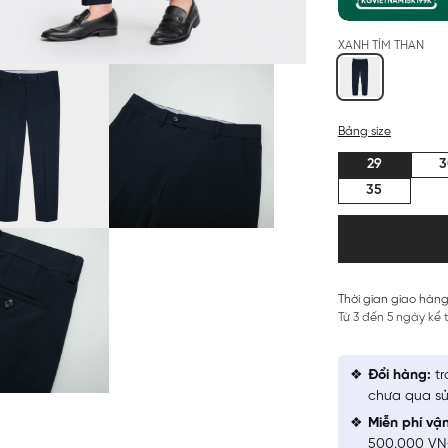
XANH TÍM THAN
Bảng size
29
3
35
Thời gian giao hàng
Từ 3 đến 5 ngày kể
Đổi hàng:
tr
chưa qua sử
Miễn phí vậ
500.000 V