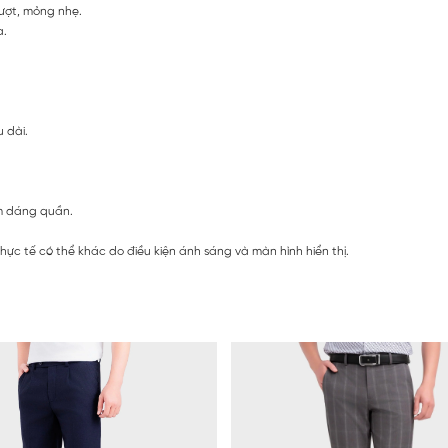
rượt, mỏng nhẹ.
a.
 dài.
om dáng quần.
ực tế có thể khác do điều kiện ánh sáng và màn hình hiển thị.