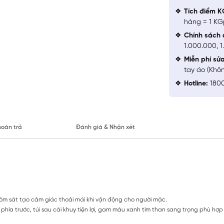
Tích điểm K
hàng = 1 KG
Chính sách 
1.000.000, 
Miễn phí sử
tay áo (Khô
Hotline:
1800
hoàn trả
Đánh giá & Nhận xét
m sát tạo cảm giác thoải mái khi vận động cho người mặc.
 phía trước, túi sau cài khuy tiện lợi, gam màu xanh tím than sang trọng phù hợp