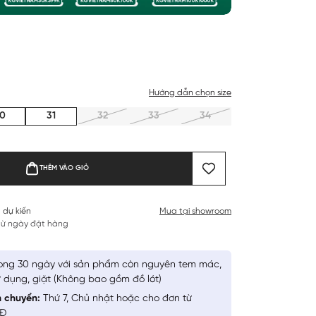
Hướng dẫn chọn size
0
31
32
33
34
THÊM VÀO GIỎ
 dự kiến
Mua tại showroom
 từ ngày đặt hàng
ong 30 ngày với sản phẩm còn nguyên tem mác,
 dụng, giặt (Không bao gồm đồ lót)
n chuyển:
Thứ 7, Chủ nhật hoặc cho đơn từ
NĐ