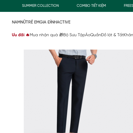
SUMMER COLLECTION
COMBO TIẾT KIỆM
FREESHIP
NAM
NỮ
TRẺ EM
GIA ĐÌNH
ACTIVE
Ưu đãi 🔥
Mua nhận quà 🎁
Bộ Sưu Tập
Áo
Quần
Đồ lót & Tất
Khăn