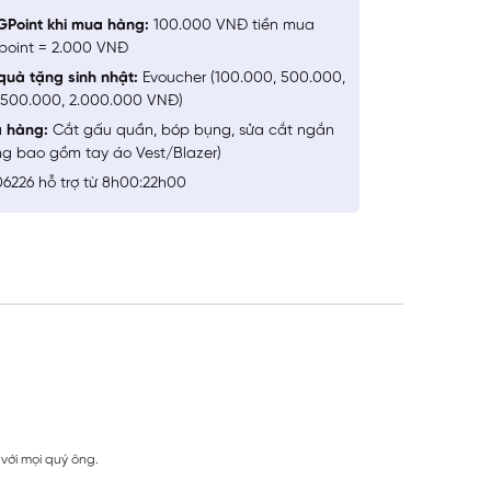
GPoint khi mua hàng:
100.000 VNĐ tiền mua
point = 2.000 VNĐ
quà tặng sinh nhật:
Evoucher (100.000, 500.000,
1.500.000, 2.000.000 VNĐ)
a hàng:
Cắt gấu quần, bóp bụng, sửa cắt ngắn
ng bao gồm tay áo Vest/Blazer)
6226 hỗ trợ từ 8h00:22h00
 với mọi quý ông.