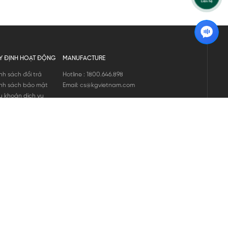
Y ĐỊNH HOẠT ĐỘNG
MANUFACTURE
nh sách đổi trả
Hotline : 1800.646.898
nh sách bảo mật
Email: cs@kgvietnam.com
u khoản dịch vụ
nh sách bảo hành
ng tin hàng hóa
ớng dẫn mua hàng
nh sách vận chuyển