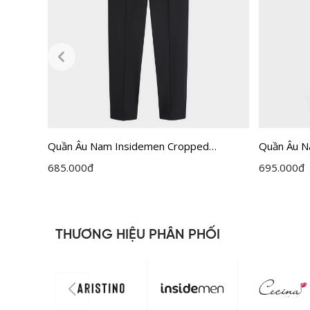
Quần Âu Nam Insidemen Cropped
Quần Âu N
ITR0370Z
ITRR01F
685.000
đ
695.000
đ
THƯƠNG HIỆU PHÂN PHỐI