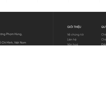
GIỚI THIỆU
QU
 Đường Phạm Hùng,
Về chúng tôi
Chí
Liên hệ
Chí
 Chí Minh, Việt Nam
Văn hoá
Điề
Tuyển dụng
Chí
Tin tức
Thô
Hư
Chí
THANH TOÁN
chúng tôi
GỬI
1800.646.898
HOTLINE: