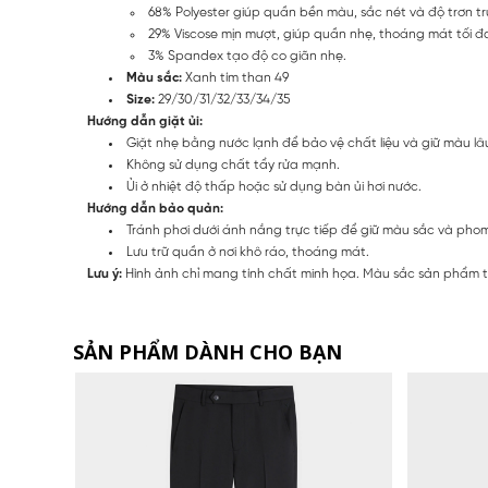
68% Polyester giúp quần bền màu, sắc nét và độ trơn t
29% Viscose mịn mượt, giúp quần nhẹ, thoáng mát tối đ
3% Spandex tạo độ co giãn nhẹ.
Màu sắc:
Xanh tím than 49
Size:
29/30/31/32/33/34/35
Hướng dẫn giặt ủi:
Giặt nhẹ bằng nước lạnh để bảo vệ chất liệu và giữ màu lâu
Không sử dụng chất tẩy rửa mạnh.
Ủi ở nhiệt độ thấp hoặc sử dụng bàn ủi hơi nước.
Hướng dẫn bảo quản:
Tránh phơi dưới ánh nắng trực tiếp để giữ màu sắc và ph
Lưu trữ quần ở nơi khô ráo, thoáng mát.
Lưu ý:
Hình ảnh chỉ mang tính chất minh họa. Màu sắc sản phẩm th
SẢN PHẨM DÀNH CHO BẠN