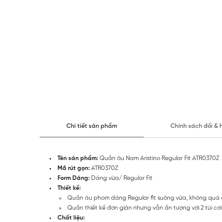
Chi tiết sản phẩm
Chính sách đổi & 
Tên sản phẩm:
Quần âu Nam Aristino Regular Fit ATR0370Z
Mã rút gọn:
ATR0370Z
Form Dáng:
Dáng vừa/ Regular Fit
Thiết kế:
Quần âu phom dáng Regular fit suông vừa, không quá ô
Quần thiết kế đơn giản nhưng vẫn ấn tượng với 2 túi cơi
Chất liệu: