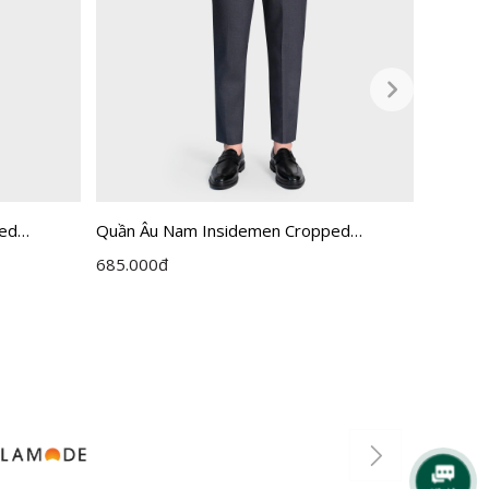
ped
Quần Âu Nam Insidemen Cropped
Quần Âu
ITR0360Z
ITRR05
685.000
đ
795.00