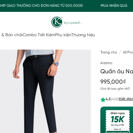
 GIAO THƯỜNG CHO ĐƠN HÀNG TỪ 500.000Đ
MUA NHẬN QUÀ
 & Bàn chải
Combo Tiết Kiệm
Phụ kiện
Thương hiệu
Trang chủ
All Pr
Aristino
Quần âu Nam
995,000₫
(Giá đã bao gồm VAT)
Viết đán
4.5
(406)