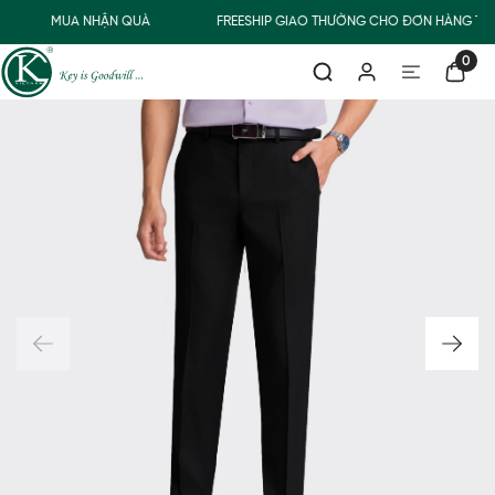
MUA NHẬN QUÀ
FREESHIP GIAO THƯỜNG CHO ĐƠN HÀNG TỪ 
0