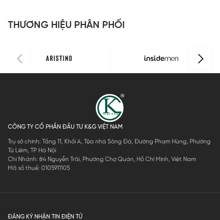
THƯƠNG HIỆU PHÂN PHỐI
CÔNG TY CỔ PHẦN ĐẦU TƯ K&G VIỆT NAM
Trụ sở chính: Tầng 11, Khối A, Tòa nhà Sông Đà, Đường Phạm Hùng, Phường
Từ Liêm, TP Hà Nội
Chi Nhánh: 84 Nguyễn Trãi, Phường Chợ Quán, Hồ Chí Minh, Việt Nam
Mã số thuế: 0105911105
ĐĂNG KÝ NHẬN TIN ĐIỆN TỬ