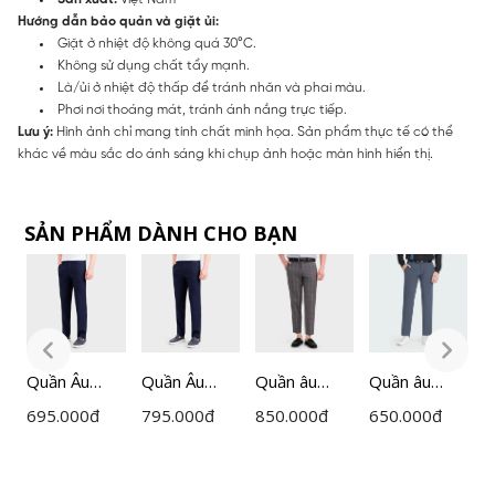
Hướng dẫn bảo quản và giặt ủi:
Giặt ở nhiệt độ không quá 30°C.
Không sử dụng chất tẩy mạnh.
Là/ủi ở nhiệt độ thấp để tránh nhăn và phai màu.
Phơi nơi thoáng mát, tránh ánh nắng trực tiếp.
Lưu ý:
Hình ảnh chỉ mang tính chất minh họa. Sản phẩm thực tế có thể
khác về màu sắc do ánh sáng khi chụp ảnh hoặc màn hình hiển thị.
SẢN PHẨM DÀNH CHO BẠN
Quần Âu
Quần Âu
Quần âu
Quần âu
Q
Nam
Nam
Insidemen
Insidemen
I
695.000
đ
795.000
đ
850.000
đ
650.000
đ
6
Insidemen
Insidemen
ITR030F0H
ITR05103
I
Regular Fit
Regular Fit
0 màu Xám
màu Xám 39
m
ITRR01F
ITRR05F
03 kẻ cỡ 32
cỡ 30
M