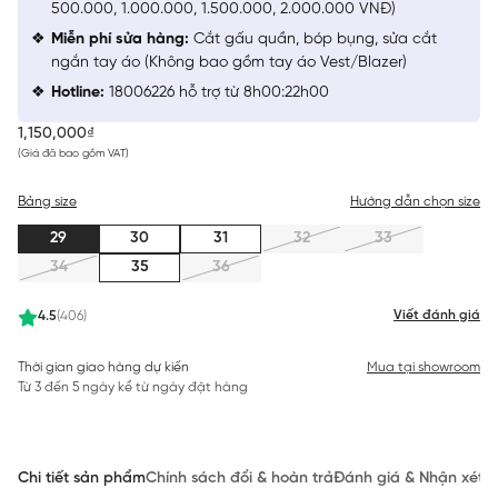
500.000, 1.000.000, 1.500.000, 2.000.000 VNĐ)
Miễn phí sửa hàng:
Cắt gấu quần, bóp bụng, sửa cắt
ngắn tay áo (Không bao gồm tay áo Vest/Blazer)
Hotline:
18006226 hỗ trợ từ 8h00:22h00
1,150,000₫
(Giá đã bao gồm VAT)
Bảng size
Hướng dẫn chọn size
29
30
31
32
33
34
35
36
Viết đánh giá
4.5
(406)
Thời gian giao hàng dự kiến
Mua tại showroom
Từ 3 đến 5 ngày kể từ ngày đặt hàng
Chi tiết sản phẩm
Chính sách đổi & hoàn trả
Đánh giá & Nhận xét