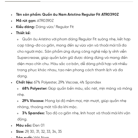
Tên sản phẩm: Quần âu Nam Aristino Regular Fit ATR0390Z
Mã rút gọn:
ATR0390Z
Kiểu dáng:
Dáng vừa/ Regular Fit
Thiết kế:
Quần âu Aristino với phom dáng Regular Fit suông nhẹ, kết hợp
cạp tăng-đơ co giãn, mang đến sự vừa vặn và thoải mái tối đa
cho người mặc. Sản phẩm ứng dụng công nghệ nếp ly vĩnh viễn
Supercrease, giúp quần luôn giữ được dáng đứng và mang đến
diện mạo chỉn chu. Màu sắc cơ bản, dễ dàng phối hợp với nhiều
trang phục khác nhau, tạo nên phong cách thanh lịch và đa
dạng.
Chất liệu:
67% Polyester, 29% Viscose, 4% Spandex
68
% Polyester:
Giúp quần bền màu, sắc nét, mịn màng và mỏng
nhẹ.
29% Viscose:
Mang lại độ mềm mại, mịn mượt, giúp quần nhẹ
nhàng, thoáng mát tối đa khi mặc.
3% Spandex:
Tạo độ co giãn nhẹ, linh hoạt và thoải mái khi vận
động.
Màu sắc:
Đen 01
Size:
29, 30, 31, 32, 33, 34, 35
Sản xuất:
Việt Nam