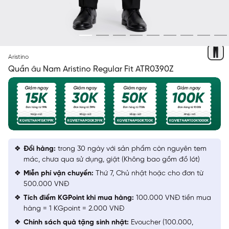
ĐEN
Aristino
Quần âu Nam Aristino Regular Fit ATR0390Z
Đổi hàng:
trong 30 ngày với sản phẩm còn nguyên tem
mác, chưa qua sử dụng, giặt (Không bao gồm đồ lót)
Miễn phí vận chuyển:
Thứ 7, Chủ nhật hoặc cho đơn từ
500.000 VNĐ
Tích điểm KGPoint khi mua hàng:
100.000 VNĐ tiền mua
hàng = 1 KGpoint = 2.000 VNĐ
Chính sách quà tặng sinh nhật:
Evoucher (100.000,