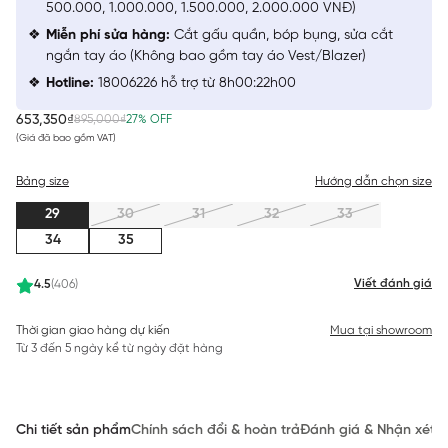
500.000, 1.000.000, 1.500.000, 2.000.000 VNĐ)
Miễn phí sửa hàng:
Cắt gấu quần, bóp bụng, sửa cắt
ngắn tay áo (Không bao gồm tay áo Vest/Blazer)
Hotline:
18006226 hỗ trợ từ 8h00:22h00
653,350₫
895,000₫
27% OFF
(Giá đã bao gồm VAT)
Bảng size
Hướng dẫn chọn size
29
30
31
32
33
34
35
Viết đánh giá
4.5
(406)
Thời gian giao hàng dự kiến
Mua tại showroom
Từ 3 đến 5 ngày kể từ ngày đặt hàng
Chi tiết sản phẩm
Chính sách đổi & hoàn trả
Đánh giá & Nhận xét