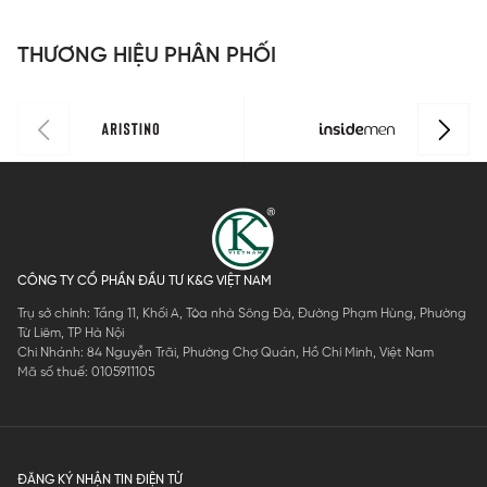
THƯƠNG HIỆU PHÂN PHỐI
CÔNG TY CỔ PHẦN ĐẦU TƯ K&G VIỆT NAM
Trụ sở chính: Tầng 11, Khối A, Tòa nhà Sông Đà, Đường Phạm Hùng, Phường
Từ Liêm, TP Hà Nội
Chi Nhánh: 84 Nguyễn Trãi, Phường Chợ Quán, Hồ Chí Minh, Việt Nam
Mã số thuế: 0105911105
ĐĂNG KÝ NHẬN TIN ĐIỆN TỬ