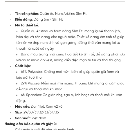
Tên sản phẩm
: Quần âu Nam Aristino Slim Fit
Kiểu dáng
: Dáng ôm / Slim Fit
Mô tả thiết kế
:
Quần âu Aristino với form dáng Slim Fit, mang lại vẻ thanh lịch,
hiện đại và tôn dáng cho người mặc. Thiết kế dáng ôm tinh tế giúp
tôn lên vẻ đẹp nam tính và gọn gàng, đồng thời vẫn mang lại sự
thoải mái suốt cả ngày.
Bảng màu trang nhã cùng họa tiết kẻ tinh tế, dễ dàng phối hợp
với áo sơ mi và áo vest, mang đến diện mạo tự tin và thời thượng.
Chất liệu
:
67% Polyester: Chống mài mòn, bền bỉ, giúp quần giữ form và
kéo dài tuổi thọ.
29% Viscose: Mềm mại, mịn màng, thoáng khí, mang lại cảm giác
dễ chịu và thoải mái khi mặc.
4% Spandex: Co giãn nhẹ, tạo sự linh hoạt và thoải mái khi vận
động.
Màu sắc
: Đen 1 kẻ, Xám 42 kẻ
Size
: 29/30/31/32/33/34/35
Sản xuất
: Việt Nam
Hướng dẫn bảo quản và giặt ủi
:
Giặt máy ở chế độ nhẹ với nước lạnh.