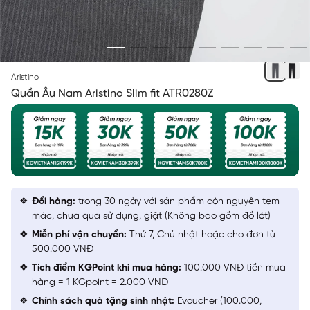
XÁM 42 KẺ
Aristino
Quần Âu Nam Aristino Slim fit ATR0280Z
Đổi hàng:
trong 30 ngày với sản phẩm còn nguyên tem
mác, chưa qua sử dụng, giặt (Không bao gồm đồ lót)
Miễn phí vận chuyển:
Thứ 7, Chủ nhật hoặc cho đơn từ
500.000 VNĐ
Tích điểm KGPoint khi mua hàng:
100.000 VNĐ tiền mua
hàng = 1 KGpoint = 2.000 VNĐ
Chính sách quà tặng sinh nhật:
Evoucher (100.000,