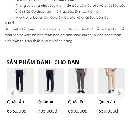
Không sử dụng chất tẩy mạnh để bảo vệ màu sắc và chất liệu vải.
Ủi ở nhiệt độ thấp, tránh ủi trực tiếp lên họa tiết kẻ.
Phơi trong bóng râm để giữ màu sắc và chất liệu bền lâu.
LƯU Ý
:
Hình ảnh chỉ mang tính chất minh họa. Sản phẩm thực tế có thể khác về
màu sắc so với hình ảnh minh họa do ánh sáng khi chụp ảnh hoặc màn
hình hiển thị trên thiết bị của khách hàng.
SẢN PHẨM DÀNH CHO BẠN
Quần Âu
Quần Âu
Quần âu
Quần âu
Q
Nam
Nam
Insidemen
Insidemen
I
695.000
đ
795.000
đ
850.000
đ
550.000
đ
6
Insidemen
Insidemen
ITR030F0H
6TR0080Z
I
Regular Fit
Regular Fit
0 màu Xám
màu Nâu 9
m
ITRR01F
ITRR05F
03 kẻ cỡ 32
cỡ 29
c