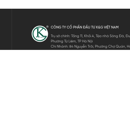
CÔNG TY CỔ PHẦN ĐẦU TƯ K&G VIỆT NAM
Trụ sở chính: Tầng 11, Khối A, Tòa nhà Sông Đà,
Phường Từ Liêm, TP Hà Nội
Chi Nhánh: 84 Nguyễn Trãi, Phường Chợ Quán, Hồ
Mã số thuế: 0105911105
ĐĂNG KÝ NHẬN TIN ĐIỆN TỬ
Hãy nhập email của bạn để nhận những tin tức mới nhất của 
THEO DÕI CHÚNG TÔI