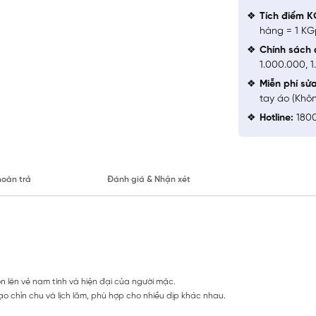
Tích điểm K
hàng = 1 KG
Chính sách 
1.000.000, 
Miễn phí sử
tay áo (Khô
Hotline:
1800
hoàn trả
Đánh giá & Nhận xét
n lên vẻ nam tính và hiện đại của người mặc.
ạo chỉn chu và lịch lãm, phù hợp cho nhiều dịp khác nhau.