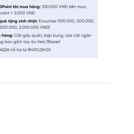
GPoint khi mua hàng:
100.000 VNĐ tiền mua
point = 2.000 VNĐ
quà tặng sinh nhật:
Evoucher (100.000, 500.000,
1.500.000, 2.000.000 VNĐ)
a hàng:
Cắt gấu quần, bóp bụng, sửa cắt ngắn
ng bao gồm tay áo Vest/Blazer)
6226 hỗ trợ từ 8h00:22h00