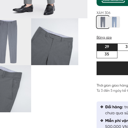
XÁM 306
Bảng size
29
3
35
Thời gian giao hàng
Từ 3 đến 5 ngày kể
Đổi hàng:
tr
chưa qua sử
Miễn phí vậ
500.000 V