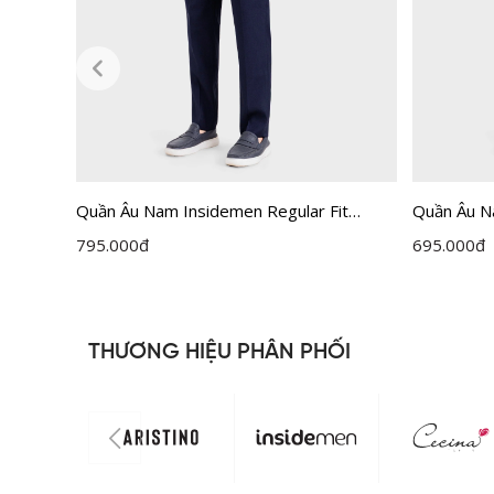
Quần Âu Nam Insidemen Regular Fit
Quần Âu N
ITRR05F
ITRR01F
795.000
đ
695.000
đ
THƯƠNG HIỆU PHÂN PHỐI