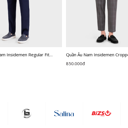
am Insidemen Regular Fit
Quần Âu Nam Insidemen Crop
ITR030F0H0
850.000
đ