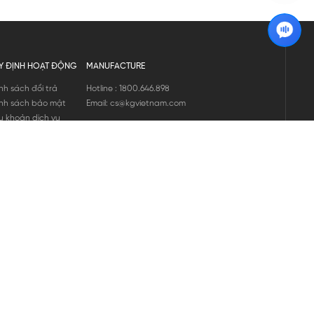
Y ĐỊNH HOẠT ĐỘNG
MANUFACTURE
nh sách đổi trả
Hotline : 1800.646.898
nh sách bảo mật
Email: cs@kgvietnam.com
u khoản dịch vụ
nh sách bảo hành
ng tin hàng hóa
ớng dẫn mua hàng
nh sách vận chuyển