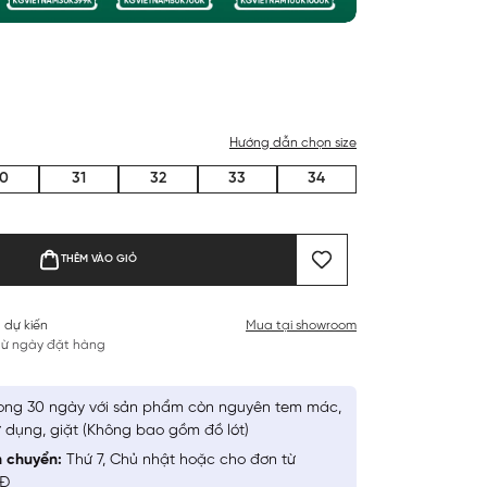
Hướng dẫn chọn size
0
31
32
33
34
THÊM VÀO GIỎ
 dự kiến
Mua tại showroom
 từ ngày đặt hàng
ong 30 ngày với sản phẩm còn nguyên tem mác,
 dụng, giặt (Không bao gồm đồ lót)
n chuyển:
Thứ 7, Chủ nhật hoặc cho đơn từ
NĐ