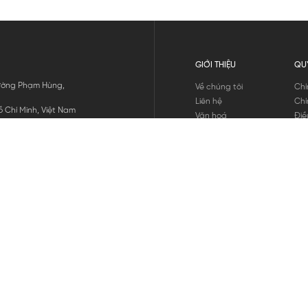
GIỚI THIỆU
QU
 Đường Phạm Hùng,
Về chúng tôi
Chí
Liên hệ
Chí
 Chí Minh, Việt Nam
Văn hoá
Điề
Tuyển dụng
Chí
Tin tức
Thô
Hư
Chí
THANH TOÁN
chúng tôi
GỬI
1800.646.898
HOTLINE: