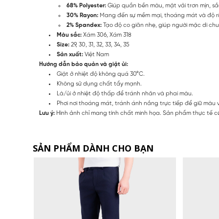
68% Polyester:
Giúp quần bền màu, mặt vải trơn mịn, sắ
30% Rayon:
Mang đến sự mềm mại, thoáng mát và độ rũ 
2% Spandex:
Tạo độ co giãn nhẹ, giúp người mặc di chuy
Màu sắc:
Xám 306, Xám 318
Size:
29, 30, 31, 32, 33, 34, 35
Sản xuất:
Việt Nam
Hướng dẫn bảo quản và giặt ủi:
Giặt ở nhiệt độ không quá 30°C.
Không sử dụng chất tẩy mạnh.
Là/ủi ở nhiệt độ thấp để tránh nhăn và phai màu.
Phơi nơi thoáng mát, tránh ánh nắng trực tiếp để giữ màu v
Lưu ý:
Hình ảnh chỉ mang tính chất minh họa. Sản phẩm thực tế có
SẢN PHẨM DÀNH CHO BẠN