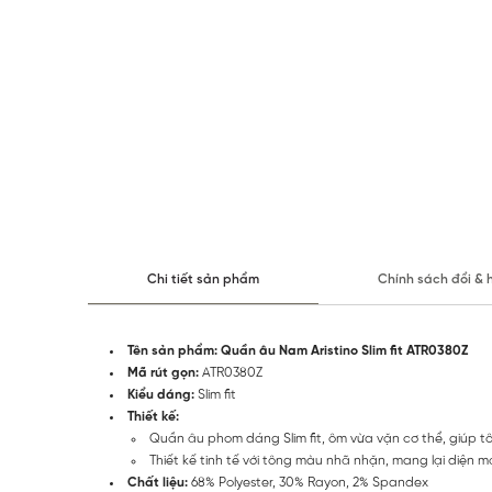
Chi tiết sản phẩm
Chính sách đổi & 
Tên sản phẩm: Quần âu Nam Aristino Slim fit ATR0380Z
Mã rút gọn:
ATR0380Z
Kiểu dáng:
Slim fit
Thiết kế:
Quần âu phom dáng Slim fit, ôm vừa vặn cơ thể, giúp tô
Thiết kế tinh tế với tông màu nhã nhặn, mang lại diện m
Chất liệu:
68% Polyester, 30% Rayon, 2% Spandex