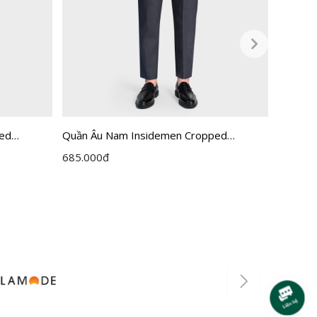
ped
Quần Âu Nam Insidemen Cropped
Quần Â
ITR0360Z
ITR037
685.000
đ
685.00