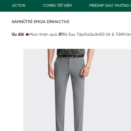
FREESHIP GIAO THƯỜNG CHO ĐƠN HÀNG TỪ 500.000Đ
MUA
NAM
NỮ
TRẺ EM
GIA ĐÌNH
ACTIVE
Ưu đãi 🔥
Mua nhận quà 🎁
Bộ Sưu Tập
Áo
Quần
Đồ lót & Tất
Khăn