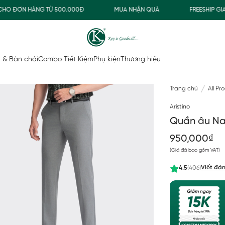
 NHẬN QUÀ
FREESHIP GIAO THƯỜNG CHO ĐƠN HÀNG TỪ 500.000Đ
 & Bàn chải
Combo Tiết Kiệm
Phụ kiện
Thương hiệu
Trang chủ
All Pr
Aristino
Quần âu Nam
950,000₫
(Giá đã bao gồm VAT)
Viết đán
4.5
(406)