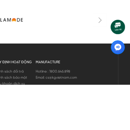
Y ĐỊNH HOẠT ĐỘNG
MANUFACTURE
nh sách đổi trả
Hotline : 1800.646.898
nh sách bảo mật
Email: cs@kgvietnam.com
u khoản dịch vụ
nh sách bảo hành
ng tin hàng hóa
ớng dẫn mua hàng
nh sách vận chuyển