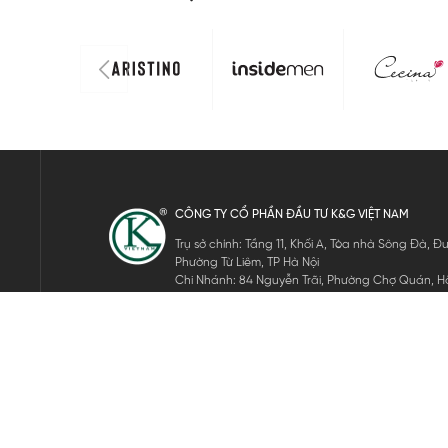
CÔNG TY CỔ PHẦN ĐẦU TƯ K&G VIỆT NAM
Trụ sở chính: Tầng 11, Khối A, Tòa nhà Sông Đà,
Phường Từ Liêm, TP Hà Nội
Chi Nhánh: 84 Nguyễn Trãi, Phường Chợ Quán, Hồ
Mã số thuế: 0105911105
ĐĂNG KÝ NHẬN TIN ĐIỆN TỬ
Hãy nhập email của bạn để nhận những tin tức mới nhất của 