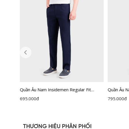
u Đen 9
Quần Âu Nam Insidemen Regular Fit
Quần Âu N
ITRR01F
ITRR05F
695.000
đ
795.000
đ
THƯƠNG HIỆU PHÂN PHỐI