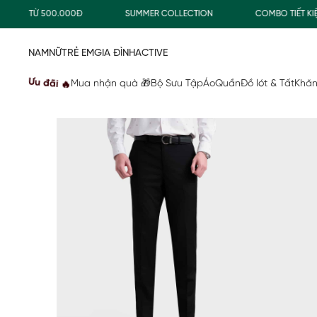
G TỪ 500.000Đ
SUMMER COLLECTION
COMBO TIẾT KIỆM
NAM
NỮ
TRẺ EM
GIA ĐÌNH
ACTIVE
Ưu đãi 🔥
Mua nhận quà 🎁
Bộ Sưu Tập
Áo
Quần
Đồ lót & Tất
Khăn