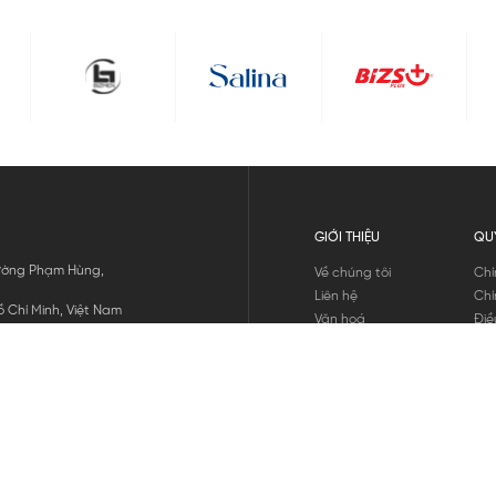
GIỚI THIỆU
QU
 Đường Phạm Hùng,
Về chúng tôi
Chí
Liên hệ
Chí
 Chí Minh, Việt Nam
Văn hoá
Điề
Tuyển dụng
Chí
Tin tức
Thô
Hư
Chí
THANH TOÁN
chúng tôi