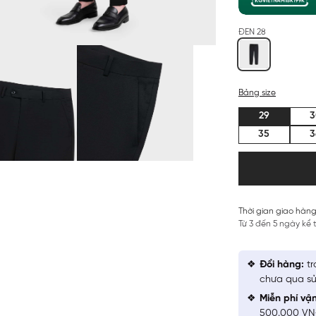
ĐEN 28
Bảng size
29
3
35
3
Thời gian giao hàng
Từ 3 đến 5 ngày kể
Đổi hàng:
tr
chưa qua sử
Miễn phí vậ
500.000 V