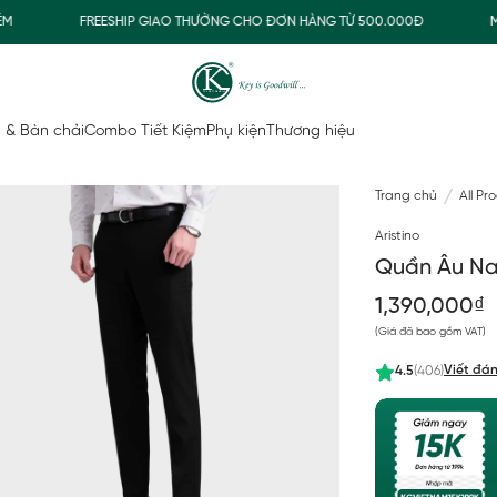
FREESHIP GIAO THƯỜNG CHO ĐƠN HÀNG TỪ 500.000Đ
MUA 
 & Bàn chải
Combo Tiết Kiệm
Phụ kiện
Thương hiệu
Trang chủ
All Pr
Aristino
Quần Âu Nam
1,390,000₫
(Giá đã bao gồm VAT)
Viết đán
4.5
(406)