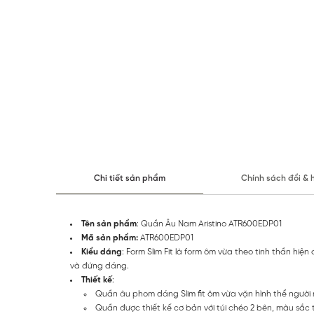
Chi tiết sản phẩm
Chính sách đổi & 
Tên sản phẩm
: Quần Âu Nam Aristino ATR600EDP01
Mã sản phẩm:
ATR600EDP01
Kiểu dáng
: Form Slim Fit là form ôm vừa theo tinh thần h
và đứng dáng.
Thiết kế
:
Quần âu phom dáng Slim fit ôm vừa vặn hình thể người
Quần được thiết kế cơ bản với túi chéo 2 bên, màu sắc t