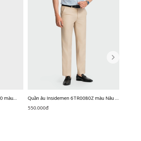
H0 màu
Quần âu Insidemen 6TR0080Z màu Nâu 9
Quần â
cỡ 29
39 cỡ 3
550.000
đ
650.00