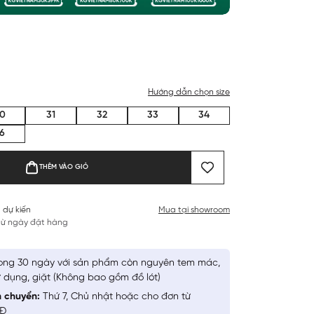
Hướng dẫn chọn size
0
31
32
33
34
6
THÊM VÀO GIỎ
 dự kiến
Mua tại showroom
 từ ngày đặt hàng
ong 30 ngày với sản phẩm còn nguyên tem mác,
 dụng, giặt (Không bao gồm đồ lót)
n chuyển:
Thứ 7, Chủ nhật hoặc cho đơn từ
NĐ