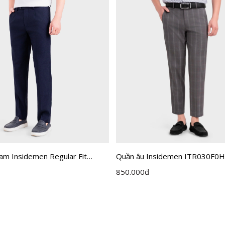
am Insidemen Regular Fit
Quần âu Insidemen ITR030F0
Xám 03 kẻ cỡ 32
850.000
đ