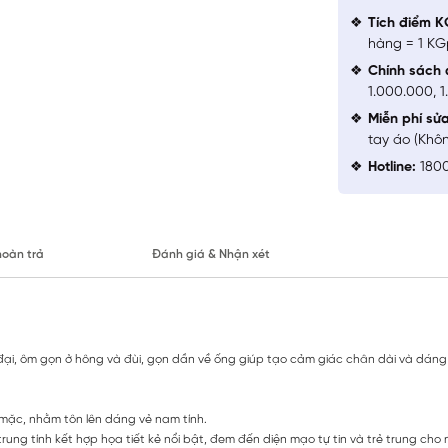
Tích điểm K
hàng = 1 KG
Chính sách 
1.000.000, 
Miễn phí sử
tay áo (Khô
Hotline:
1800
hoàn trả
Đánh giá & Nhận xét
iện đại, ôm gọn ở hông và đùi, gọn dần về ống giúp tạo cảm giác chân dài và dá
 mặc, nhằm tôn lên dáng vẻ nam tính.
rung tính kết hợp họa tiết kẻ nổi bật, đem đến diện mạo tự tin và trẻ trung cho