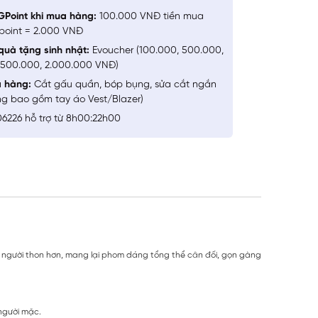
GPoint khi mua hàng:
100.000 VNĐ tiền mua
point = 2.000 VNĐ
quà tặng sinh nhật:
Evoucher (100.000, 500.000,
1.500.000, 2.000.000 VNĐ)
a hàng:
Cắt gấu quần, bóp bụng, sửa cắt ngắn
ng bao gồm tay áo Vest/Blazer)
6226 hỗ trợ từ 8h00:22h00
ng người thon hơn, mang lại phom dáng tổng thể cân đối, gọn gàng
 người mặc.