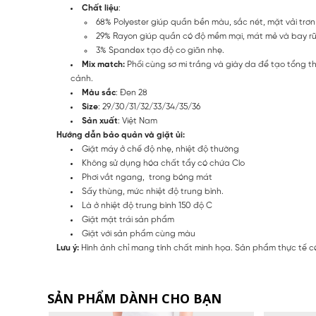
Chất liệu
:
68% Polyester giúp quần bền màu, sắc nét, mặt vải trơn
29% Rayon giúp quần có độ mềm mại, mát mẻ và bay rũ
3% Spandex tạo độ co giãn nhẹ.
Mix match:
Phối cùng sơ mi trắng và giày da để tạo tổng th
cảnh.
Màu sắc
: Đen 28
Size
: 29/30/31/32/33/34/35/36
Sản xuất
: Việt Nam
Hướng dẫn bảo quản và giặt ủi:
Giặt máy ở chế độ nhẹ, nhiệt độ thường
Không sử dụng hóa chất tẩy có chứa Clo
Phơi vắt ngang, trong bóng mát
Sấy thùng, mức nhiệt độ trung bình.
Là ở nhiệt độ trung bình 150 độ C
Giặt mặt trái sản phẩm
Giặt với sản phẩm cùng màu
Lưu ý:
Hình ảnh chỉ mang tính chất minh họa. Sản phẩm thực tế có
SẢN PHẨM DÀNH CHO BẠN