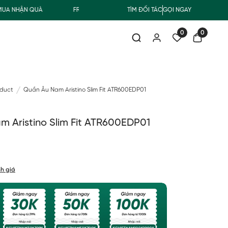
NHẬN QUÀ
FREESHIP GIAO THƯỜNG CHO ĐƠN HÀNG TỪ 500.000Đ
TÌM ĐỐI TÁC
GỌI NGAY
0
0
oduct
Quần Âu Nam Aristino Slim Fit ATR600EDP01
 Aristino Slim Fit ATR600EDP01
h giá