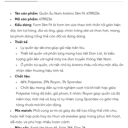
Tên sản phẩm
: Quần Âu Nam Aristino Slim Fit ATRR23A
Mã sản phẩm:
ATRR23A
Kiểu dáng
: Form Slim Fit là form ôm vừa theo tinh thần tối giản hiện
đại, ôm tại hông, đùi và ống, giúp chân trông dài và thon hơn, mang
lại phom dáng tổng thể cân đối và đứng dáng.
Thiết kế
:
Ly quần ép silicone giúp giữ nếp bền lâu.
Thiết kế quần với phần lưng mang họa tiết Đan Lát, là biểu
tượng gắn liền với nghề mây tre đan truyền thống Việt Nam.
Ở phần túi quần, chi tiết chữ ký Aristino thêu nổi như một dấu ấn
nhận diện thương hiệu tinh tế.
Chất liệu
:
68% Polyester, 29% Rayon, 3% Spandex
Chất liệu mang đến sự trải nghiệm vượt trội khi kết hợp giữa
Polyester tăng độ bền, giữ phom, ít nhăn; Rayon giúp quần có độ
mềm mại, mát mẻ và bay rũ tự nhiên cùng Spandex co giãn nhẹ,
tăng thoải mái khi vận động.
Mix match:
Phối cùng sơ mi và giày da để tạo tổng thể chỉn chu,
hoặc kết hợp polo hay áo thun với sneaker giúp trang phục linh hoạt,
dễ mặc và phù hợp nhiều hoàn cảnh.
Màu sắc
: Xanh tím than 66, Xám 288, Đen 28