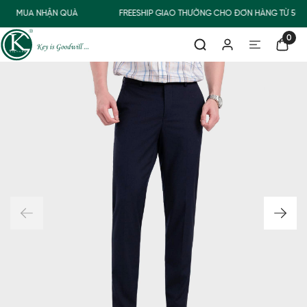
MUA NHẬN QUÀ
FREESHIP GIAO THƯỜNG CHO ĐƠN HÀNG TỪ 500
0