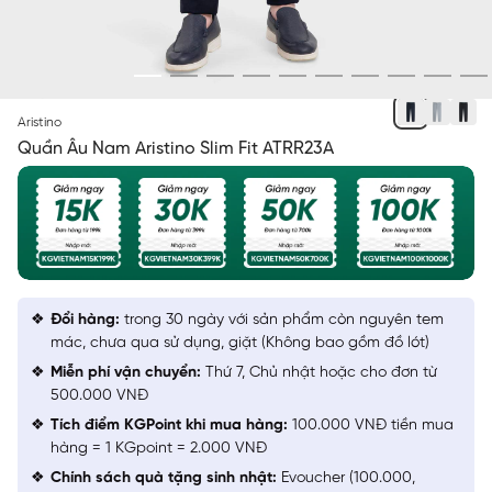
XANH TÍM THAN 66
Aristino
Quần Âu Nam Aristino Slim Fit ATRR23A
Đổi hàng:
trong 30 ngày với sản phẩm còn nguyên tem
mác, chưa qua sử dụng, giặt (Không bao gồm đồ lót)
Miễn phí vận chuyển:
Thứ 7, Chủ nhật hoặc cho đơn từ
500.000 VNĐ
Tích điểm KGPoint khi mua hàng:
100.000 VNĐ tiền mua
hàng = 1 KGpoint = 2.000 VNĐ
Chính sách quà tặng sinh nhật:
Evoucher (100.000,