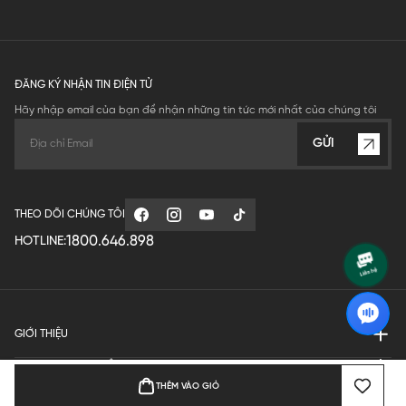
ĐĂNG KÝ NHẬN TIN ĐIỆN TỬ
Hãy nhập email của bạn để nhận những tin tức mới nhất của chúng tôi
GỬI
THEO DÕI CHÚNG TÔI
1800.646.898
HOTLINE:
GIỚI THIỆU
QUY ĐỊNH HOẠT ĐỘNG
THÊM VÀO GIỎ
MANUFACTURE