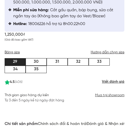
500.000, 1.000.000, 1.500.000, 2.000.000 VNĐ)
Miễn phí sửa hàng:
Cắt gấu quần, bóp bụng, sửa cắt
ngắn tay áo (Không bao gồm tay áo Vest/Blazer)
Hotline:
18006226 hỗ trợ từ 8h00:22h00
1,250,000₫
(Giá đã bao gồm VAT)
Bảng size
Hướng dẫn chọn size
29
30
31
32
33
34
35
Viết đánh giá
4.5
(406)
Thời gian giao hàng dự kiến
Mua tại showroom
Từ 3 đến 5 ngày kể từ ngày đặt hàng
Chi tiết sản phẩm
Chính sách đổi & hoàn trả
Đánh giá & Nhận xét