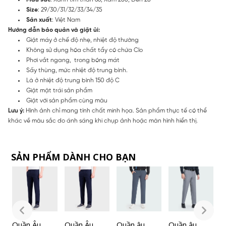
Size
: 29/30/31/32/33/34/35
Sản xuất
: Việt Nam
Hướng dẫn bảo quản và giặt ủi:
Giặt máy ở chế độ nhẹ, nhiệt độ thường
Không sử dụng hóa chất tẩy có chứa Clo
Phơi vắt ngang, trong bóng mát
Sấy thùng, mức nhiệt độ trung bình.
Là ở nhiệt độ trung bình 150 độ C
Giặt mặt trái sản phẩm
Giặt với sản phẩm cùng màu
Lưu ý:
Hình ảnh chỉ mang tính chất minh họa. Sản phẩm thực tế có thể
khác về màu sắc do ánh sáng khi chụp ảnh hoặc màn hình hiển thị.
SẢN PHẨM DÀNH CHO BẠN
Quần Âu
Quần Âu
Quần âu
Quần âu
Q