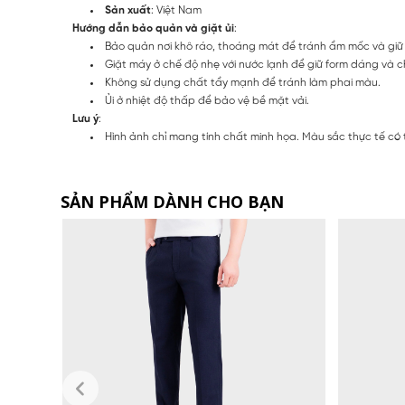
Sản xuất
: Việt Nam
Hướng dẫn bảo quản và giặt ủi
:
Bảo quản nơi khô ráo, thoáng mát để tránh ẩm mốc và giữ 
Giặt máy ở chế độ nhẹ với nước lạnh để giữ form dáng và chấ
Không sử dụng chất tẩy mạnh để tránh làm phai màu.
Ủi ở nhiệt độ thấp để bảo vệ bề mặt vải.
Lưu ý
:
Hình ảnh chỉ mang tính chất minh họa. Màu sắc thực tế có
SẢN PHẨM DÀNH CHO BẠN