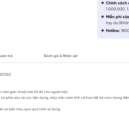
Chính sách 
1.000.000, 
Miễn phí sử
tay áo (Khô
Hotline:
1800
hoàn trả
Đánh giá & Nhận xét
R0030Z
ảm giác thoải mái tối đa cho người mặc.
 và túi phía sau có cúc tiện dụng, màu mắc nam tính với họa tiết kẻ caro mang đ
nét và bền màu qua quá trình sử dụng.