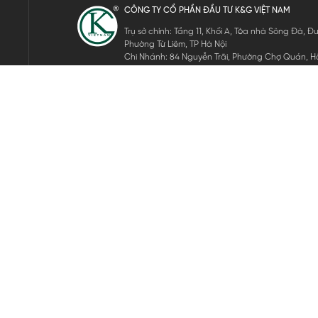
CÔNG TY CỔ PHẦN ĐẦU TƯ K&G VIỆT NAM
Trụ sở chính: Tầng 11, Khối A, Tòa nhà Sông Đà,
Phường Từ Liêm, TP Hà Nội
Chi Nhánh: 84 Nguyễn Trãi, Phường Chợ Quán, Hồ
Mã số thuế: 0105911105
ĐĂNG KÝ NHẬN TIN ĐIỆN TỬ
Hãy nhập email của bạn để nhận những tin tức mới nhất của 
THEO DÕI CHÚNG TÔI
Bản quyền © 2024 KGVIETNAM