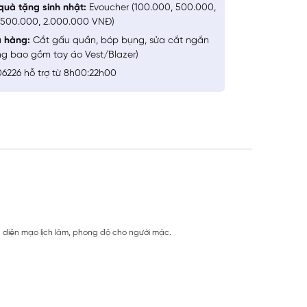
quà tặng sinh nhật:
Evoucher (100.000, 500.000,
1.500.000, 2.000.000 VNĐ)
a hàng:
Cắt gấu quần, bóp bụng, sửa cắt ngắn
ng bao gồm tay áo Vest/Blazer)
6226 hỗ trợ từ 8h00:22h00
ến diện mạo lịch lãm, phong độ cho người mặc.