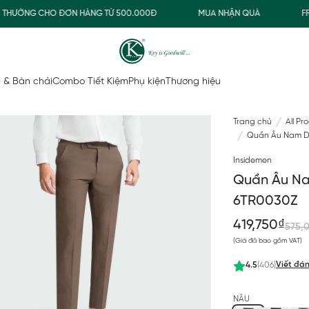
ƯỜNG CHO ĐƠN HÀNG TỪ 500.000Đ
MUA NHẬN QUÀ
FREES
 & Bàn chải
Combo Tiết Kiệm
Phụ kiện
Thương hiệu
Trang chủ
All Pr
Quần Âu Nam D
Insidemen
Quần Âu Na
6TR0030Z
419,750₫
575,
(Giá đã bao gồm VAT)
Viết đán
4.5
(406)
NÂU