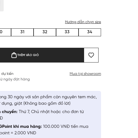
Hướng dẫn chọn size
0
31
32
33
34
THÊM VÀO GIỎ
 dự kiến
Mua tại showroom
 từ ngày đặt hàng
ong 30 ngày với sản phẩm còn nguyên tem mác,
 dụng, giặt (Không bao gồm đồ lót)
n chuyển:
Thứ 7, Chủ nhật hoặc cho đơn từ
NĐ
GPoint khi mua hàng:
100.000 VNĐ tiền mua
point = 2.000 VNĐ