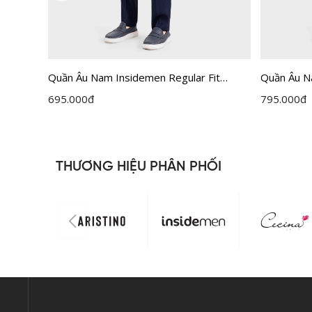
Quần Âu Nam Insidemen Regular Fit
Quần Âu N
u Be 39
ITRR01F
ITRR05F
695.000
đ
795.000
đ
THƯƠNG HIỆU PHÂN PHỐI