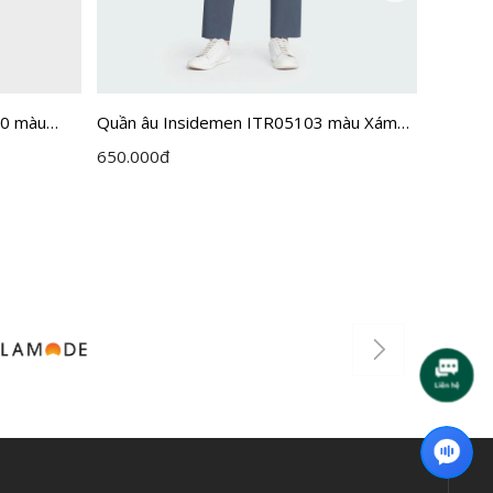
H0 màu
Quần âu Insidemen ITR05103 màu Xám
Quần â
39 cỡ 30
57 MF c
650.000
đ
650.00