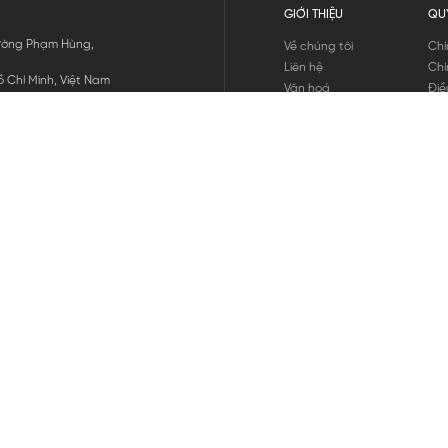
GIỚI THIỆU
QU
 Đường Phạm Hùng,
Về chúng tôi
Chí
Liên hệ
Chí
 Chí Minh, Việt Nam
Văn hoá
Điề
Tuyển dụng
Chí
Tin tức
Thô
Hư
Chí
THANH TOÁN
chúng tôi
GỬI
1800.646.898
HOTLINE: