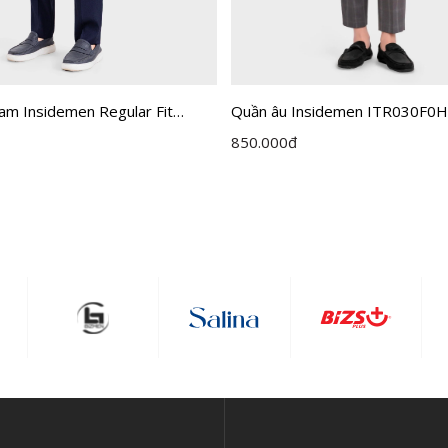
am Insidemen Regular Fit
Quần âu Insidemen ITR030F0
Xám 03 kẻ cỡ 32
850.000
đ