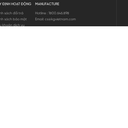
Y ĐỊNH HOẠT ĐỘNG
MANUFACTURE
nh sách đổi trả
Hotline : 1800.646.898
nh sách bảo mật
Email: cs@kgvietnam.com
u khoản dịch vụ
nh sách bảo hành
ng tin hàng hóa
ớng dẫn mua hàng
nh sách vận chuyển