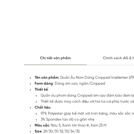
Chi tiết sản phẩm
Chính sách đổi & 
Tên sản phẩm
: Quần Âu Nam Dáng Cropped Insidemen 6T
Form dáng
: Dáng ôm vừa, ngắn/Cropped
Thiết kế
:
Quần âu phom dáng Cropped ôm vừa đảm bảo đem lại c
Thiết kế được may cách điệu với hai túi cơi phía trước
Chất liệu
:
97% Polyester giúp bề mặt vải trơn bóng, màu sắc sắc 
3% Spandex tạo độ co giãn nhẹ
Màu sắc
: Nâu 5, Xanh tím than 8, Xám 25 M
Size
: 29/30/31/32/33/34/35