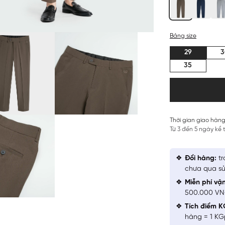
Bảng size
29
3
35
Thời gian giao hàng
Từ 3 đến 5 ngày kể
Đổi hàng:
tr
chưa qua sử
Miễn phí vậ
500.000 V
Tích điểm K
hàng = 1 KG