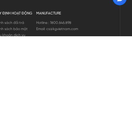
Y ĐỊNH HOẠT ĐỘNG
MANUFACTURE
nh sách đổi trả
Hotline : 1800.646.898
nh sách bảo mật
Email: cs@kgvietnam.com
u khoản dịch vụ
nh sách bảo hành
ng tin hàng hóa
ớng dẫn mua hàng
nh sách vận chuyển