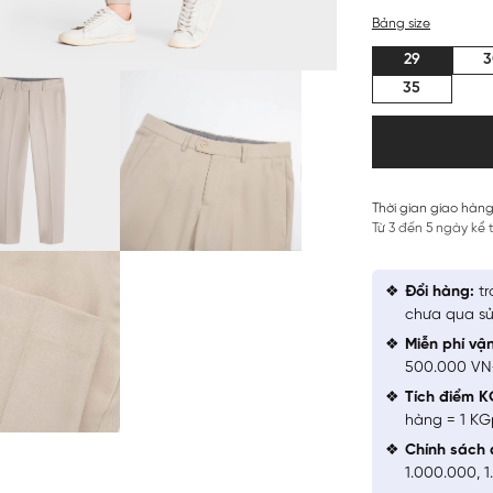
Bảng size
29
3
35
Thời gian giao hàng
Từ 3 đến 5 ngày kể
Đổi hàng:
tr
chưa qua sử
Miễn phí vậ
500.000 V
Tích điểm K
hàng = 1 KG
Chính sách 
1.000.000, 