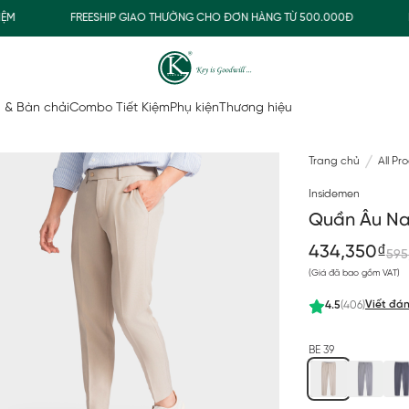
FREESHIP GIAO THƯỜNG CHO ĐƠN HÀNG TỪ 500.000Đ
MUA
 & Bàn chải
Combo Tiết Kiệm
Phụ kiện
Thương hiệu
Trang chủ
All Pr
Insidemen
Quần Âu Na
434,350₫
595
(Giá đã bao gồm VAT)
Viết đán
4.5
(406)
BE 39