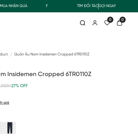
 NHẬN QUÀ
FREESHIP GIAO THƯỜNG CHO ĐƠN HÀNG TỪ 500.000Đ
TÌM ĐỐI TÁC
GỌI NGAY
0
0
oduct
Quần Âu Nam Insidemen Cropped 6TR0110Z
m Insidemen Cropped 6TR0110Z
,000₫
27% OFF
h giá