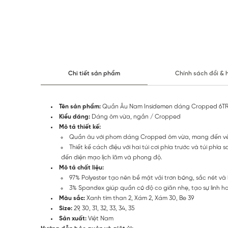
Chi tiết sản phẩm
Chính sách đổi & 
Tên sản phẩm:
Quần Âu Nam Insidemen dáng Cropped 6TR
Kiểu dáng:
Dáng ôm vừa, ngắn / Cropped
Mô tả thiết kế:
Quần âu với phom dáng Cropped ôm vừa, mang đến vẻ t
Thiết kế cách điệu với hai túi cơi phía trước và túi phí
đến diện mạo lịch lãm và phong độ.
Mô tả chất liệu:
97% Polyester tạo nên bề mặt vải trơn bóng, sắc nét v
3% Spandex giúp quần có độ co giãn nhẹ, tạo sự linh ho
Màu sắc:
Xanh tím than 2, Xám 2, Xám 30, Be 39
Size:
29, 30, 31, 32, 33, 34, 35
Sản xuất:
Việt Nam