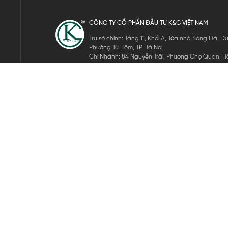
CÔNG TY CỔ PHẦN ĐẦU TƯ K&G VIỆT NAM
Trụ sở chính: Tầng 11, Khối A, Tòa nhà Sông Đà,
Phường Từ Liêm, TP Hà Nội
Chi Nhánh: 84 Nguyễn Trãi, Phường Chợ Quán, Hồ
Mã số thuế: 0105911105
ĐĂNG KÝ NHẬN TIN ĐIỆN TỬ
Hãy nhập email của bạn để nhận những tin tức mới nhất của 
THEO DÕI CHÚNG TÔI