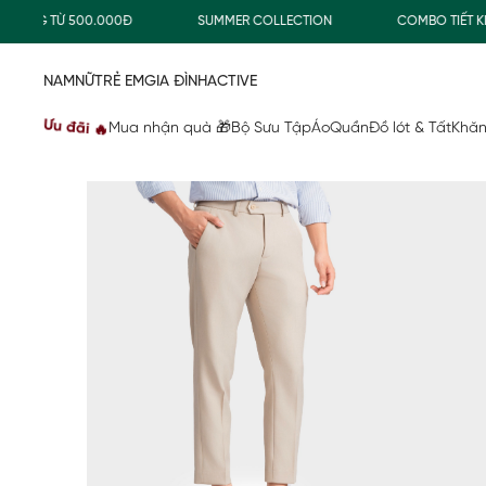
NG TỪ 500.000Đ
SUMMER COLLECTION
COMBO TIẾT KIỆM
NAM
NỮ
TRẺ EM
GIA ĐÌNH
ACTIVE
Ưu đãi 🔥
Mua nhận quà 🎁
Bộ Sưu Tập
Áo
Quần
Đồ lót & Tất
Khăn