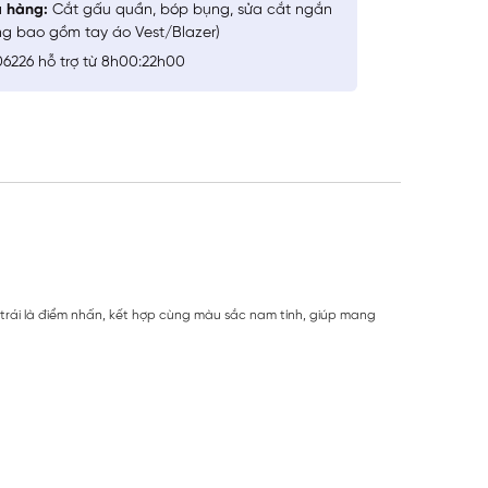
a hàng:
Cắt gấu quần, bóp bụng, sửa cắt ngắn
ng bao gồm tay áo Vest/Blazer)
6226 hỗ trợ từ 8h00:22h00
túi trái là điểm nhấn, kết hợp cùng màu sắc nam tính, giúp mang