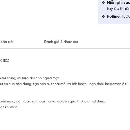
Miễn phí sử
tay áo (Khô
Hotline:
1800
hoàn trả
Đánh giá & Nhận xét
0110Z
rẻ trung và hiện đại cho người mặc.
a sau có cúc tiện dụng, tạo nên sự thoải mái và linh hoạt. Logo thêu Insidemen ở 
à bền màu, đảm bảo sự thoải mái và độ bền qua thời gian sử dụng.
ạt khi mặc.