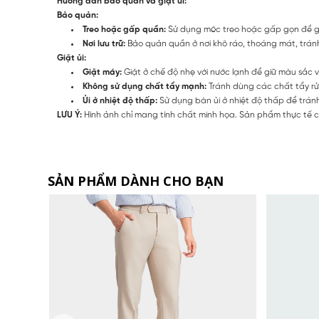
Hướng dẫn bảo quản và giặt ủi:
Bảo quản:
Treo hoặc gấp quần:
Sử dụng móc treo hoặc gấp gọn để g
Nơi lưu trữ:
Bảo quản quần ở nơi khô ráo, thoáng mát, tránh
Giặt ủi:
Giặt máy:
Giặt ở chế độ nhẹ với nước lạnh để giữ màu sắc và
Không sử dụng chất tẩy mạnh:
Tránh dùng các chất tẩy rử
Ủi ở nhiệt độ thấp:
Sử dụng bàn ủi ở nhiệt độ thấp để trán
LƯU Ý:
Hình ảnh chỉ mang tính chất minh họa. Sản phẩm thực tế có
SẢN PHẨM DÀNH CHO BẠN