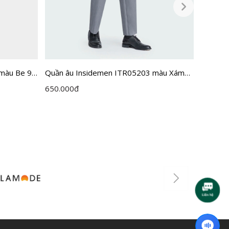
màu Be 9
Quần âu Insidemen ITR05203 màu Xám
Quần â
57 MF cỡ 30
cỡ 29
650.000
đ
650.00