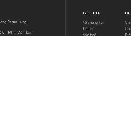
GIỚI THIỆU
QU
 Đường Phạm Hùng,
Về chúng tôi
Chí
Liên hệ
Chí
 Chí Minh, Việt Nam
Văn hoá
Điề
Tuyển dụng
Chí
Tin tức
Thô
Hư
Chí
THANH TOÁN
chúng tôi
GỬI
1800.646.898
HOTLINE: