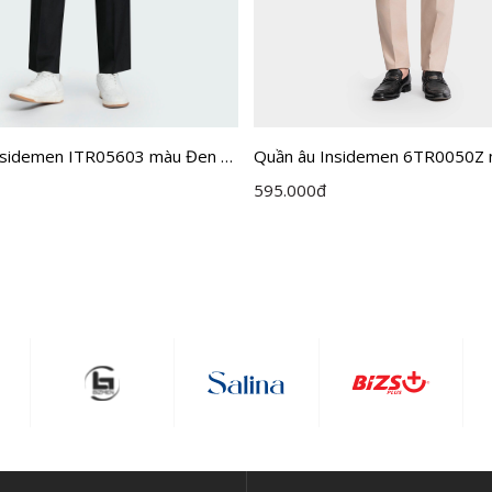
nsidemen ITR05603 màu Đen 9
Quần âu Insidemen 6TR0050Z 
cỡ 29
595.000
đ