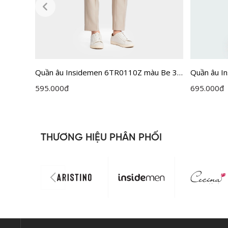
05903
Quần âu I
Quần âu Insidemen 6TR0110Z màu Be 39
cỡ 30
cỡ 29
695.000
đ
595.000
đ
THƯƠNG HIỆU PHÂN PHỐI