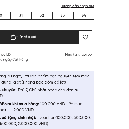
Hướng dẫn chọn size
0
31
32
33
34
THÊM VÀO GIỎ
 dự kiến
Mua tại showroom
 từ ngày đặt hàng
ong 30 ngày với sản phẩm còn nguyên tem mác,
 dụng, giặt (Không bao gồm đồ lót)
n chuyển:
Thứ 7, Chủ nhật hoặc cho đơn từ
NĐ
GPoint khi mua hàng:
100.000 VNĐ tiền mua
point = 2.000 VNĐ
quà tặng sinh nhật:
Evoucher (100.000, 500.000,
1.500.000, 2.000.000 VNĐ)