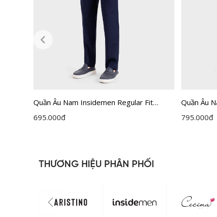
u Đen 9
Quần Âu Nam Insidemen Regular Fit
Quần Âu N
ITRR01F
ITRR05F
695.000
đ
795.000
đ
THƯƠNG HIỆU PHÂN PHỐI