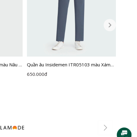
màu Nâu 9
Quần âu Insidemen ITR05103 màu Xám
Quần â
39 cỡ 30
57 MF c
650.000
đ
650.00