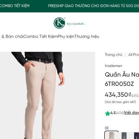
 TIẾT KIỆM
FREESHIP GIAO THƯỜNG CHO ĐƠN HÀNG TỪ 500.000Đ
 & Bàn chải
Combo Tiết Kiệm
Phụ kiện
Thương hiệu
Trang chủ
All Pr
Insidemen
Quần Âu Nam
6TR0050Z
434,350₫
595
(Giá đã bao gồm VAT)
Viết đán
4.5
(406)
BE