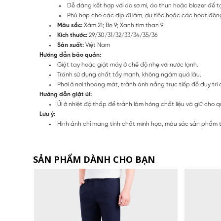
Dễ dàng kết hợp với áo sơ mi, áo thun hoặc blazer để
Phù hợp cho các dịp đi làm, dự tiệc hoặc các hoạt động
Màu sắc:
Xám 21; Be 9; Xanh tím than 9
Kích thước:
29/30/31/32/33/34/35/36
Sản xuất:
Việt Nam
Hướng dẫn bảo quản:
Giặt tay hoặc giặt máy ở chế độ nhẹ với nước lạnh.
Tránh sử dụng chất tẩy mạnh, không ngâm quá lâu.
Phơi ở nơi thoáng mát, tránh ánh nắng trực tiếp để duy trì 
Hướng dẫn giặt ủi:
Ủi ở nhiệt độ thấp để tránh làm hỏng chất liệu và giữ cho
Lưu ý:
Hình ảnh chỉ mang tính chất minh họa, màu sắc sản phẩm thự
SẢN PHẨM DÀNH CHO BẠN