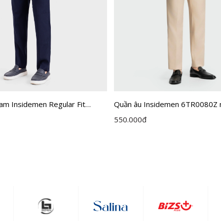
am Insidemen Regular Fit
Quần âu Insidemen 6TR0080Z 
cỡ 29
550.000
đ