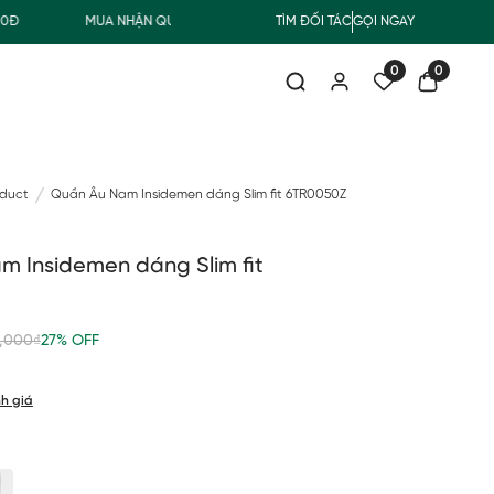
MUA NHẬN QUÀ
FREESHIP GIAO THƯỜNG CHO ĐƠN HÀNG TỪ
TÌM ĐỐI TÁC
GỌI NGAY
0
0
oduct
Quần Âu Nam Insidemen dáng Slim fit 6TR0050Z
 Insidemen dáng Slim fit
,000₫
27% OFF
h giá