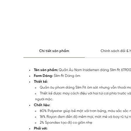
Chi tiết sản phẩm
Chính sách đổi & 
Tên sản phẩm:
Quần Âu Nam Insidemen dáng Slim fit 6TR0
Form Dáng:
Slim fit Dáng ôm
Thiết kế:
Quần âu phom dáng Slim Fit ôm sát nhưng vẫn thoải má
Thiết kế được may cách điệu với hai túi cơi phía trước
người mặc.
Chất liệu:
80% Polyester giúp bề mặt vải trơn bóng, màu sắc sắc
18% Rayon đem đến độ mềm mại, mát mẻ và bay rũ tự n
2% Spandex tạo độ co giãn nhẹ
Phối với: