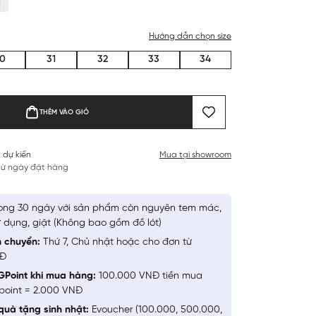
Hướng dẫn chọn size
0
31
32
33
34
THÊM VÀO GIỎ
 dự kiến
Mua tại showroom
 từ ngày đặt hàng
ong 30 ngày với sản phẩm còn nguyên tem mác,
 dụng, giặt (Không bao gồm đồ lót)
n chuyển:
Thứ 7, Chủ nhật hoặc cho đơn từ
NĐ
GPoint khi mua hàng:
100.000 VNĐ tiền mua
point = 2.000 VNĐ
quà tặng sinh nhật:
Evoucher (100.000, 500.000,