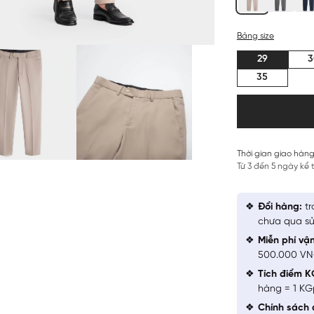
Bảng size
29
3
35
Thời gian giao hàng
Từ 3 đến 5 ngày kể
Đổi hàng:
tr
chưa qua sử
Miễn phí vậ
500.000 V
Tích điểm K
hàng = 1 KG
Chính sách 