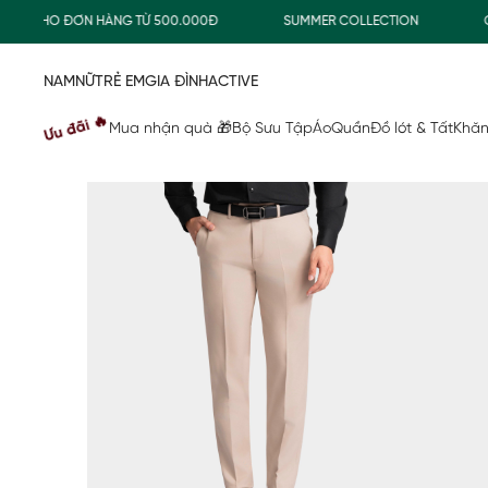
 CHO ĐƠN HÀNG TỪ 500.000Đ
SUMMER COLLECTION
COMBO
NAM
NỮ
TRẺ EM
GIA ĐÌNH
ACTIVE
Ưu đãi 🔥
Mua nhận quà 🎁
Bộ Sưu Tập
Áo
Quần
Đồ lót & Tất
Khăn