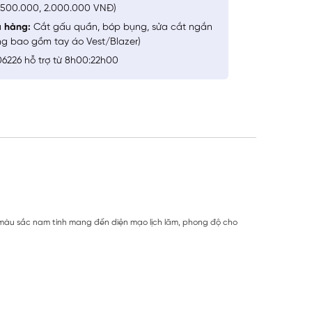
1.500.000, 2.000.000 VNĐ)
a hàng:
Cắt gấu quần, bóp bụng, sửa cắt ngắn
ng bao gồm tay áo Vest/Blazer)
6226 hỗ trợ từ 8h00:22h00
ùng màu sắc nam tính mang đến diện mạo lịch lãm, phong độ cho