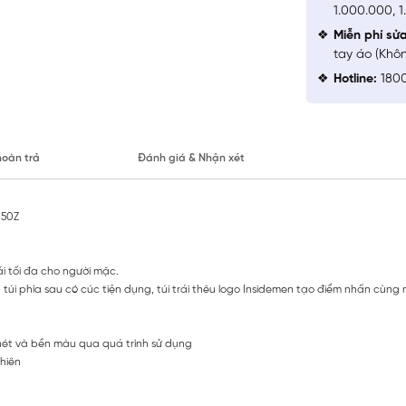
1.000.000, 
Miễn phí sử
tay áo (Khô
Hotline:
1800
hoàn trả
Đánh giá & Nhận xét
050Z
i tối đa cho người mặc.
 và túi phía sau có cúc tiện dụng, túi trái thêu logo Insidemen tạo điểm nhấn c
 nét và bền màu qua quá trình sử dụng
hiên