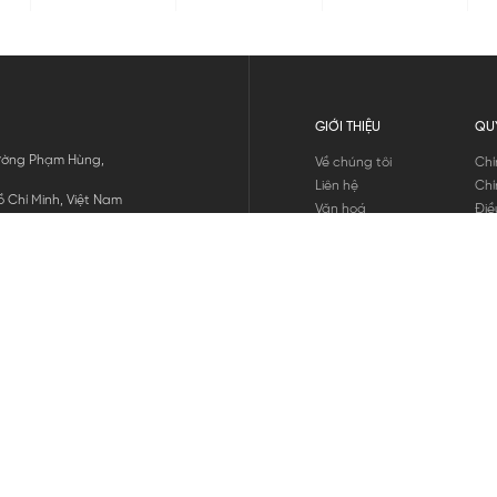
GIỚI THIỆU
QU
 Đường Phạm Hùng,
Về chúng tôi
Chí
Liên hệ
Chí
 Chí Minh, Việt Nam
Văn hoá
Điề
Tuyển dụng
Chí
Tin tức
Thô
Hư
Chí
THANH TOÁN
chúng tôi
GỬI
1800.646.898
HOTLINE: