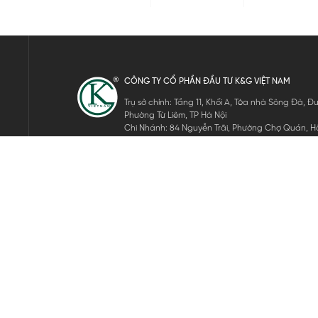
CÔNG TY CỔ PHẦN ĐẦU TƯ K&G VIỆT NAM
Trụ sở chính: Tầng 11, Khối A, Tòa nhà Sông Đà,
Phường Từ Liêm, TP Hà Nội
Chi Nhánh: 84 Nguyễn Trãi, Phường Chợ Quán, Hồ
Mã số thuế: 0105911105
ĐĂNG KÝ NHẬN TIN ĐIỆN TỬ
Hãy nhập email của bạn để nhận những tin tức mới nhất của 
THEO DÕI CHÚNG TÔI