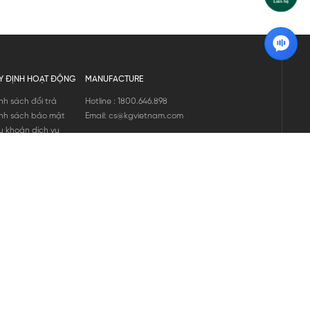
Y ĐỊNH HOẠT ĐỘNG
MANUFACTURE
nh sách đổi trả
Hotline : 1800.646.898
nh sách bảo mật
Email: cs@kgvietnam.com
u khoản dịch vụ
nh sách bảo hành
ng tin hàng hóa
ớng dẫn mua hàng
nh sách vận chuyển