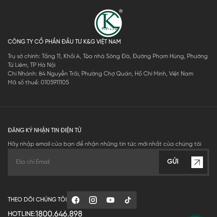
CÔNG TY CỔ PHẦN ĐẦU TƯ K&G VIỆT NAM
Trụ sở chính: Tầng 11, Khối A, Tòa nhà Sông Đà, Đường Phạm Hùng, Phường
Từ Liêm, TP Hà Nội
Chi Nhánh: 84 Nguyễn Trãi, Phường Chợ Quán, Hồ Chí Minh, Việt Nam
Mã số thuế: 0105911105
ĐĂNG KÝ NHẬN TIN ĐIỆN TỬ
Hãy nhập email của bạn để nhận những tin tức mới nhất của chúng tôi
GỬI
THEO DÕI CHÚNG TÔI
1800.646.898
HOTLINE: