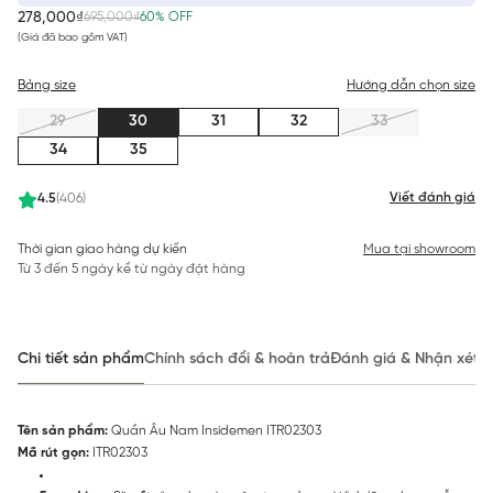
278,000₫
695,000₫
60% OFF
(Giá đã bao gồm VAT)
Bảng size
Hướng dẫn chọn size
29
30
31
32
33
34
35
Viết đánh giá
4.5
(406)
Thời gian giao hàng dự kiến
Mua tại showroom
Từ 3 đến 5 ngày kể từ ngày đặt hàng
Chi tiết sản phẩm
Chính sách đổi & hoàn trả
Đánh giá & Nhận xét
Tên sản phẩm:
Quần Âu Nam Insidemen ITR02303
Mã rút gọn:
ITR02303