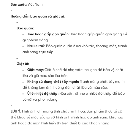
Sản xuất:
Việt Nam
Hướng dẫn bảo quản và giặt ủi:
Bảo quản:
Treo hoặc gấp gọn quần:
Treo hoặc gấp quần gọn gàng để
giữ phom dáng.
Nơi lưu trữ:
Bảo quản quần ở nơi khô ráo, thoáng mát, tránh
ánh sáng trực tiếp.
Giặt ủi:
Giặt máy:
Giặt ở chế độ nhẹ với nước lạnh để bảo vệ chất
liệu và giữ màu sắc lâu bền.
Không sử dụng chất tẩy mạnh:
Tránh dùng chất tẩy mạnh
để không làm ảnh hưởng đến chất liệu và màu sắc.
Ủi ở nhiệt độ thấp:
Nếu cần, ủi nhẹ ở nhiệt độ thấp để bảo
vệ vải và phom dáng.
LƯU Ý:
Hình ảnh chỉ mang tính chất minh họa. Sản phẩm thực tế có
thể khác về màu sắc so với hình ảnh minh họa do ánh sáng khi chụp
ảnh hoặc do màn hình hiển thị trên thiết bị của khách hàng.