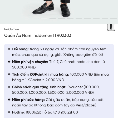
ĐEN 09
Insidemen
Quần Âu Nam Insidemen ITR02303
Đổi hàng:
trong 30 ngày với sản phẩm còn nguyên tem
mác, chưa qua sử dụng, giặt (Không bao gồm đồ lót)
Miễn phí vận chuyển:
Thứ 7, Chủ nhật hoặc cho đơn từ
500.000 VNĐ
Tích điểm KGPoint khi mua hàng:
100.000 VNĐ tiền mua
hàng = 1 KGpoint = 2.000 VNĐ
Chính sách quà tặng sinh nhật:
Evoucher (100.000,
500.000, 1.000.000, 1.500.000, 2.000.000 VNĐ)
Miễn phí sửa hàng:
Cắt gấu quần, bóp bụng, sửa cắt
ngắn tay áo (Không bao gồm tay áo Vest/Blazer)
Hotline:
18006226 hỗ trợ từ 8h00:22h00