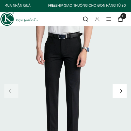
MUA NHẬN QUÀ
FREESHIP GIAO THƯỜNG CHO ĐƠN HÀNG TỪ 500.
0