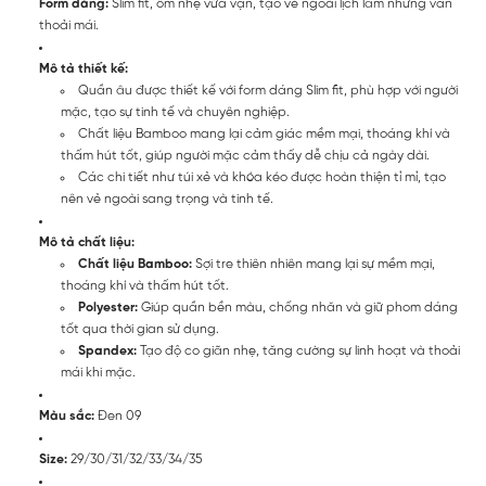
Form dáng:
Slim fit, ôm nhẹ vừa vặn, tạo vẻ ngoài lịch lãm nhưng vẫn
thoải mái.
Mô tả thiết kế:
Quần âu được thiết kế với form dáng Slim fit, phù hợp với người
mặc, tạo sự tinh tế và chuyên nghiệp.
Chất liệu Bamboo mang lại cảm giác mềm mại, thoáng khí và
thấm hút tốt, giúp người mặc cảm thấy dễ chịu cả ngày dài.
Các chi tiết như túi xẻ và khóa kéo được hoàn thiện tỉ mỉ, tạo
nên vẻ ngoài sang trọng và tinh tế.
Mô tả chất liệu:
Chất liệu Bamboo:
Sợi tre thiên nhiên mang lại sự mềm mại,
thoáng khí và thấm hút tốt.
Polyester:
Giúp quần bền màu, chống nhăn và giữ phom dáng
tốt qua thời gian sử dụng.
Spandex:
Tạo độ co giãn nhẹ, tăng cường sự linh hoạt và thoải
mái khi mặc.
Màu sắc:
Đen 09
Size:
29/30/31/32/33/34/35