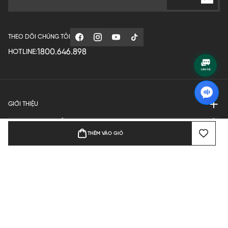
THEO DÕI CHÚNG TÔI
1800.646.898
HOTLINE:
GIỚI THIỆU
QUY ĐỊNH HOẠT ĐỘNG
THÊM VÀO GIỎ
MANUFACTURE
THANH TOÁN