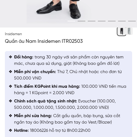
ĐEN
Insidemen
Quần âu Nam Insidemen ITR02503
Đổi hàng:
trong 30 ngày với sản phẩm còn nguyên tem
mác, chưa qua sử dụng, giặt (Không bao gồm đồ lót)
Miễn phí vận chuyển:
Thứ 7, Chủ nhật hoặc cho đơn từ
500.000 VNĐ
Tích điểm KGPoint khi mua hàng:
100.000 VNĐ tiền mua
hàng = 1 KGpoint = 2.000 VNĐ
Chính sách quà tặng sinh nhật:
Evoucher (100.000,
500.000, 1.000.000, 1.500.000, 2.000.000 VNĐ)
Miễn phí sửa hàng:
Cắt gấu quần, bóp bụng, sửa cắt
ngắn tay áo (Không bao gồm tay áo Vest/Blazer)
Hotline:
18006226 hỗ trợ từ 8h00:22h00