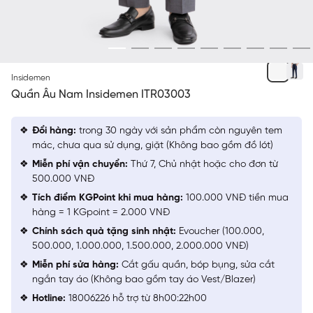
XÁM
Insidemen
Quần Âu Nam Insidemen ITR03003
Đổi hàng:
trong 30 ngày với sản phẩm còn nguyên tem
mác, chưa qua sử dụng, giặt (Không bao gồm đồ lót)
Miễn phí vận chuyển:
Thứ 7, Chủ nhật hoặc cho đơn từ
500.000 VNĐ
Tích điểm KGPoint khi mua hàng:
100.000 VNĐ tiền mua
hàng = 1 KGpoint = 2.000 VNĐ
Chính sách quà tặng sinh nhật:
Evoucher (100.000,
500.000, 1.000.000, 1.500.000, 2.000.000 VNĐ)
Miễn phí sửa hàng:
Cắt gấu quần, bóp bụng, sửa cắt
ngắn tay áo (Không bao gồm tay áo Vest/Blazer)
Hotline:
18006226 hỗ trợ từ 8h00:22h00