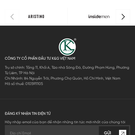
CÔNG TY CỔ PHẦN ĐẦU TƯ K&G VIỆT NAM
Trụ sở chính: Tầng 11, Khối A, Tòa nhà Sông Đà, Đường Phạm Hùng, Phường
Từ Liêm, TP Hà Nội
Chi Nhánh: 84 Nguyễn Trãi, Phường Chợ Quán, Hồ Chí Minh, Việt Nam
Mã số thuế: 0105911105
ĐĂNG KÝ NHẬN TIN ĐIỆN TỬ
Hãy nhập email của bạn để nhận những tin tức mới nhất của chúng tôi
GỬI