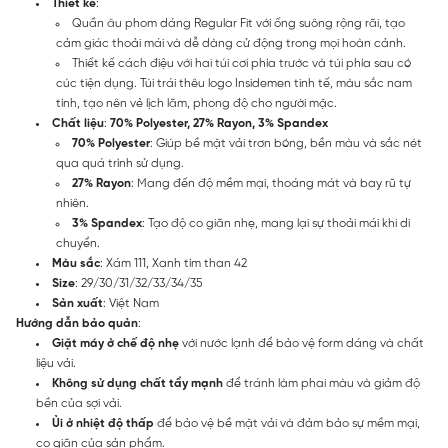
Thiết kế
:
Quần âu phom dáng Regular Fit với ống suông rộng rãi, tạo
cảm giác thoải mái và dễ dàng cử động trong mọi hoàn cảnh.
Thiết kế cách điệu với hai túi cơi phía trước và túi phía sau có
cúc tiện dụng. Túi trái thêu logo Insidemen tinh tế, màu sắc nam
tính, tạo nên vẻ lịch lãm, phong độ cho người mặc.
Chất liệu
:
70% Polyester, 27% Rayon, 3% Spandex
70% Polyester
: Giúp bề mặt vải trơn bóng, bền màu và sắc nét
qua quá trình sử dụng.
27% Rayon
: Mang đến độ mềm mại, thoáng mát và bay rũ tự
nhiên.
3% Spandex
: Tạo độ co giãn nhẹ, mang lại sự thoải mái khi di
chuyển.
Màu sắc
: Xám 111, Xanh tím than 42
Size
: 29/30/31/32/33/34/35
Sản xuất
: Việt Nam
Hướng dẫn bảo quản
:
Giặt máy ở chế độ nhẹ
với nước lạnh để bảo vệ form dáng và chất
liệu vải.
Không sử dụng chất tẩy mạnh
để tránh làm phai màu và giảm độ
bền của sợi vải.
Ủi ở nhiệt độ thấp
để bảo vệ bề mặt vải và đảm bảo sự mềm mại,
co giãn của sản phẩm.