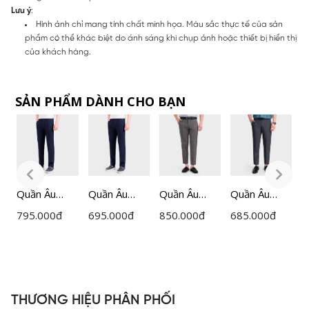
Lưu ý
:
Hình ảnh chỉ mang tính chất minh họa. Màu sắc thực tế của sản
phẩm có thể khác biệt do ánh sáng khi chụp ảnh hoặc thiết bị hiển thị
của khách hàng.
SẢN PHẨM DÀNH CHO BẠN
Quần Âu
Quần Âu
Quần Âu
Quần Âu
Q
Nam
Nam
Nam
Nam
795.000
đ
695.000
đ
850.000
đ
685.000
đ
6
Insidemen
Insidemen
Insidemen
Insidemen
I
Regular Fit
Regular Fit
Cropped
Cropped
C
ITRR05F
ITRR01F
ITR030F0H
ITR0360Z
I
0
THƯƠNG HIỆU PHÂN PHỐI