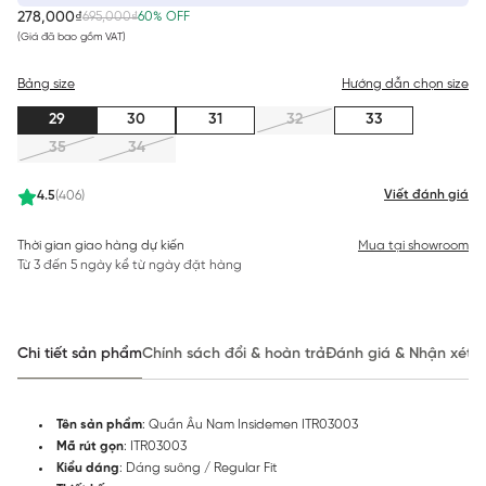
278,000₫
695,000₫
60% OFF
(Giá đã bao gồm VAT)
Bảng size
Hướng dẫn chọn size
29
30
31
32
33
35
34
Viết đánh giá
4.5
(406)
Thời gian giao hàng dự kiến
Mua tại showroom
Từ 3 đến 5 ngày kể từ ngày đặt hàng
Chi tiết sản phẩm
Chính sách đổi & hoàn trả
Đánh giá & Nhận xét
Tên sản phẩm
: Quần Âu Nam Insidemen ITR03003
Mã rút gọn
: ITR03003
Kiểu dáng
: Dáng suông / Regular Fit