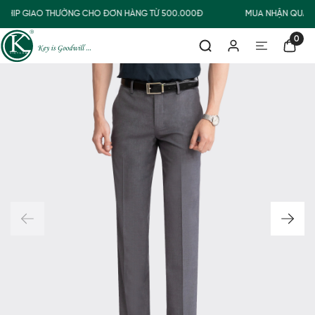
ESHIP GIAO THƯỜNG CHO ĐƠN HÀNG TỪ 500.000Đ
MUA NHẬN QUÀ
0