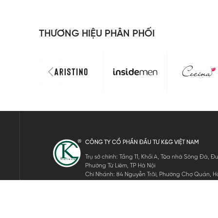
THƯƠNG HIỆU PHÂN PHỐI
CÔNG TY CỔ PHẦN ĐẦU TƯ K&G VIỆT NAM
Trụ sở chính: Tầng 11, Khối A, Tòa nhà Sông Đà,
Phường Từ Liêm, TP Hà Nội
Chi Nhánh: 84 Nguyễn Trãi, Phường Chợ Quán, Hồ
Mã số thuế: 0105911105