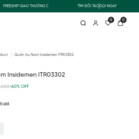
EESHIP GIAO THƯỜNG CHO ĐƠN HÀNG TỪ 500.000Đ
TÌM ĐỐI TÁC
GỌI NGAY
SUMMER COLLE
0
0
oduct
Quần âu Nam Insidemen ITR03302
m Insidemen ITR03302
,000₫
60% OFF
h giá