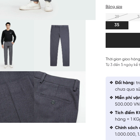
Bảng size
29
3
35
Thời gian giao hàng
Từ 3 đến 5 ngày kể
Đổi hàng:
tr
chưa qua sử
Miễn phí vậ
500.000 V
Tích điểm K
hàng = 1 KG
Chính sách 
1.000.000, 