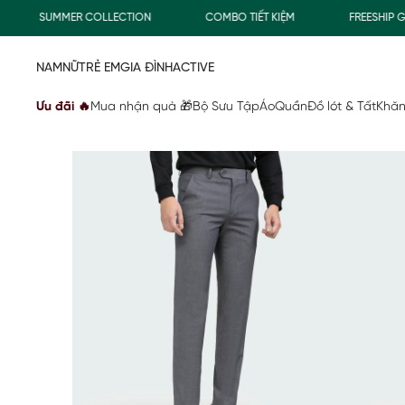
SUMMER COLLECTION
COMBO TIẾT KIỆM
FREESHIP GIA
NAM
NỮ
TRẺ EM
GIA ĐÌNH
ACTIVE
Ưu đãi 🔥
Mua nhận quà 🎁
Bộ Sưu Tập
Áo
Quần
Đồ lót & Tất
Khăn