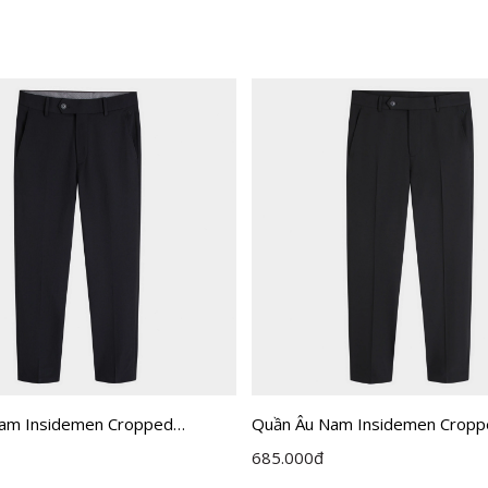
am Insidemen Cropped
Quần Âu Nam Insidemen Crop
ITR0370Z
685.000
đ