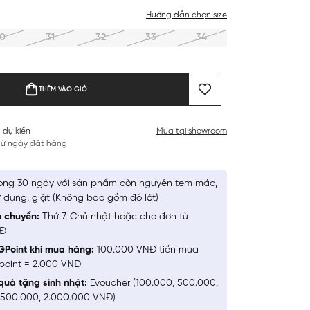
Hướng dẫn chọn size
0
31
32
33
34
THÊM VÀO GIỎ
 dự kiến
Mua tại showroom
 từ ngày đặt hàng
ong 30 ngày với sản phẩm còn nguyên tem mác,
 dụng, giặt (Không bao gồm đồ lót)
n chuyển:
Thứ 7, Chủ nhật hoặc cho đơn từ
NĐ
GPoint khi mua hàng:
100.000 VNĐ tiền mua
point = 2.000 VNĐ
quà tặng sinh nhật:
Evoucher (100.000, 500.000,
1.500.000, 2.000.000 VNĐ)