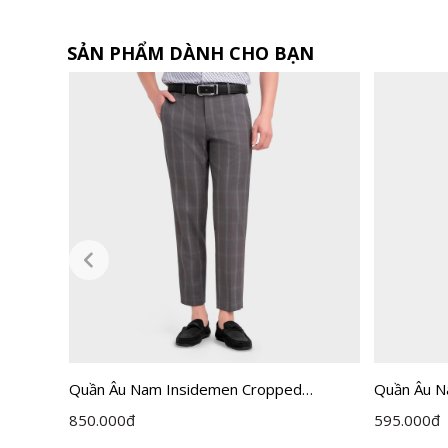
SẢN PHẨM DÀNH CHO BẠN
Quần Âu Nam Insidemen Cropped
Quần Âu N
ITR030F0H0
ITR0020Z
850.000
đ
595.000
đ