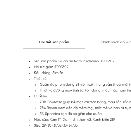
Chi tiết sản phẩm
Chính sách đổi & 
Tên sản phẩm: Quần âu Nam Insidemen ITR03302
Mã rút gọn: ITR03302
Kiểu dáng: Slim Fit
Thiết kế:
Quần âu phom dáng Slim ôm sát nhưng vẫn thoải mái t
Thiết kế đường may tinh tế, tôn dáng, màu mắc nam tín
Chất liệu:
70% Polyester giúp bề mặt vải trơn bóng, màu sắc sắc 
27% Rayon đem đến độ mềm mại, mát mẻ và bay rũ tự n
3% Spandex tạo độ co giãn cho quần
Màu sắc: Xám 111, Xanh tím than 42, Xanh biển 219
Size: 29/30/31/32/33/34/35