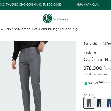
O THƯỜNG CHO ĐƠN HÀNG TỪ 500.000Đ
MUA NHẬN QUÀ
FR
 & Bàn chải
Combo Tiết Kiệm
Phụ kiện
Thương hiệu
Trang chủ
All Pr
Insidemen
Quần âu Na
278,000₫
695
(Giá đã bao gồm VAT)
Viết đán
4.5
(406)
XÁM 111