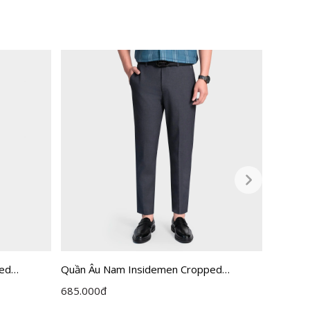
ped
Quần Âu Nam Insidemen Cropped
Quần Âu
ITR0360Z
ITRR05
685.000
đ
795.00