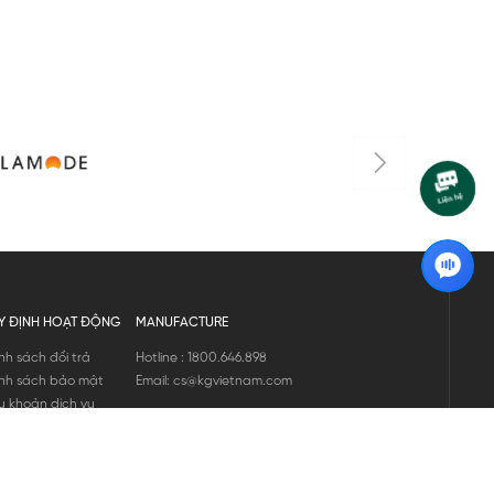
Y ĐỊNH HOẠT ĐỘNG
MANUFACTURE
nh sách đổi trả
Hotline : 1800.646.898
nh sách bảo mật
Email: cs@kgvietnam.com
u khoản dịch vụ
nh sách bảo hành
ng tin hàng hóa
ớng dẫn mua hàng