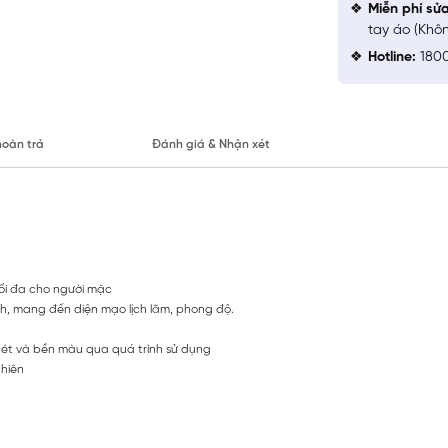
Miễn phí sử
tay áo (Khô
Hotline:
1800
hoàn trả
Đánh giá & Nhận xét
ối đa cho người mặc
h, mang đến diện mạo lịch lãm, phong độ.
nét và bền màu qua quá trình sử dụng
hiên