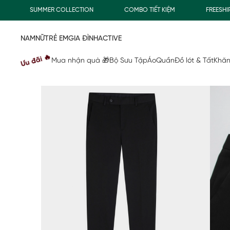
SUMMER COLLECTION
COMBO TIẾT KIỆM
FREESHIP G
NAM
NỮ
TRẺ EM
GIA ĐÌNH
ACTIVE
Ưu đãi 🔥
Mua nhận quà 🎁
Bộ Sưu Tập
Áo
Quần
Đồ lót & Tất
Khăn