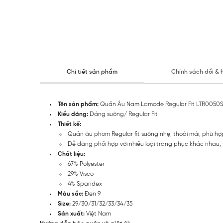
Chi tiết sản phẩm
Chính sách đổi & 
Tên sản phẩm:
Quần Âu Nam Lamode Regular Fit LTR0050
Kiểu dáng:
Dáng suông/ Regular Fit
Thiết kế:
Quần âu phom Regular fit suông nhẹ, thoải mái, phù hợp
Dễ dàng phối hợp với nhiều loại trang phục khác nhau, 
Chất liệu:
67% Polyester
29% Visco
4% Spandex
Màu sắc:
Đen 9
Size:
29/30/31/32/33/34/35
Sản xuất:
Việt Nam