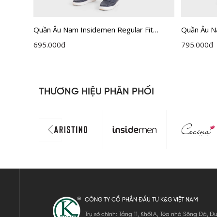
Quần Âu Nam Insidemen Regular Fit
Quần Âu N
ITRR01F
ITRR05F
695.000
đ
795.000
đ
THƯƠNG HIỆU PHÂN PHỐI
CÔNG TY CỔ PHẦN ĐẦU TƯ K&G VIỆT NAM
Trụ sở chính: Tầng 11, Khối A, Tòa nhà Sông Đà,