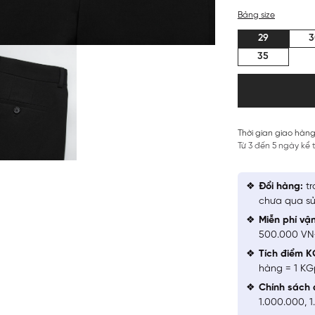
Bảng size
29
3
35
Thời gian giao hàng
Từ 3 đến 5 ngày kể
Đổi hàng:
tr
chưa qua sử
Miễn phí vậ
500.000 V
Tích điểm K
hàng = 1 KG
Chính sách 
1.000.000, 