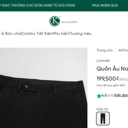
IAO THƯỜNG CHO ĐƠN HÀNG TỪ 500.000Đ
MUA NHẬN QUÀ
 & Bàn chải
Combo Tiết Kiệm
Phụ kiện
Thương hiệu
Trang chủ
All Pr
Lamode
Quần Âu Na
199,500₫
399,
(Giá đã bao gồm VAT)
Viết đán
4.5
(406)
ĐEN 09