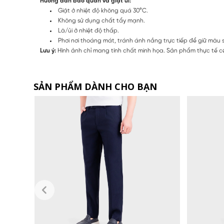
Hướng dẫn bảo quản và giặt ủi:
Giặt ở nhiệt độ không quá 30°C.
Không sử dụng chất tẩy mạnh.
Là/ủi ở nhiệt độ thấp.
Phơi nơi thoáng mát, tránh ánh nắng trực tiếp để giữ màu 
Lưu ý:
Hình ảnh chỉ mang tính chất minh họa. Sản phẩm thực tế có
SẢN PHẨM DÀNH CHO BẠN