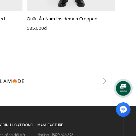
ped
Quần Âu Nam Insidemen Cropped
Quần Â
ITR0360Z
ITR037
685.000
đ
685.00
Y ĐỊNH HOẠT ĐỘNG
MANUFACTURE
nh sách đổi trả
Hotline : 1800.646.898