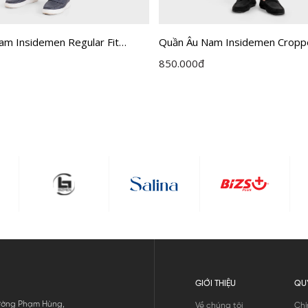
am Insidemen Regular Fit
Quần Âu Nam Insidemen Crop
ITR030F0H0
850.000
đ
GIỚI THIỆU
QU
 Đường Phạm Hùng,
Về chúng tôi
Chí