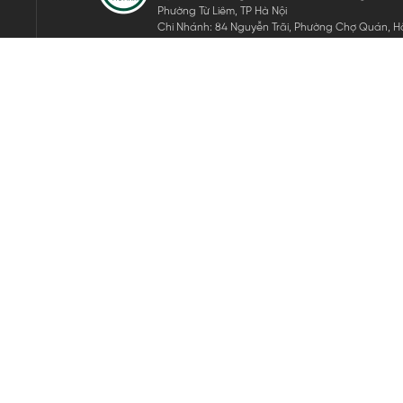
Phường Từ Liêm, TP Hà Nội
Chi Nhánh: 84 Nguyễn Trãi, Phường Chợ Quán, Hồ
Mã số thuế: 0105911105
ĐĂNG KÝ NHẬN TIN ĐIỆN TỬ
Hãy nhập email của bạn để nhận những tin tức mới nhất của 
THEO DÕI CHÚNG TÔI
Bản quyền © 2024 KGVIETNAM