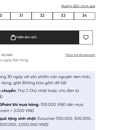
Hướng dẫn chọn size
0
31
32
33
34
THÊM VÀO GIỎ
 dự kiến
Mua tại showroom
 từ ngày đặt hàng
ong 30 ngày với sản phẩm còn nguyên tem mác,
 dụng, giặt (Không bao gồm đồ lót)
n chuyển:
Thứ 7, Chủ nhật hoặc cho đơn từ
NĐ
GPoint khi mua hàng:
100.000 VNĐ tiền mua
point = 2.000 VNĐ
quà tặng sinh nhật:
Evoucher (100.000, 500.000,
1.500.000, 2.000.000 VNĐ)