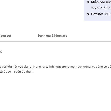
Miễn phí sử
tay áo (Khô
Hotline:
1800
hoàn trả
Đánh giá & Nhận xét
S0
 với hầu hết vóc dáng. Mang lại sự linh hoạt trong mọi hoạt động, từ công sở đế
từ áo sơ mi đến áo thun.