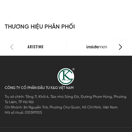
Regular Fit
Regular Fit
0 màu Xám
màu Xám 39
m
ITRR05F
ITRR01F
03 kẻ cỡ 32
cỡ 30
M
THƯƠNG HIỆU PHÂN PHỐI
CÔNG TY CỔ PHẦN ĐẦU TƯ K&G VIỆT NAM
Trụ sở chính: Tầng 11, Khối A, Tòa nhà Sông Đà, Đường Phạm Hùng, Phường
Từ Liêm, TP Hà Nội
Chi Nhánh: 84 Nguyễn Trãi, Phường Chợ Quán, Hồ Chí Minh, Việt Nam
Mã số thuế: 0105911105