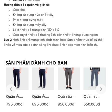
Hướng dẫn bảo quản và giặt ủi:
Giặt khô
Không sử dụng hóa chất tẩy
Phơi trong bóng mát
Không sử dụng máy sấy
Là ở nhiệt độ trung bình 150 độ C
Giặt tay ở nhiệt độ thường ( khi cần thiết), không được ngâm
Lưu ý:
Hình ảnh chỉ mang tính chất minh họa. Sản phẩm thực tế có thể
khác về màu sắc do ánh sáng khi chụp ảnh hoặc màn hình hiển thị.
SẢN PHẨM DÀNH CHO BẠN
Quần Âu
Quần Âu
Quần âu
Quần âu
Q
Nam
Nam
Insidemen
Insidemen
I
795.000
đ
695.000
đ
850.000
đ
650.000
đ
6
Insidemen
Insidemen
ITR030F0H
ITR05103
I