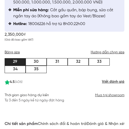
500.000, 1.000.000, 1.500.000, 2.000.000 VNĐ)
Miễn phí sửa hàng:
Cắt gấu quần, bóp bụng, sửa cắt
ngắn tay áo (Không bao gồm tay áo Vest/Blazer)
Hotline:
18006226 hỗ trợ từ 8h00:22h00
2,350,000₫
(Giá đã bao gồm VAT)
Bảng size
Hướng dẫn chọn size
29
30
31
32
33
34
35
Viết đánh giá
4.5
(406)
Thời gian giao hàng dự kiến
Mua tại showroom
Từ 3 đến 5 ngày kể từ ngày đặt hàng
Chi tiết sản phẩm
Chính sách đổi & hoàn trả
Đánh giá & Nhận xét