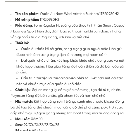
Tên sản phẩm
: Quần Âu Nam Wool Aristino Business 1TR209S0H2
Mã sản phẩm:
1TR209S0H2
Kiểu dáng
: Form Regular Fit suông vừa theo tinh thần Smart Casual
/ Business Sport hiện đại, đảm bảo sự thoải mái khi vận động nhưng
vẫn giữ cấu trúc đứng dáng, lịch lãm và tiết chế.
Thiết kế
:
Quần âu thiết kế tối giản, sang trọng giúp người mặc luôn giữ
được hình ảnh sang trọng, lịch lãm trong mọi hoàn cảnh.
Đai quần chắc chắn, kết hợp khóa khéo chất lượng cao và nút
khắc logo thương hiệu giúp tăng độ hoàn thiện và độ bền của sản
phẩm.
Cấu trúc túi tiện lợi, túi cơ hai viền phía sau kết hợp nút cài tạo
nên vẻ chuẩn mực của quần âu cổ điển.
Chất liệu
: Sợi len mang lại cảm giác mềm mại, tạo độ rủ tự nhiên.
Polyester tăng độ bền chắc, giữ phom tốt và hạn chế nhăn.
Mix match:
Kết hợp cùng sơ mi trắng, xanh nhạt hoặc blazer đồng
bộ để tạo tổng thể chuẩn mực; cũng có thể phối cùng polo trơn cao
cấp nhằm giữ sự gọn gàng nhưng linh hoạt trong môi trường công sở.
Màu sắc
: Xám 10
Size
: 29/30/31/32/33/34/35
Sản xuất
: Việt Nam