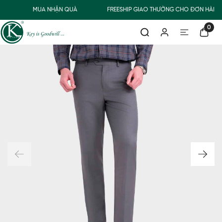
Đ
MUA NHẬN QUÀ
FREESHIP GIAO THƯỜNG CHO ĐƠN HÀNG 
0