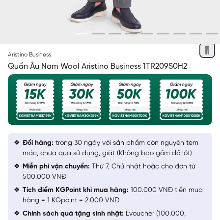
XÁM 10
Aristino Business
Quần Âu Nam Wool Aristino Business 1TR209S0H2
Đổi hàng:
trong 30 ngày với sản phẩm còn nguyên tem
mác, chưa qua sử dụng, giặt (Không bao gồm đồ lót)
Miễn phí vận chuyển:
Thứ 7, Chủ nhật hoặc cho đơn từ
500.000 VNĐ
Tích điểm KGPoint khi mua hàng:
100.000 VNĐ tiền mua
hàng = 1 KGpoint = 2.000 VNĐ
Chính sách quà tặng sinh nhật:
Evoucher (100.000,