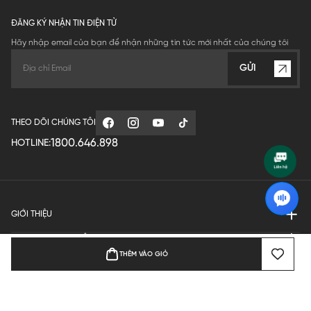
ĐĂNG KÝ NHẬN TIN ĐIỆN TỬ
Hãy nhập email của bạn để nhận những tin tức mới nhất của chúng tôi
GỬI
THEO DÕI CHÚNG TÔI
1800.646.898
HOTLINE:
GIỚI THIỆU
QUY ĐỊNH HOẠT ĐỘNG
THÊM VÀO GIỎ
MANUFACTURE
THANH TOÁN