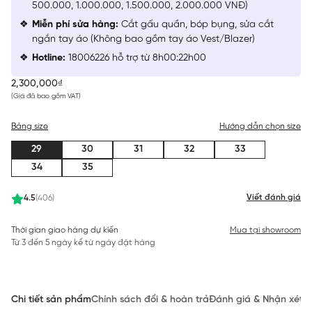
500.000, 1.000.000, 1.500.000, 2.000.000 VNĐ)
Miễn phí sửa hàng:
Cắt gấu quần, bóp bụng, sửa cắt
ngắn tay áo (Không bao gồm tay áo Vest/Blazer)
Hotline:
18006226 hỗ trợ từ 8h00:22h00
2,300,000₫
(Giá đã bao gồm VAT)
Bảng size
Hướng dẫn chọn size
29
30
31
32
33
34
35
Viết đánh giá
4.5
(406)
Thời gian giao hàng dự kiến
Mua tại showroom
Từ 3 đến 5 ngày kể từ ngày đặt hàng
Chi tiết sản phẩm
Chính sách đổi & hoàn trả
Đánh giá & Nhận xét