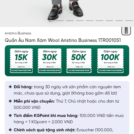
XÁM 62
Aristino Business
Quần Âu Nam Xám Wool Aristino Business 1TR0010S1
Đổi hàng:
trong 30 ngày với sản phẩm còn nguyên tem
mác, chưa qua sử dụng, giặt (Không bao gồm đồ lót)
Miễn phí vận chuyển:
Thứ 7, Chủ nhật hoặc cho đơn từ
500.000 VNĐ
Tích điểm KGPoint khi mua hàng:
100.000 VNĐ tiền mua
hàng = 1 KGpoint = 2.000 VNĐ
Chính sách quà tặng sinh nhật:
Evoucher (100.000,