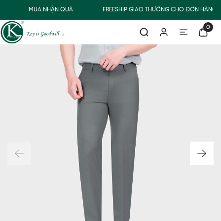
MUA NHẬN QUÀ
FREESHIP GIAO THƯỜNG CHO ĐƠN HÀNG T
0