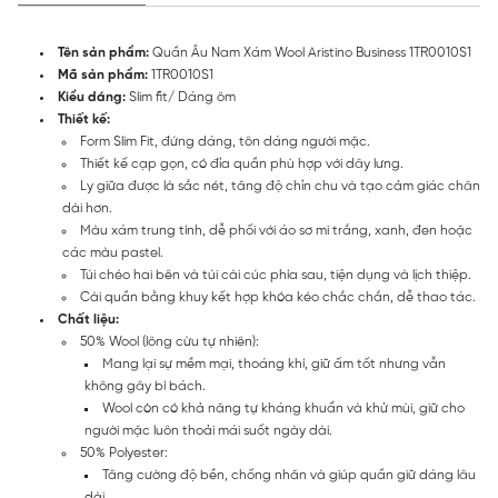
Tên sản phẩm:
Quần Âu Nam Xám Wool Aristino Business 1TR0010S1
Mã sản phẩm:
1TR0010S1
Kiểu dáng:
Slim fit/ Dáng ôm
Thiết kế:
Form Slim Fit, đứng dáng, tôn dáng người mặc.
Thiết kế cạp gọn, có đỉa quần phù hợp với dây lưng.
Ly giữa được là sắc nét, tăng độ chỉn chu và tạo cảm giác chân
dài hơn.
Màu xám trung tính, dễ phối với áo sơ mi trắng, xanh, đen hoặc
các màu pastel.
Túi chéo hai bên và túi cài cúc phía sau, tiện dụng và lịch thiệp.
Cài quần bằng khuy kết hợp khóa kéo chắc chắn, dễ thao tác.
Chất liệu:
50% Wool (lông cừu tự nhiên):
Mang lại sự mềm mại, thoáng khí, giữ ấm tốt nhưng vẫn
không gây bí bách.
Wool còn có khả năng tự kháng khuẩn và khử mùi, giữ cho
người mặc luôn thoải mái suốt ngày dài.
50% Polyester:
Tăng cường độ bền, chống nhăn và giúp quần giữ dáng lâu
dài.