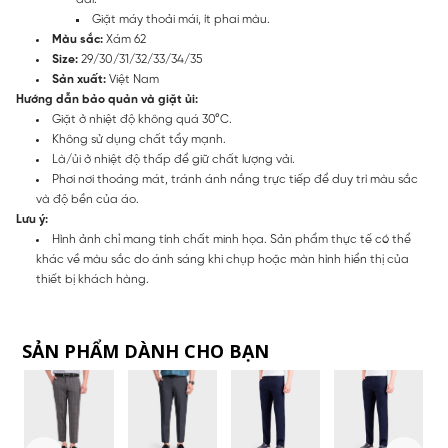
Giặt máy thoải mái, ít phai màu.
Màu sắc:
Xám 62
Size:
29/30/31/32/33/34/35
Sản xuất:
Việt Nam
Hướng dẫn bảo quản và giặt ủi:
Giặt ở nhiệt độ không quá 30°C.
Không sử dụng chất tẩy mạnh.
Là/ủi ở nhiệt độ thấp để giữ chất lượng vải.
Phơi nơi thoáng mát, tránh ánh nắng trực tiếp để duy trì màu sắc
và độ bền của áo.
Lưu ý:
Hình ảnh chỉ mang tính chất minh họa. Sản phẩm thực tế có thể
khác về màu sắc do ánh sáng khi chụp hoặc màn hình hiển thị của
thiết bị khách hàng.
SẢN PHẨM DÀNH CHO BẠN