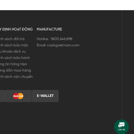
Y ĐỊNH HOẠT ĐỘNG
MANUFACTURE
nh sách đổi trả
Hotline : 1800.646.898
nh sách bảo mật
Email: cs@kgvietnam.com
u khoản dịch vụ
nh sách bảo hành
ng tin hàng hóa
ớng dẫn mua hàng
nh sách vận chuyển