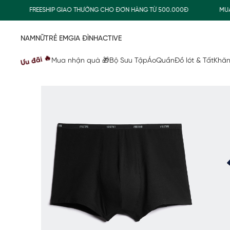
FREESHIP GIAO THƯỜNG CHO ĐƠN HÀNG TỪ 500.000Đ
MUA NHẬ
NAM
NỮ
TRẺ EM
GIA ĐÌNH
ACTIVE
Ưu đãi 🔥
Mua nhận quà 🎁
Bộ Sưu Tập
Áo
Quần
Đồ lót & Tất
Khăn