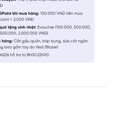
NĐ
GPoint khi mua hàng:
100.000 VNĐ tiền mua
point = 2.000 VNĐ
quà tặng sinh nhật:
Evoucher (100.000, 500.000,
1.500.000, 2.000.000 VNĐ)
a hàng:
Cắt gấu quần, bóp bụng, sửa cắt ngắn
ng bao gồm tay áo Vest/Blazer)
6226 hỗ trợ từ 8h00:22h00