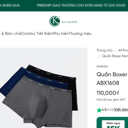
N QUÀ
FREESHIP GIAO THƯỜNG CHO ĐƠN HÀNG TỪ 500.000Đ
 & Bàn chải
Combo Tiết Kiệm
Phụ kiện
Thương hiệu
Trang chủ
All Pr
Quần Boxer Nam
Aristino
Quần Boxer
ABX1608
110,000₫
(Giá đã bao gồm VAT)
Viết đán
4.5
(406)