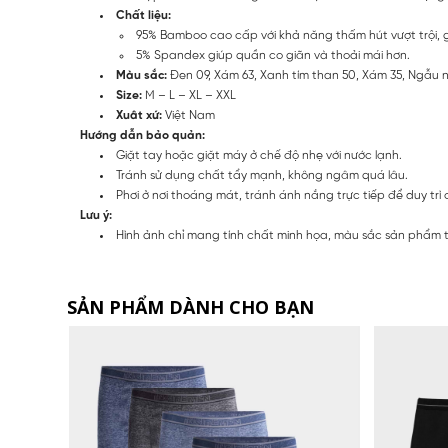
Chất liệu:
95% Bamboo cao cấp với khả năng thấm hút vượt trội, 
5% Spandex giúp quần co giãn và thoải mái hơn.
Màu sắc:
Đen 09, Xám 63, Xanh tím than 50, Xám 35, Ngẫu 
Size:
M – L – XL – XXL
Xuât xứ:
Việt Nam
Hướng dẫn bảo quản:
Giặt tay hoặc giặt máy ở chế độ nhẹ với nước lạnh.
Tránh sử dụng chất tẩy mạnh, không ngâm quá lâu.
Phơi ở nơi thoáng mát, tránh ánh nắng trực tiếp để duy trì 
Lưu ý:
Hình ảnh chỉ mang tính chất minh họa, màu sắc sản phẩm thự
SẢN PHẨM DÀNH CHO BẠN