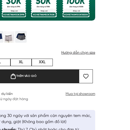
Hướng dẫn chọn size
L
XL
XXL
THÊM VÀO GIỎ
 dự kiến
Mua tại showroom
 từ ngày đặt hàng
ong 30 ngày với sản phẩm còn nguyên tem mác,
 dụng, giặt (Không bao gồm đồ lót)
n chuyển:
Thứ 7, Chủ nhật hoặc cho đơn từ