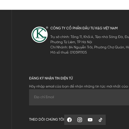
CÔNG TY CỔ PHẦN ĐẦU TƯ K&G VIỆT NAM
Trụ sở chính: Tầng 11, Khối A, Tòa nhà Sông Đà,
Phường Từ Liêm, TP Hà Nội
Chi Nhánh: 84 Nguyễn Trãi, Phường Chợ Quán, Hồ
Mã số thuế: 0105911105
ĐĂNG KÝ NHẬN TIN ĐIỆN TỬ
Hãy nhập email của bạn để nhận những tin tức mới nhất của 
THEO DÕI CHÚNG TÔI