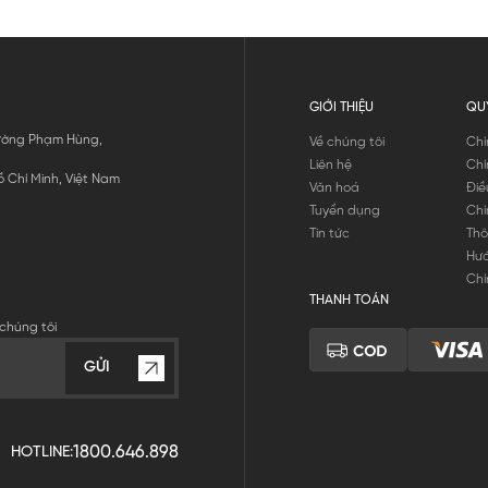
GIỚI THIỆU
QU
 Đường Phạm Hùng,
Về chúng tôi
Chí
Liên hệ
Chí
 Chí Minh, Việt Nam
Văn hoá
Điề
Tuyển dụng
Chí
Tin tức
Thô
Hư
Chí
THANH TOÁN
chúng tôi
GỬI
1800.646.898
HOTLINE: