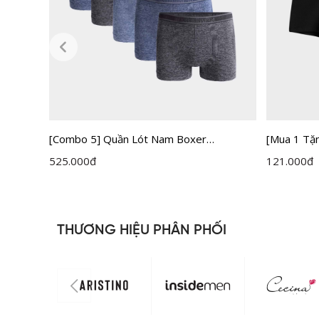
r
[Combo 5] Quần Lót Nam Boxer
[Mua 1 Tặ
Insidemen IBX005EXP05
Boxer Ins
525.000
đ
121.000
đ
THƯƠNG HIỆU PHÂN PHỐI