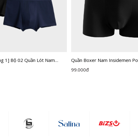
ng 1] Bộ 02 Quần Lót Nam
Quần Boxer Nam Insidemen Po
idemen IBX007EDP02
IBX502EDP01
99.000
đ