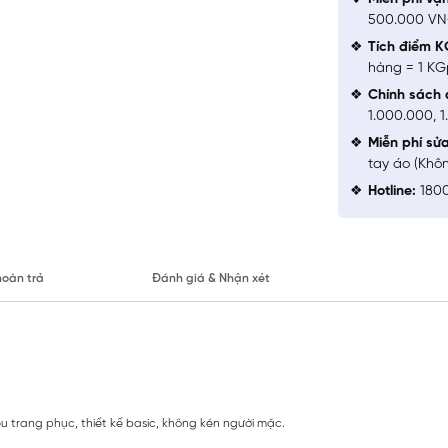
500.000 V
Tích điểm K
hàng = 1 KG
Chính sách 
1.000.000, 
Miễn phí sử
tay áo (Khô
Hotline:
1800
hoàn trả
Đánh giá & Nhận xét
u trang phục, thiết kế basic, không kén người mặc.
.