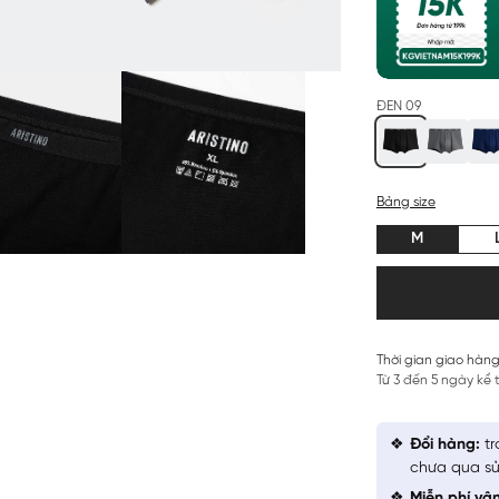
ĐEN 09
Bảng size
M
Thời gian giao hàng
Từ 3 đến 5 ngày kể
Đổi hàng:
tr
chưa qua sử
Miễn phí vậ