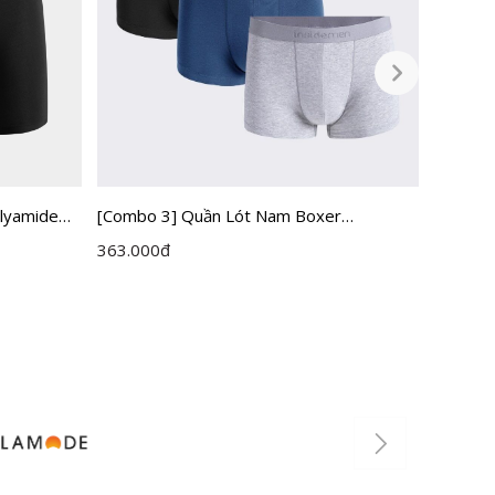
lyamide
[Combo 3] Quần Lót Nam Boxer
Quần B
Insidemen IBX006EDP03
IBX500
363.000
đ
79.000