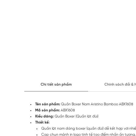
Chi tiết sản phẩm
Chính sách đổi & 
Tên sản phẩm:
Quần Boxer Nam Aristino Bamboo ABX1608
Mã sản phẩm:
ABX1608
Kiểu dáng:
Quần Boxer (Quần lót đùi)
Thiết kế:
Quần lót nam dáng boxer (quần đùi) dễ kết hợp với nhiề
Cạp chun mảnh in logo tinh tế tạo điểm nhấn ấn tượng