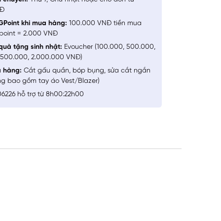
NĐ
GPoint khi mua hàng:
100.000 VNĐ tiền mua
point = 2.000 VNĐ
quà tặng sinh nhật:
Evoucher (100.000, 500.000,
1.500.000, 2.000.000 VNĐ)
a hàng:
Cắt gấu quần, bóp bụng, sửa cắt ngắn
ng bao gồm tay áo Vest/Blazer)
6226 hỗ trợ từ 8h00:22h00