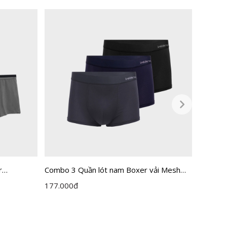
r
Combo 3 Quần lót nam Boxer vải Mesh
[Combo
thoáng khí tản nhiệt Insidemen ACTIVE
Inside
177.000
đ
525.00
IBX501EDP03