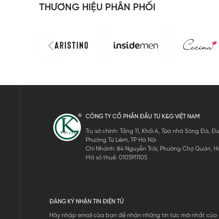
THƯƠNG HIỆU PHÂN PHỐI
CÔNG TY CỔ PHẦN ĐẦU TƯ K&G VIỆT NAM
Trụ sở chính: Tầng 11, Khối A, Tòa nhà Sông Đà,
Phường Từ Liêm, TP Hà Nội
Chi Nhánh: 84 Nguyễn Trãi, Phường Chợ Quán, Hồ
Mã số thuế: 0105911105
ĐĂNG KÝ NHẬN TIN ĐIỆN TỬ
Hãy nhập email của bạn để nhận những tin tức mới nhất của 