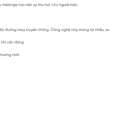
u melange tạo nên sự thu hút cho người mặc.
 đa đường may truyền thống. Công nghệ này mang lại nhiều ưu
 khi vận động.
 thoáng mát.