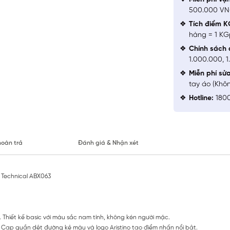
500.000 V
Tích điểm K
hàng = 1 KG
Chính sách 
1.000.000, 
Miễn phí sử
tay áo (Khô
Hotline:
1800
hoàn trả
Đánh giá & Nhận xét
 Technical ABX063
Thiết kế basic với màu sắc nam tính, không kén người mặc.
 Cạp quần dệt đường kẻ màu và logo Aristino tạo điểm nhấn nổi bật.