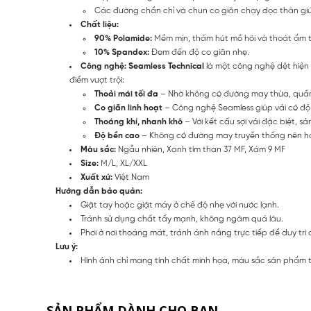
Các đường chần chỉ và chun co giãn chạy dọc thân giúp
Chất liệu:
90% Polamide:
Mềm mịn, thấm hút mồ hôi và thoát ẩm t
10% Spandex:
Đem đến độ co giãn nhẹ.
Công nghệ: Seamless Technical
là một công nghệ dệt hiện
điểm vượt trội:
Thoải mái tối đa
– Nhờ không có đường may thừa, quần 
Co giãn linh hoạt
– Công nghệ Seamless giúp vải có độ đ
Thoáng khí, nhanh khô
– Với kết cấu sợi vải đặc biệt, 
Độ bền cao
– Không có đường may truyền thống nên hạn 
Màu sắc:
Ngẫu nhiên, Xanh tím than 37 MF, Xám 9 MF
Size:
M/L, XL/XXL
Xuất xứ:
Việt Nam
Hướng dẫn bảo quản:
Giặt tay hoặc giặt máy ở chế độ nhẹ với nước lạnh.
Tránh sử dụng chất tẩy mạnh, không ngâm quá lâu.
Phơi ở nơi thoáng mát, tránh ánh nắng trực tiếp để duy trì 
Lưu ý:
Hình ảnh chỉ mang tính chất minh họa, màu sắc sản phẩm thự
SẢN PHẨM DÀNH CHO BẠN