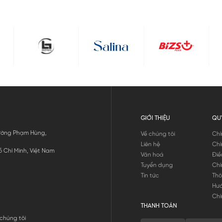
GIỚI THIỆU
QU
 Đường Phạm Hùng,
Về chúng tôi
Chí
Liên hệ
Chí
 Chí Minh, Việt Nam
Văn hoá
Điề
Tuyển dụng
Chí
Tin tức
Thô
Hư
Chí
THANH TOÁN
chúng tôi