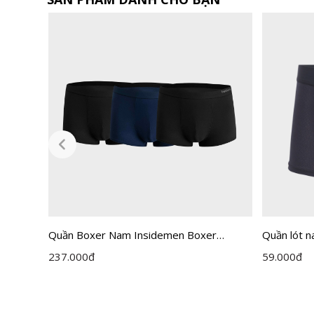
Quần Boxer Nam Insidemen Boxer
Quần lót n
IBX500EDP03
tản nhiệt 
237.000
đ
59.000
đ
IBX501ED