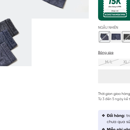
NGẪU NHIÊN
Bảng size
M/L
XL/
Thời gian giao hàng
Từ 3 đến 5 ngày kể
Đổi hàng:
tr
chưa qua sử
Miễn phí vậ