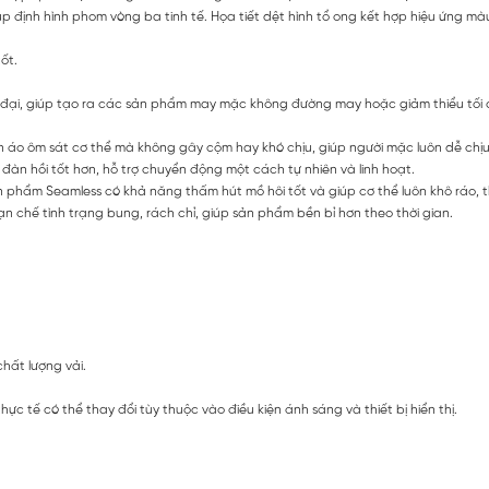
 định hình phom vòng ba tinh tế. Họa tiết dệt hình tổ ong kết hợp hiệu ứng mà
ốt.
 đại, giúp tạo ra các sản phẩm may mặc không đường may hoặc giảm thiểu tối
áo ôm sát cơ thể mà không gây cộm hay khó chịu, giúp người mặc luôn dễ chịu
àn hồi tốt hơn, hỗ trợ chuyển động một cách tự nhiên và linh hoạt.
sản phẩm Seamless có khả năng thấm hút mồ hôi tốt và giúp cơ thể luôn khô ráo,
chế tình trạng bung, rách chỉ, giúp sản phẩm bền bỉ hơn theo thời gian.
chất lượng vải.
c tế có thể thay đổi tùy thuộc vào điều kiện ánh sáng và thiết bị hiển thị.