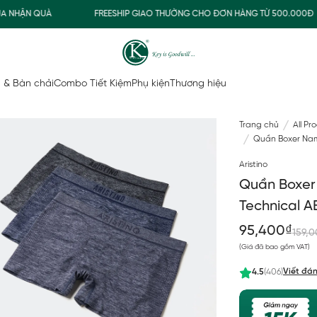
ẬN QUÀ
FREESHIP GIAO THƯỜNG CHO ĐƠN HÀNG TỪ 500.000Đ
 & Bàn chải
Combo Tiết Kiệm
Phụ kiện
Thương hiệu
Trang chủ
All Pr
Quần Boxer Nam 
Aristino
Quần Boxer
Technical 
95,400₫
159,
(Giá đã bao gồm VAT)
Viết đán
4.5
(406)