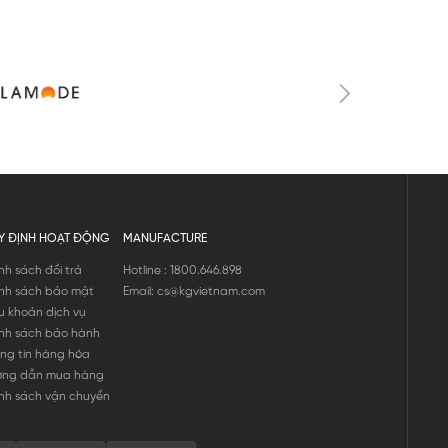
Y ĐỊNH HOẠT ĐỘNG
MANUFACTURE
nh sách đổi trả
Hotline : 1800.646.898
nh sách bảo mật
Email: cs@kgvietnam.com
u khoản dịch vụ
nh sách bảo hành
ng tin hàng hóa
ớng dẫn mua hàng
nh sách vận chuyển