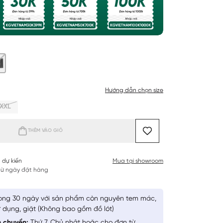
Hướng dẫn chọn size
XXL
THÊM VÀO GIỎ
 dự kiến
Mua tại showroom
 từ ngày đặt hàng
ong 30 ngày với sản phẩm còn nguyên tem mác,
 dụng, giặt (Không bao gồm đồ lót)
n chuyển:
Thứ 7, Chủ nhật hoặc cho đơn từ