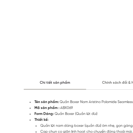
Chi tiết sản phẩm
Chính sách đổi & 
Tên sản phẩm:
Quần Boxer Nam Aristino Polamide Seamless
Mã sản phẩm :
ABX069
Form Dáng:
Quần Boxer (Quần lót đùi)
Thiết kế:
Quần lót nam dáng boxer (quần đùi) ôm nhẹ, gọn gàng. 
Cạp chun co giãn linh hoạt cho chuyển động thoải mái.