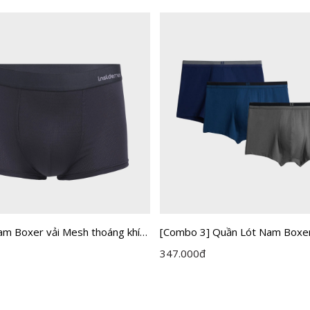
am Boxer vải Mesh thoáng khí
[Combo 3] Quần Lót Nam Boxe
Insidemen ACTIVE
Insidemen IBX001EXP03
347.000
đ
P01