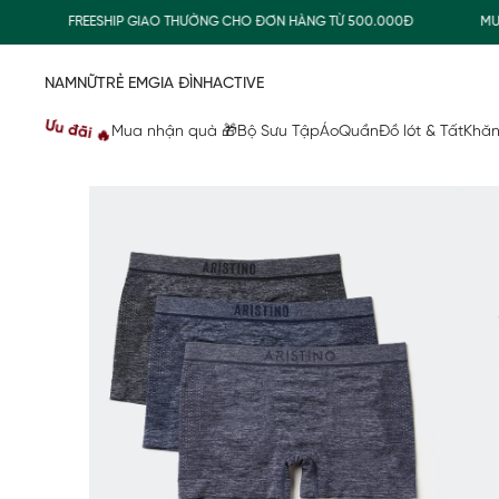
FREESHIP GIAO THƯỜNG CHO ĐƠN HÀNG TỪ 500.000Đ
MUA NH
NAM
NỮ
TRẺ EM
GIA ĐÌNH
ACTIVE
Ưu đãi 🔥
Mua nhận quà 🎁
Bộ Sưu Tập
Áo
Quần
Đồ lót & Tất
Khăn