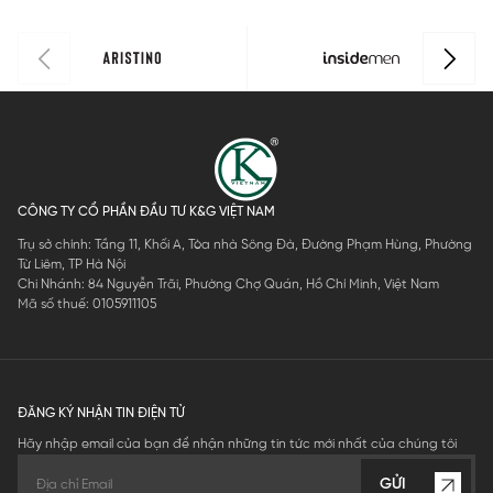
CÔNG TY CỔ PHẦN ĐẦU TƯ K&G VIỆT NAM
Trụ sở chính: Tầng 11, Khối A, Tòa nhà Sông Đà, Đường Phạm Hùng, Phường
Từ Liêm, TP Hà Nội
Chi Nhánh: 84 Nguyễn Trãi, Phường Chợ Quán, Hồ Chí Minh, Việt Nam
Mã số thuế: 0105911105
ĐĂNG KÝ NHẬN TIN ĐIỆN TỬ
Hãy nhập email của bạn để nhận những tin tức mới nhất của chúng tôi
GỬI