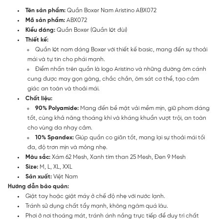
Tên sản phẩm:
Quần Boxer Nam Aristino ABX072
Mã sản phẩm:
ABX072
Kiểu dáng:
Quần Boxer (Quần lót đùi)
Thiết kế:
Quần lót nam dáng Boxer với thiết kế basic, mang đến sự thoải
mái và tự tin cho phái mạnh.
Điểm nhấn trên quần là logo Aristino và những đường ôm cánh
cung được may gọn gàng, chắc chắn, ôm sát cơ thể, tạo cảm
giác an toàn và thoải mái.
Chất liệu:
90% Polyamide:
Mang đến bề mặt vải mềm mịn, giữ phom dáng
tốt, cùng khả năng thoáng khí và kháng khuẩn vượt trội, an toàn
cho vùng da nhạy cảm.
10% Spandex:
Giúp quần co giãn tốt, mang lại sự thoải mái tối
đa, độ trơn mịn và mỏng nhẹ.
Màu sắc:
Xám 62 Mesh, Xanh tím than 25 Mesh, Đen 9 Mesh
Size:
M, L, XL, XXL
Sản xuất:
Việt Nam
Hướng dẫn bảo quản:
Giặt tay hoặc giặt máy ở chế độ nhẹ với nước lạnh.
Tránh sử dụng chất tẩy mạnh, không ngâm quá lâu.
Phơi ở nơi thoáng mát, tránh ánh nắng trực tiếp để duy trì chất