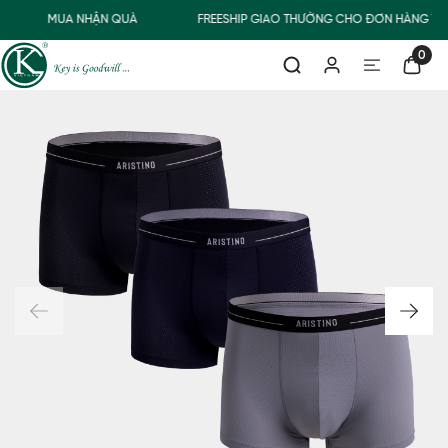
MUA NHẬN QUÀ
FREESHIP GIAO THƯỜNG CHO ĐƠN HÀNG TỪ 
0