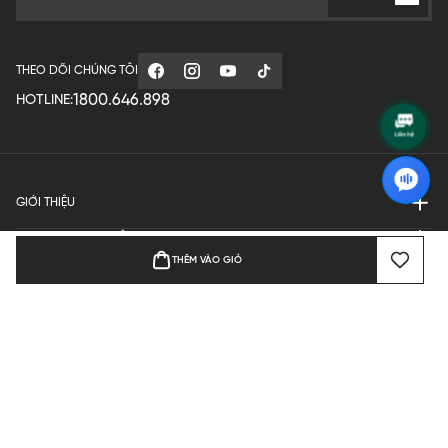
THEO DÕI CHÚNG TÔI
1800.646.898
HOTLINE:
GIỚI THIỆU
QUY ĐỊNH HOẠT ĐỘNG
THÊM VÀO GIỎ
MANUFACTURE
THANH TOÁN