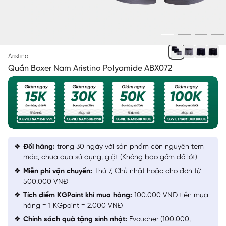
NGẪU NHIÊN
Aristino
Quần Boxer Nam Aristino Polyamide ABX072
Đổi hàng:
trong 30 ngày với sản phẩm còn nguyên tem
mác, chưa qua sử dụng, giặt (Không bao gồm đồ lót)
Miễn phí vận chuyển:
Thứ 7, Chủ nhật hoặc cho đơn từ
500.000 VNĐ
Tích điểm KGPoint khi mua hàng:
100.000 VNĐ tiền mua
hàng = 1 KGpoint = 2.000 VNĐ
Chính sách quà tặng sinh nhật:
Evoucher (100.000,