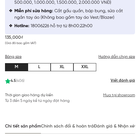
500.000, 1.000.000, 1.500.000, 2.000.000 VNĐ)
Miễn phí sửa hàng:
Cắt gấu quần, bóp bụng, sửa cắt
ngắn tay áo (Không bao gồm tay áo Vest/Blazer)
Hotline:
18006226 hỗ trợ từ 8h00:22h00
135,000₫
(Giá đã bao gồm VAT)
Bảng size
Hướng dẫn chọn size
M
L
XL
XXL
Viết đánh giá
4.5
(406)
Thời gian giao hàng dự kiến
Mua tại showroom
Từ 3 đến 5 ngày kể từ ngày đặt hàng
Chi tiết sản phẩm
Chính sách đổi & hoàn trả
Đánh giá & Nhận xét