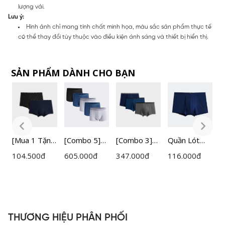
lượng vải.
Lưu ý:
Hình ảnh chỉ mang tính chất minh họa, màu sắc sản phẩm thực tế
có thể thay đổi tùy thuộc vào điều kiện ánh sáng và thiết bị hiển thị.
SẢN PHẨM DÀNH CHO BẠN
r
[Mua 1 Tặng
[Combo 5]
[Combo 3]
Quần Lót
[
1] Bộ 02
Quần Lót
Quần Lót
Nam Boxer
1
104.500
đ
605.000
đ
347.000
đ
116.000
đ
1
Quần Lót
Nam Boxer
Nam Boxer
Insidemen
Q
Nam Boxer
Insidemen
Insidemen
IBX002EXP0
N
P
Insidemen
IBX006EDP
IBX001EXP0
1
I
IBX004EDP
05
3
I
02
0
THƯƠNG HIỆU PHÂN PHỐI