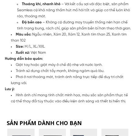
Thoáng khí, nhanh khô
– Với kết cấu sợi vải đặc biệt, sản phẩm
Seamless có khả năng thấm hút mồ hôi tốt và giúp cơ thể luôn khô
ráo, thoáng mát.
Độ bền cao
– Không có đường may truyền thống nên hạn chế
tình trạng bung, rách chỉ, giúp sản phẩm bền bỉ hơn theo thời gian.
Màu sắc:
Ngẫu nhiên, Xám 20, Xám 12, Xanh tím than 25, Xanh tím
than 102
Size:
M/L, XL/XXL
Xuất xứ:
Việt Nam
Hướng dẫn bảo quản:
Giặt tay hoặc giặt máy ở chế độ nhẹ với nước lạnh.
Tránh sử dụng chất tẩy mạnh, không ngâm quá lâu.
Phơi ở nơi thoáng mát, tránh ánh nắng trực tiếp để duy trì chất
lượng vải.
Lưu ý:
Hình ảnh chỉ mang tính chất minh họa, màu sắc sản phẩm thực tế
có thể thay đổi tùy thuộc vào điều kiện ánh sáng và thiết bị hiển thị.
SẢN PHẨM DÀNH CHO BẠN