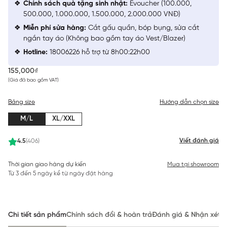
Chính sách quà tặng sinh nhật:
Evoucher (100.000,
500.000, 1.000.000, 1.500.000, 2.000.000 VNĐ)
Miễn phí sửa hàng:
Cắt gấu quần, bóp bụng, sửa cắt
ngắn tay áo (Không bao gồm tay áo Vest/Blazer)
Hotline:
18006226 hỗ trợ từ 8h00:22h00
155,000₫
(Giá đã bao gồm VAT)
Bảng size
Hướng dẫn chọn size
M/L
XL/XXL
Viết đánh giá
4.5
(406)
Thời gian giao hàng dự kiến
Mua tại showroom
Từ 3 đến 5 ngày kể từ ngày đặt hàng
Chi tiết sản phẩm
Chính sách đổi & hoàn trả
Đánh giá & Nhận xét