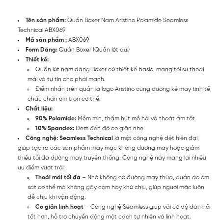
Tên sản phẩm:
Quần Boxer Nam Aristino Polamide Seamless
Technical ABX069
Mã sản phẩm :
ABX069
Form Dáng:
Quần Boxer (Quần lót đùi)
Thiết kế:
Quần lót nam dáng Boxer có thiết kế basic, mang tới sự thoải
mái và tự tin cho phái mạnh.
Điểm nhấn trên quần là logo Aristino cùng đường kẻ may tinh tế,
chắc chắn ôm trọn cơ thể.
Chất liệu:
90% Polamide:
Mềm mịn, thấm hút mồ hôi và thoát ẩm tốt.
10% Spandex:
Đem đến độ co giãn nhẹ.
Công nghệ: Seamless Technical
là một công nghệ dệt hiện đại,
giúp tạo ra các sản phẩm may mặc không đường may hoặc giảm
thiểu tối đa đường may truyền thống. Công nghệ này mang lại nhiều
ưu điểm vượt trội:
Thoải mái tối đa
– Nhờ không có đường may thừa, quần áo ôm
sát cơ thể mà không gây cộm hay khó chịu, giúp người mặc luôn
dễ chịu khi vận động.
Co giãn linh hoạt
– Công nghệ Seamless giúp vải có độ đàn hồi
tốt hơn, hỗ trợ chuyển động một cách tự nhiên và linh hoạt.