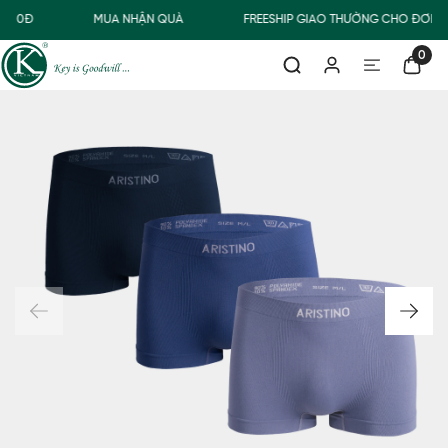
.000Đ
MUA NHẬN QUÀ
FREESHIP GIAO THƯỜNG CHO ĐƠN H
0