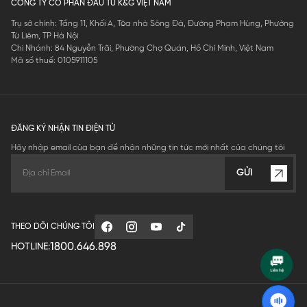
CÔNG TY CỔ PHẦN ĐẦU TƯ K&G VIỆT NAM
Trụ sở chính: Tầng 11, Khối A, Tòa nhà Sông Đà, Đường Phạm Hùng, Phường
Từ Liêm, TP Hà Nội
Chi Nhánh: 84 Nguyễn Trãi, Phường Chợ Quán, Hồ Chí Minh, Việt Nam
Mã số thuế: 0105911105
ĐĂNG KÝ NHẬN TIN ĐIỆN TỬ
Hãy nhập email của bạn để nhận những tin tức mới nhất của chúng tôi
GỬI
THEO DÕI CHÚNG TÔI
1800.646.898
HOTLINE: