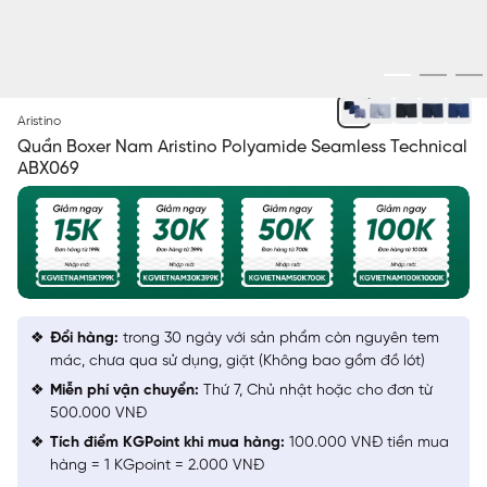
NGẪU NHIÊN
Aristino
Quần Boxer Nam Aristino Polyamide Seamless Technical
ABX069
Đổi hàng:
trong 30 ngày với sản phẩm còn nguyên tem
mác, chưa qua sử dụng, giặt (Không bao gồm đồ lót)
Miễn phí vận chuyển:
Thứ 7, Chủ nhật hoặc cho đơn từ
500.000 VNĐ
Tích điểm KGPoint khi mua hàng:
100.000 VNĐ tiền mua
hàng = 1 KGpoint = 2.000 VNĐ