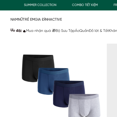
Đ
SUMMER COLLECTION
COMBO TIẾT KIỆM
FREES
NAM
NỮ
TRẺ EM
GIA ĐÌNH
ACTIVE
Ưu đãi 🔥
Mua nhận quà 🎁
Bộ Sưu Tập
Áo
Quần
Đồ lót & Tất
Khăn