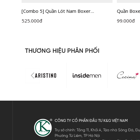
Bamboo
[Combo 5] Quần Lót Nam Boxer
Quần Boxe
Insidemen IBX005EXP05
IBX502ED
525.000
đ
99.000
đ
THƯƠNG HIỆU PHÂN PHỐI
CÔNG TY CỔ PHẦN ĐẦU TƯ K&G VIỆT NAM
Trụ sở chính: Tầng 11, Khối A, Tòa nhà Sông Đà,
Phường Từ Liêm, TP Hà Nội