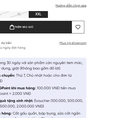
Hướng dẫn chọn size
L
XL
XXL
THÊM VÀO GIỎ
 dự kiến
Mua tại showroom
 từ ngày đặt hàng
ong 30 ngày với sản phẩm còn nguyên tem mác,
 dụng, giặt (Không bao gồm đồ lót)
n chuyển:
Thứ 7, Chủ nhật hoặc cho đơn từ
NĐ
GPoint khi mua hàng:
100.000 VNĐ tiền mua
point = 2.000 VNĐ
quà tặng sinh nhật:
Evoucher (100.000, 500.000,
1.500.000, 2.000.000 VNĐ)
a hàng:
Cắt gấu quần, bóp bụng, sửa cắt ngắn