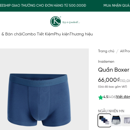
HIP GIAO THƯỜNG CHO ĐƠN HÀNG TỪ 500.000Đ
MUA NHẬN QUÀ
 & Bàn chải
Combo Tiết Kiệm
Phụ kiện
Thương hiệu
Trang chủ
All Pr
Insidemen
Quần Boxer
66,000₫
110,
(Giá đã bao gồm VAT)
Viết đán
4.5
(406)
NGẪU NHIÊN MN