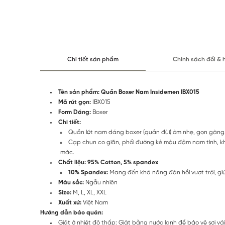
Chi tiết sản phẩm
Chính sách đổi & 
Tên sản phẩm:
Quần Boxer Nam Insidemen IBX015
Mã rút gọn:
IBX015
Form Dáng:
Boxer
Chi tiết:
Quần lót nam dáng boxer (quần đùi) ôm nhẹ, gọn gàng. T
Cạp chun co giãn, phối đường kẻ màu đậm nam tính, kh
mặc.
Chất liệu: 95% Cotton, 5% spandex
10% Spandex:
Mang đến khả năng đàn hồi vượt trội, giú
Màu sắc:
Ngẫu nhiên
Size:
M, L, XL, XXL
Xuất xứ:
Việt Nam
Hướng dẫn bảo quản:
Giặt ở nhiệt độ thấp: Giặt bằng nước lạnh để bảo vệ sợi vải