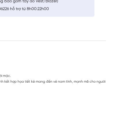
ng bao gồm tay áo Vest/Blazer)
6226 hỗ trợ từ 8h00:22h00
ời mặc.
nh kết hợp họa tiết kẻ mang đến vẻ nam tính, mạnh mẽ cho người