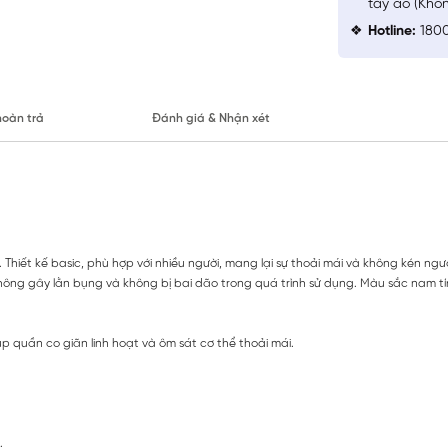
tay áo (Khô
Hotline:
1800
hoàn trả
Đánh giá & Nhận xét
hiết kế basic, phù hợp với nhiều người, mang lại sự thoải mái và không kén ngư
ông gây lằn bụng và không bị bai dão trong quá trình sử dụng. Màu sắc nam tí
p quần co giãn linh hoạt và ôm sát cơ thể thoải mái.
.