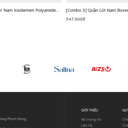
r Nam Insidemen Polyamide
[Combo 3] Quần Lót Nam Boxe
P01
Insidemen IBX002EXP03
347.000
đ
GIỚI THIỆU
QU
 Đường Phạm Hùng,
Về chúng tôi
Chí
Liên hệ
Chí