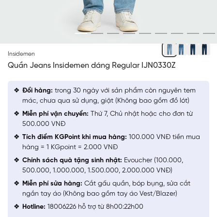
XANH CHÀM SÁNG
Insidemen
Quần Jeans Insidemen dáng Regular IJN0330Z
Đổi hàng:
trong 30 ngày với sản phẩm còn nguyên tem
mác, chưa qua sử dụng, giặt (Không bao gồm đồ lót)
Miễn phí vận chuyển:
Thứ 7, Chủ nhật hoặc cho đơn từ
500.000 VNĐ
Tích điểm KGPoint khi mua hàng:
100.000 VNĐ tiền mua
hàng = 1 KGpoint = 2.000 VNĐ
Chính sách quà tặng sinh nhật:
Evoucher (100.000,
500.000, 1.000.000, 1.500.000, 2.000.000 VNĐ)
Miễn phí sửa hàng:
Cắt gấu quần, bóp bụng, sửa cắt
ngắn tay áo (Không bao gồm tay áo Vest/Blazer)
Hotline:
18006226 hỗ trợ từ 8h00:22h00