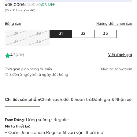
405,000₫
675,000₫
40% OFF
(Giá đã bao gồm VAT)
Bảng size
Hướng dẫn chọn size
29
30
31
32
33
34
35
Viết đánh giá
4.5
(406)
Thời gian giao hàng dự kiến
Mua tại showroom
Từ 3 đến 5 ngày kể từ ngày đặt hàng
Chi tiết sản phẩm
Chính sách đổi & hoàn trả
Đánh giá & Nhận xét
: Dáng suông/ Regular
Form Dáng
:
Mô tả thiết kế
- Quần Jeans phom Regular fit vừa vặn, thoải mái