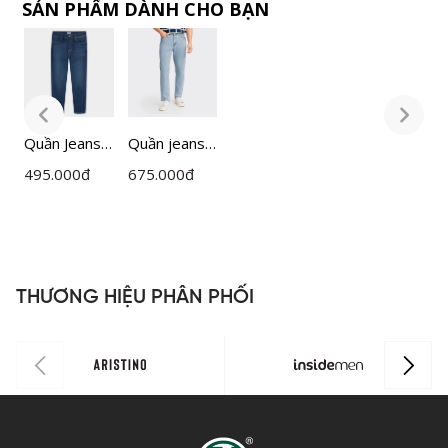
SẢN PHẨM DÀNH CHO BẠN
Quần Jeans
Quần jeans
Q
Nam
Nam
495.000
đ
675.000
đ
4
Lamode
Insidemen
L
Regular Fit
phom
R
LJN0010S
Cropped
L
IJN0430Z
THƯƠNG HIỆU PHÂN PHỐI