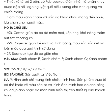
- Thiết kế túi xẻ 2 bên, có Fob pocket, điểm nhấn là phần khuy
được dập nổi logo nguyệt quế biểu tượng cho vinh quang và
chiến thắng.
- Gam màu xanh chàm với sắc độ khác nhau mang đến nhiều
lựa chọn cho người mặc.
:
MÔ TẢ CHẤT LIỆU
- 69% Cotton giúp áo có độ mềm mại, xốp nhẹ, khả năng thấm
hút tốt, thoáng khí.
- 29% Polyester giúp bề mặt vải trơn bóng, màu sắc sắc nét và
bền màu qua quá trình sử dụng
- 2% Spandex tạo độ co giãn nhẹ
: Xanh chàm B; Xanh chàm E; Xanh chàm G; Xanh chàm
MÀU SẮC
I
: 29/30/31/32/33/34/35
SIZE
: Sản xuất tại Việt Nam
NƠI SẢN XUẤT
: Hình ảnh chỉ mang tính chất minh họa. Sản phẩm thực tế
LƯU Ý
có thể khác về màu sắc so với hình ảnh minh họa do ánh sáng
khi chụp ảnh hoặc do màn hình hiển thị trên thiết bị của khách
hàng.