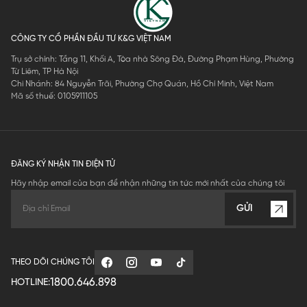
CÔNG TY CỔ PHẦN ĐẦU TƯ K&G VIỆT NAM
Trụ sở chính: Tầng 11, Khối A, Tòa nhà Sông Đà, Đường Phạm Hùng, Phường
Từ Liêm, TP Hà Nội
Chi Nhánh: 84 Nguyễn Trãi, Phường Chợ Quán, Hồ Chí Minh, Việt Nam
Mã số thuế: 0105911105
ĐĂNG KÝ NHẬN TIN ĐIỆN TỬ
Hãy nhập email của bạn để nhận những tin tức mới nhất của chúng tôi
GỬI
THEO DÕI CHÚNG TÔI
1800.646.898
HOTLINE: