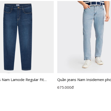
s Nam Lamode Regular Fit
Quần jeans Nam Insidemen ph
Cropped IJN0430Z
675.000
đ