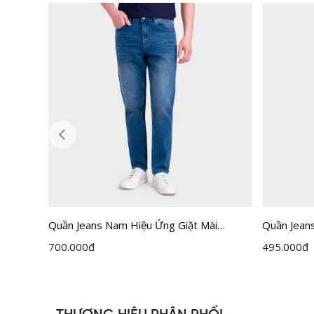
Quần Jeans Nam Hiệu Ứng Giặt Mài
Quần Jean
Insidemen IJN002M0H0
LJN0010S
700.000
đ
495.000
đ