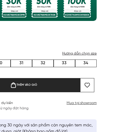
Hướng dẫn chọn size
0
31
32
33
34
THÊM VÀO GIỎ
 dự kiến
Mua tại showroom
 từ ngày đặt hàng
ong 30 ngày với sản phẩm còn nguyên tem mác,
 dụng, giặt (Không bao gồm đồ lót)