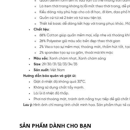
Quần denim form slim fit vừa vặn cơ thể nhưng vẫn đảm 
Là item thời trang không bị lỗi mốt theo thời trang, dễ 
Kiểu dáng này phù hợp cho cả đi học, đi làm, dạo phố h
Quần có túi xẻ 2 bên và túi sau tiện lợi.
Thiết kế basic dễ dàng kết hợp với trang phục khác. 
Chất liệu
:
68% Cotton giúp quần mềm mại, xốp nhẹ và thoáng khí
28% Polyester giữ màu sắc bền đẹp theo thời gian
2% Visco tạo sự mềm mại, thoáng mát, thấm hút tốt, t
2% spandex tạo sự co giãn, thoải mái khi mặc
Màu sắc
: Xanh chàm nhạt, Xanh chàm sáng
Size
: 29/30/31/32/33/34/35
Sản xuất:
Việt Nam
Hướng dẫn bảo quản và giặt ủi:
Giặt ở nhiệt độ không quá 30°C.
Không sử dụng chất tẩy mạnh.
Là/ủi ở nhiệt độ thấp.
Phơi nơi thoáng mát, tránh ánh nắng trực tiếp để giữ chất 
Lưu ý:
Hình ảnh chỉ mang tính chất minh họa. Sản phẩm thực tế có
SẢN PHẨM DÀNH CHO BẠN