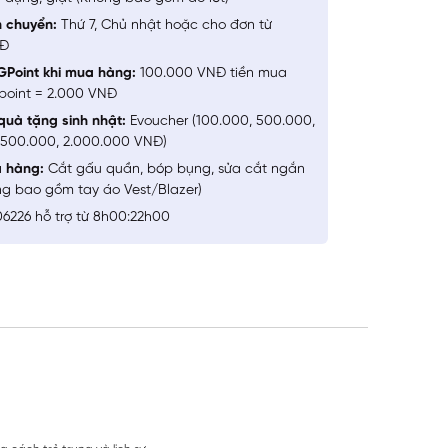
n chuyển:
Thứ 7, Chủ nhật hoặc cho đơn từ
NĐ
GPoint khi mua hàng:
100.000 VNĐ tiền mua
point = 2.000 VNĐ
quà tặng sinh nhật:
Evoucher (100.000, 500.000,
1.500.000, 2.000.000 VNĐ)
a hàng:
Cắt gấu quần, bóp bụng, sửa cắt ngắn
ng bao gồm tay áo Vest/Blazer)
6226 hỗ trợ từ 8h00:22h00