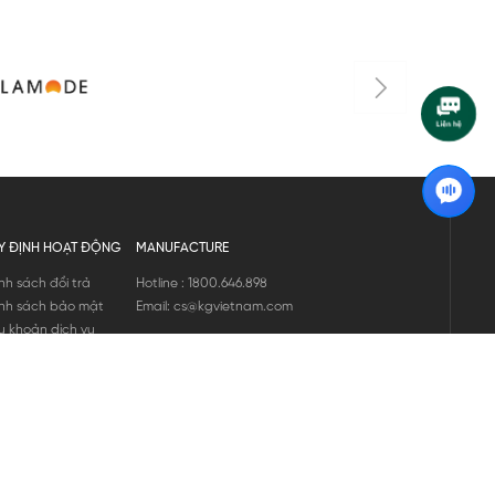
Y ĐỊNH HOẠT ĐỘNG
MANUFACTURE
nh sách đổi trả
Hotline : 1800.646.898
nh sách bảo mật
Email: cs@kgvietnam.com
u khoản dịch vụ
nh sách bảo hành
ng tin hàng hóa
ớng dẫn mua hàng
nh sách vận chuyển