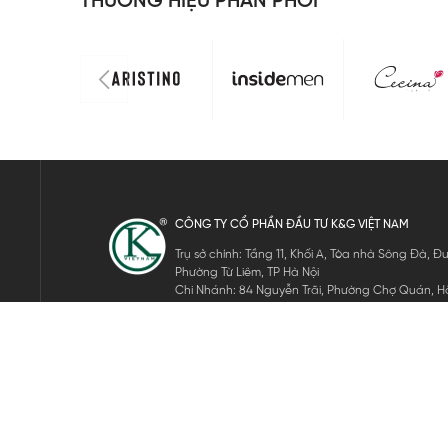
THƯƠNG HIỆU PHÂN PHỐI
CÔNG TY CỔ PHẦN ĐẦU TƯ K&G VIỆT NAM
Trụ sở chính: Tầng 11, Khối A, Tòa nhà Sông Đà,
Phường Từ Liêm, TP Hà Nội
Chi Nhánh: 84 Nguyễn Trãi, Phường Chợ Quán, Hồ
Mã số thuế: 0105911105
ĐĂNG KÝ NHẬN TIN ĐIỆN TỬ
Hãy nhập email của bạn để nhận những tin tức mới nhất của 