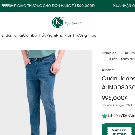
ESHIP GIAO THƯỜNG CHO ĐƠN HÀNG TỪ 500.000Đ
MUA NHẬN QUÀ
 & Bàn chải
Combo Tiết Kiệm
Phụ kiện
Thương hiệu
Trang chủ
All Pr
Quần Jeans Nam
Aristino
Quần Jeans 
AJN0080S
995,000₫
(Giá đã bao gồm VAT)
Viết đán
4.5
(406)