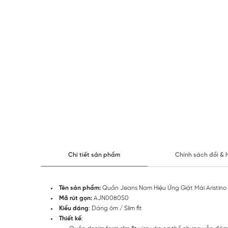
Chi tiết sản phẩm
Chính sách đổi & 
Tên sản phẩm:
Quần Jeans Nam Hiệu Ứng Giặt Mài Aristi
Mã rút gọn:
AJN0080S0
Kiểu dáng
: Dáng ôm / Slim fit
Thiết kế
: