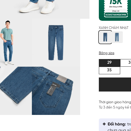
XANH CHÀM NHẠT
Bảng size
29
3
35
Thời gian giao hàng
Từ 3 đến 5 ngày kể
Đổi hàng:
tr
chưa qua sử