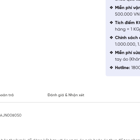
Miễn phí vậ
500.000 V
Tích điểm K
hàng = 1 KG
Chính sách 
1.000.000, 
Miễn phí sử
tay áo (Khô
Hotline:
1800
hoàn trả
Đánh giá & Nhận xét
no AJN0080S0