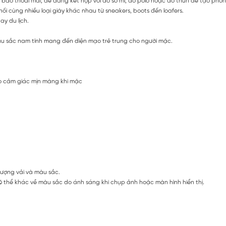
bảo thoải mái, dễ dàng kết hợp với áo sơ mi, áo polo hoặc áo thun để tạo phong
phối cùng nhiều loại giày khác nhau từ sneakers, boots đến loafers.
ay du lịch.
Màu sắc nam tính mang đến diện mạo trẻ trung cho người mặc.
ạo cảm giác mịn màng khi mặc
lượng vải và màu sắc.
 thể khác về màu sắc do ánh sáng khi chụp ảnh hoặc màn hình hiển thị.