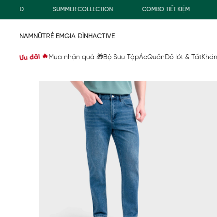
000Đ
SUMMER COLLECTION
COMBO TIẾT KIỆM
FRE
NAM
NỮ
TRẺ EM
GIA ĐÌNH
ACTIVE
Ưu đãi 🔥
Mua nhận quà 🎁
Bộ Sưu Tập
Áo
Quần
Đồ lót & Tất
Khăn