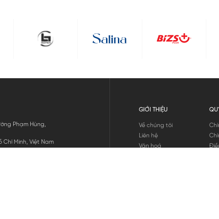
GIỚI THIỆU
QU
 Đường Phạm Hùng,
Về chúng tôi
Chí
Liên hệ
Chí
 Chí Minh, Việt Nam
Văn hoá
Điề
Tuyển dụng
Chí
Tin tức
Thô
Hư
Chí
THANH TOÁN
chúng tôi