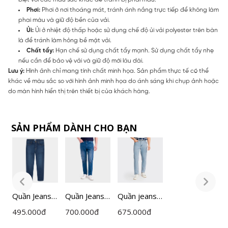
Phơi:
Phơi ở nơi thoáng mát, tránh ánh nắng trực tiếp để không làm
phai màu và giữ độ bền của vải.
Ủi:
Ủi ở nhiệt độ thấp hoặc sử dụng chế độ ủi vải polyester trên bàn
là để tránh làm hỏng bề mặt vải.
Chất tẩy:
Hạn chế sử dụng chất tẩy mạnh. Sử dụng chất tẩy nhẹ
nếu cần để bảo vệ vải và giữ độ mới lâu dài.
Lưu ý:
Hình ảnh chỉ mang tính chất minh họa. Sản phẩm thực tế có thể
khác về màu sắc so với hình ảnh minh họa do ánh sáng khi chụp ảnh hoặc
do màn hình hiển thị trên thiết bị của khách hàng.
SẢN PHẨM DÀNH CHO BẠN
Quần Jeans
Quần Jeans
Quần jeans
Q
Nam
Nam Hiệu
Nam
495.000
đ
700.000
đ
675.000
đ
4
Lamode
Ứng Giặt Mài
Insidemen
L