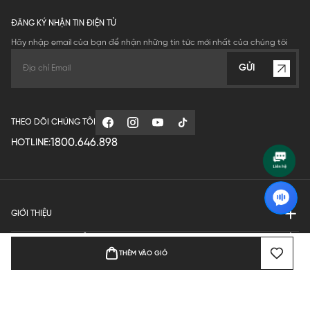
ĐĂNG KÝ NHẬN TIN ĐIỆN TỬ
Hãy nhập email của bạn để nhận những tin tức mới nhất của chúng tôi
GỬI
THEO DÕI CHÚNG TÔI
1800.646.898
HOTLINE:
GIỚI THIỆU
QUY ĐỊNH HOẠT ĐỘNG
THÊM VÀO GIỎ
MANUFACTURE
THANH TOÁN