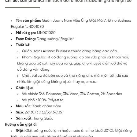
Chi tiết sản phẩm
Chính sách đổi & hoàn trả
Đánh giá & Nhận xét
Tên sản phẩm:
Quần Jeans Nam Hiệu Ứng Giặt Mài Aristino Business
Regular 1JN0010S0
Mã rút gọn:
1JN0010S0
Form Dáng:
Dáng suông/ Regular
Thiết kế:
Quần jeans Aristino Buisiness thuộc dòng hàng cao cấp.
Phom Regular Fit có dáng suông, độ ôm vừa phải và thoải mái,
không quá bó sát hay quá rộng, giúp che khuyết điểm cơ thể và
dễ dàng vận động.
Chất vải có độ bền cao và khả năng chịu mài mòn tốt, dù sau
nhiều lần giặt cũng không bị sờn hay bạc màu.
Chất liệu:
Vải chính: 36% Polyester, 31% Visco, 31% Cotton, 2% Spandex
Vải phối : 100% Polyester
Màu sắc:
Xanh chàm đậm
Size:
29/30/31/32/33/34/35
Sản xuất:
Trung Quốc
Hướng dẫn giặt ủi:
Giặt:
Giặt bằng nước lạnh hoặc nước ấm nhẹ (dưới 30°C). Giặt riêng
biệt với các màu sắc khác để tránh bị phai màu.