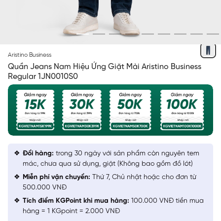
XANH CHÀM ĐẬM
Aristino Business
Quần Jeans Nam Hiệu Ứng Giặt Mài Aristino Business
Regular 1JN0010S0
Đổi hàng:
trong 30 ngày với sản phẩm còn nguyên tem
mác, chưa qua sử dụng, giặt (Không bao gồm đồ lót)
Miễn phí vận chuyển:
Thứ 7, Chủ nhật hoặc cho đơn từ
500.000 VNĐ
Tích điểm KGPoint khi mua hàng:
100.000 VNĐ tiền mua
hàng = 1 KGpoint = 2.000 VNĐ