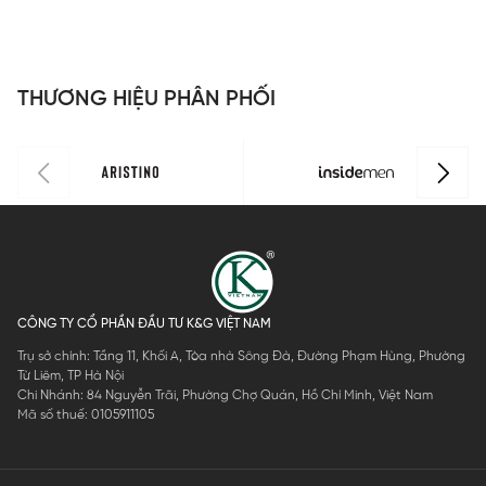
Regular Fit
Insidemen
phom
R
LJN0010S
IJN002M0H
Cropped
L
0
IJN0430Z
THƯƠNG HIỆU PHÂN PHỐI
CÔNG TY CỔ PHẦN ĐẦU TƯ K&G VIỆT NAM
Trụ sở chính: Tầng 11, Khối A, Tòa nhà Sông Đà, Đường Phạm Hùng, Phường
Từ Liêm, TP Hà Nội
Chi Nhánh: 84 Nguyễn Trãi, Phường Chợ Quán, Hồ Chí Minh, Việt Nam
Mã số thuế: 0105911105