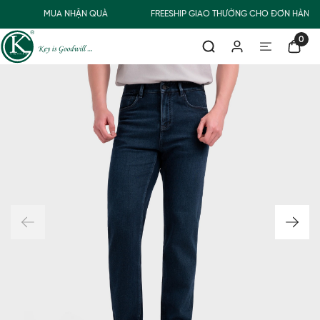
MUA NHẬN QUÀ
FREESHIP GIAO THƯỜNG CHO ĐƠN HÀNG T
0