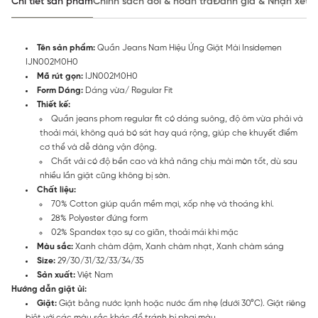
Chi tiết sản phẩm
Chính sách đổi & hoàn trả
Đánh giá & Nhận xét
Tên sản phẩm:
Quần Jeans Nam Hiệu Ứng Giặt Mài Insidemen
IJN002M0H0
Mã rút gọn:
IJN002M0H0
Form Dáng:
Dáng vừa/ Regular Fit
Thiết kế:
Quần jeans phom regular fit có dáng suông, độ ôm vừa phải và
thoải mái, không quá bó sát hay quá rộng, giúp che khuyết điểm
cơ thể và dễ dàng vận động.
Chất vải có độ bền cao và khả năng chịu mài mòn tốt, dù sau
nhiều lần giặt cũng không bị sờn.
Chất liệu:
70% Cotton giúp quần mềm mại, xốp nhẹ và thoáng khí.
28% Polyester đứng form
02% Spandex tạo sự co giãn, thoải mái khi mặc
Màu sắc:
Xanh chàm đậm, Xanh chàm nhạt, Xanh chàm sáng
Size:
29/30/31/32/33/34/35
Sản xuất:
Việt Nam
Hướng dẫn giặt ủi:
Giặt:
Giặt bằng nước lạnh hoặc nước ấm nhẹ (dưới 30°C). Giặt riêng
biệt với các màu sắc khác để tránh bị phai màu.