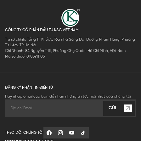
CÔNG TY CỔ PHẦN ĐẦU TƯ K&G VIỆT NAM
Trụ sở chính: Tầng 11, Khối A, Tòa nhà Sông Đà, Đường Phạm Hùng, Phường
Từ Liêm, TP Hà Nội
Chi Nhánh: 84 Nguyễn Trãi, Phường Chợ Quán, Hồ Chí Minh, Việt Nam
Mã số thuế: 0105911105
ĐĂNG KÝ NHẬN TIN ĐIỆN TỬ
Hãy nhập email của bạn để nhận những tin tức mới nhất của chúng tôi
GỬI
THEO DÕI CHÚNG TÔI