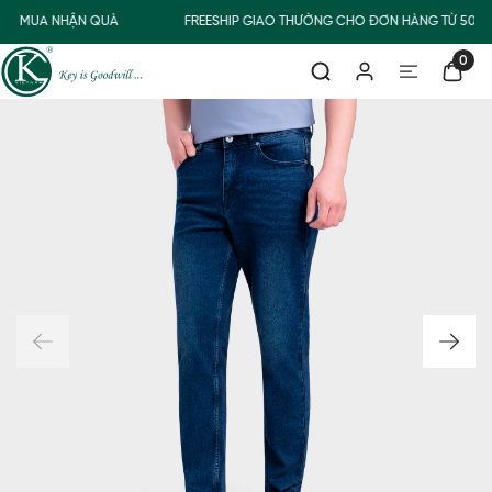
MUA NHẬN QUÀ
FREESHIP GIAO THƯỜNG CHO ĐƠN HÀNG TỪ 500.
0