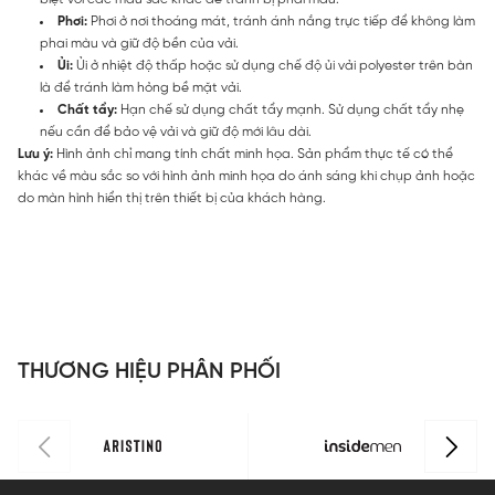
Phơi:
Phơi ở nơi thoáng mát, tránh ánh nắng trực tiếp để không làm
phai màu và giữ độ bền của vải.
Ủi:
Ủi ở nhiệt độ thấp hoặc sử dụng chế độ ủi vải polyester trên bàn
là để tránh làm hỏng bề mặt vải.
Chất tẩy:
Hạn chế sử dụng chất tẩy mạnh. Sử dụng chất tẩy nhẹ
nếu cần để bảo vệ vải và giữ độ mới lâu dài.
Lưu ý:
Hình ảnh chỉ mang tính chất minh họa. Sản phẩm thực tế có thể
khác về màu sắc so với hình ảnh minh họa do ánh sáng khi chụp ảnh hoặc
do màn hình hiển thị trên thiết bị của khách hàng.
THƯƠNG HIỆU PHÂN PHỐI