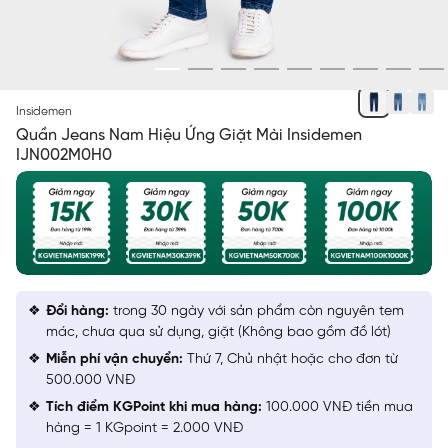
XANH CHÀM ĐẬM
Insidemen
Quần Jeans Nam Hiệu Ứng Giặt Mài Insidemen
IJN002M0H0
Đổi hàng:
trong 30 ngày với sản phẩm còn nguyên tem
mác, chưa qua sử dụng, giặt (Không bao gồm đồ lót)
Miễn phí vận chuyển:
Thứ 7, Chủ nhật hoặc cho đơn từ
500.000 VNĐ
Tích điểm KGPoint khi mua hàng:
100.000 VNĐ tiền mua
hàng = 1 KGpoint = 2.000 VNĐ