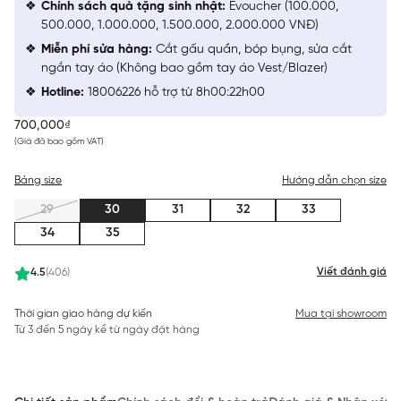
Chính sách quà tặng sinh nhật:
Evoucher (100.000,
500.000, 1.000.000, 1.500.000, 2.000.000 VNĐ)
Miễn phí sửa hàng:
Cắt gấu quần, bóp bụng, sửa cắt
ngắn tay áo (Không bao gồm tay áo Vest/Blazer)
Hotline:
18006226 hỗ trợ từ 8h00:22h00
700,000₫
(Giá đã bao gồm VAT)
Bảng size
Hướng dẫn chọn size
29
30
31
32
33
34
35
Viết đánh giá
4.5
(406)
Thời gian giao hàng dự kiến
Mua tại showroom
Từ 3 đến 5 ngày kể từ ngày đặt hàng