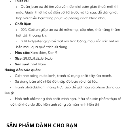
Thiết kế:
Quần jean có độ ôm vừa vặn, đem lại cảm giác thoải mái khi
mặc. Quần thiết kế cổ điển với túi trước và túi sau, dễ dàng kết
hợp với nhiều loại trang phục và phong cách khác nhau.
Chất liệu:
50% Cotton giúp áo có độ mềm mại, xốp nhẹ, khả năng thấm
hút tốt, thoáng khí.
50% Polyester giúp bề mặt vải trơn bóng, màu sắc sắc nét và
bền màu qua quá trình sử dụng.
Màu sắc:
Xám đậm, Đen 9
Size:
29,30,31,32,33,34,35
Sản xuất:
Việt Nam
Hướng dẫn bảo quản:
Giặt nhẹ bằng nước lạnh, tránh sử dụng chất tẩy rửa mạnh.
Sử dụng bàn ủi ở nhiệt độ thấp để bảo vệ chất liệu.
Tránh phơi dưới ánh nắng trực tiếp để giữ màu và phom dáng áo.
Lưu ý:
Hình ảnh chỉ mang tính chất minh họa. Màu sắc sản phẩm thực tế
có thể khác do điều kiện ánh sáng và màn hình hiển thị.
SẢN PHẨM DÀNH CHO BẠN