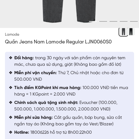
XÁM ĐẬM
Lamode
Quần Jeans Nam Lamode Regular LJN0060S0
Đổi hàng:
trong 30 ngày với sản phẩm còn nguyên tem
mác, chưa qua sử dụng, giặt (Không bao gồm đồ lót)
Miễn phí vận chuyển:
Thứ 7, Chủ nhật hoặc cho đơn từ
500.000 VNĐ
Tích điểm KGPoint khi mua hàng:
100.000 VNĐ tiền mua
hàng = 1 KGpoint = 2.000 VNĐ
Chính sách quà tặng sinh nhật:
Evoucher (100.000,
500.000, 1.000.000, 1.500.000, 2.000.000 VNĐ)
Miễn phí sửa hàng:
Cắt gấu quần, bóp bụng, sửa cắt
ngắn tay áo (Không bao gồm tay áo Vest/Blazer)
Hotline:
18006226 hỗ trợ từ 8h00:22h00