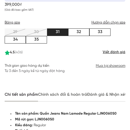
399,000₫
(Giá đã bao gồm VAT)
Bảng size
Hướng dẫn chọn size
29
30
31
32
33
34
35
Viết đánh giá
4.5
(406)
Thời gian giao hàng dự kiến
Mua tại showroom
Từ 3 đến 5 ngày kể từ ngày đặt hàng
Chi tiết sản phẩm
Chính sách đổi & hoàn trả
Đánh giá & Nhận xét
Tên sản phẩm: Quần Jeans Nam Lamode Regular LJN0060S0
Mã rút gọn:
LJN0060S0
Kiểu dáng:
Regular