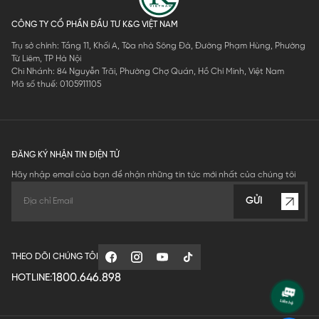
CÔNG TY CỔ PHẦN ĐẦU TƯ K&G VIỆT NAM
Trụ sở chính: Tầng 11, Khối A, Tòa nhà Sông Đà, Đường Phạm Hùng, Phường
Từ Liêm, TP Hà Nội
Chi Nhánh: 84 Nguyễn Trãi, Phường Chợ Quán, Hồ Chí Minh, Việt Nam
Mã số thuế: 0105911105
ĐĂNG KÝ NHẬN TIN ĐIỆN TỬ
Hãy nhập email của bạn để nhận những tin tức mới nhất của chúng tôi
GỬI
THEO DÕI CHÚNG TÔI
1800.646.898
HOTLINE: