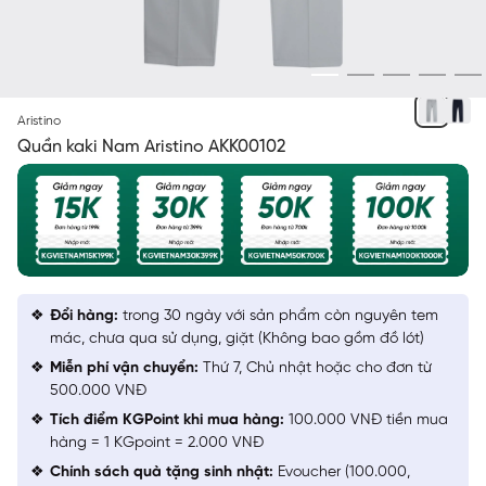
XÁM
Aristino
Quần kaki Nam Aristino AKK00102
Đổi hàng:
trong 30 ngày với sản phẩm còn nguyên tem
mác, chưa qua sử dụng, giặt (Không bao gồm đồ lót)
Miễn phí vận chuyển:
Thứ 7, Chủ nhật hoặc cho đơn từ
500.000 VNĐ
Tích điểm KGPoint khi mua hàng:
100.000 VNĐ tiền mua
hàng = 1 KGpoint = 2.000 VNĐ
Chính sách quà tặng sinh nhật:
Evoucher (100.000,