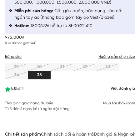
500.000, 1.000.000, 1.500.000, 2.000.000 VNĐ)
Miễn phí sửa hàng:
Cắt gấu quần, bóp bụng, sửa cắt
ngắn tay áo (Không bao gồm tay áo Vest/Blazer)
Hotline:
18006226 hỗ trợ từ 8h00:22h00
975,000₫
(Giá đã bao gồm VAT)
Bảng size
Hướng dẫn chọn size
29
30
31
32
33
34
35
Viết đánh giá
4.5
(406)
Thời gian giao hàng dự kiến
Mua tại showroom
Từ 3 đến 5 ngày kể từ ngày đặt hàng
Chi tiết sản phẩm
Chính sách đổi & hoàn trả
Đánh giá & Nhận xét