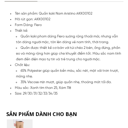
Tên sản phẩm: Quần kaki Nam Aristino AKK00102
Mã rút gọn: AKK00102
Form Dáng: Fiero
Thiết kế:
Quần kaki phom dáng Fiero suông rộng thoải mái, nhưng vẫn
tôn dáng người mặc, tôn lên dáng vẻ nam tính, thời trang.
Quần được thiết kế cơ bản với túi chéo 2 bên, ống đứng, phần
eo và mông rộng hơn giúp che khuyết điểm tốt. Màu sắc nam tính
đem đến diện mạo tự tin và trẻ trung cho người mặc.
Chất liệu:
65% Polyester giúp quần bền màu, sắc nét, mặt vải trơn trượt,
mỏng nhẹ.
35% Viscose mịn mượt, giúp quần nhẹ, thoáng mát tối đa.
Màu sắc: Xanh tím than 25, Xám 118
Size: 29/30/31/32/33/34/35
SẢN PHẨM DÀNH CHO BẠN