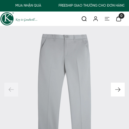
MUA NHẬN QUÀ
FREESHIP GIAO THƯỜNG CHO ĐƠN HÀNG TỪ
0