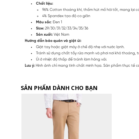
Chất liệu:
96% Cotton thoáng khí, thấm hút mồ hôi tốt, mang lại 
4% Spandex tạo độ co giãn
Màu sắc
: Đen 1
Size:
29/30/31/32/33/34/35/36
Sản xuất:
Việt Nam
Hướng dẫn bảo quản và giặt ủi:
Giặt tay hoặc giặt máy ở chế độ nhẹ với nước lạnh.
Tránh sử dụng chất tẩy rửa mạnh và phơi nơi khô thoáng, t
Ủi ở nhiệt độ thấp để tránh làm hỏng vải.
Lưu ý:
Hình ảnh chỉ mang tính chất minh họa. Sản phẩm thực tế có
SẢN PHẨM DÀNH CHO BẠN