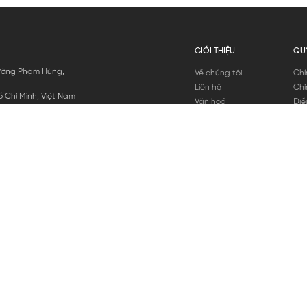
GIỚI THIỆU
QU
 Đường Phạm Hùng,
Về chúng tôi
Chí
Liên hệ
Chí
 Chí Minh, Việt Nam
Văn hoá
Điề
Tuyển dụng
Chí
Tin tức
Thô
Hư
Chí
THANH TOÁN
chúng tôi
GỬI
1800.646.898
HOTLINE: