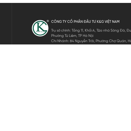
CÔNG TY CỔ PHẦN ĐẦU TƯ K&G VIỆT NAM
Trụ sở chính: Tầng 11, Khối A, Tòa nhà Sông Đà,
Phường Từ Liêm, TP Hà Nội
Chi Nhánh: 84 Nguyễn Trãi, Phường Chợ Quán, Hồ
Mã số thuế: 0105911105
ĐĂNG KÝ NHẬN TIN ĐIỆN TỬ
Hãy nhập email của bạn để nhận những tin tức mới nhất của 
THEO DÕI CHÚNG TÔI