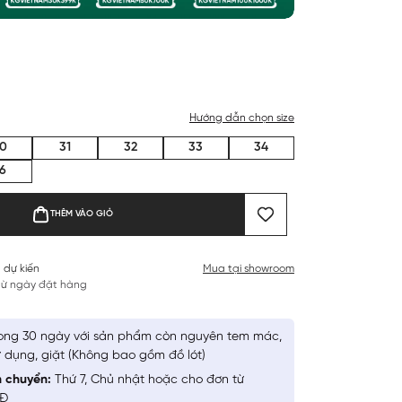
Hướng dẫn chọn size
0
31
32
33
34
6
THÊM VÀO GIỎ
 dự kiến
Mua tại showroom
 từ ngày đặt hàng
ong 30 ngày với sản phẩm còn nguyên tem mác,
 dụng, giặt (Không bao gồm đồ lót)
n chuyển:
Thứ 7, Chủ nhật hoặc cho đơn từ
NĐ