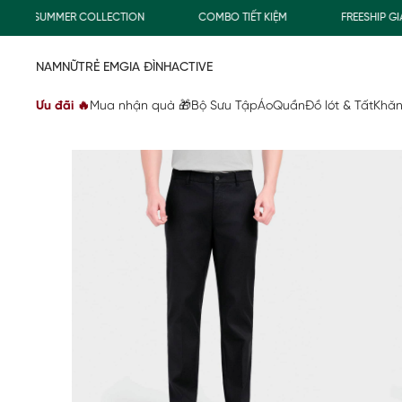
SUMMER COLLECTION
COMBO TIẾT KIỆM
FREESHIP GIAO
NAM
NỮ
TRẺ EM
GIA ĐÌNH
ACTIVE
Ưu đãi 🔥
Mua nhận quà 🎁
Bộ Sưu Tập
Áo
Quần
Đồ lót & Tất
Khăn