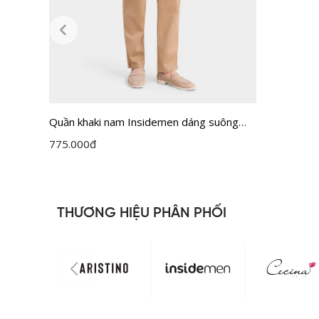
Quần khaki nam Insidemen dáng suông
Classic IKK006M0H0
775.000
đ
THƯƠNG HIỆU PHÂN PHỐI