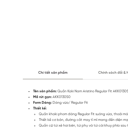
Chi tiết sản phẩm
Chính sách đổi & 
Tên sản phẩm:
Quần Kaki Nam Aristino Regular Fit AKK0130
Mã rút gọn:
AKK0130S0
Form Dáng:
Dáng vừa/ Regular Fit
Thiết kế:
Quần khaki phom dáng Regular Fit suông vừa, thoải má
Thiết kế cơ bản, đường cắt may tỉ mỉ mang đến diện mạo
Quần có túi xẻ hai bên, túi phụ và túi cài khuy phía sau ti