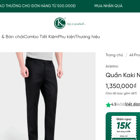
 THƯỜNG CHO ĐƠN HÀNG TỪ 500.000Đ
MUA NHẬN QUÀ
FRE
 & Bàn chải
Combo Tiết Kiệm
Phụ kiện
Thương hiệu
Trang chủ
All Pr
Aristino
Quần Kaki N
1,350,000₫
(Giá đã bao gồm VAT)
Viết đán
4.5
(406)