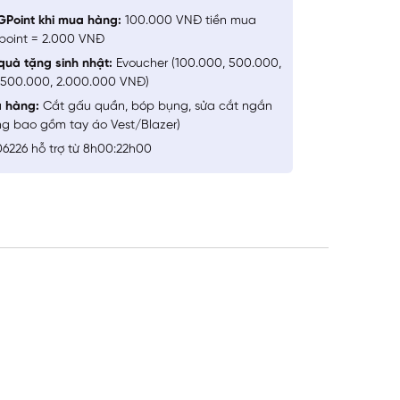
GPoint khi mua hàng:
100.000 VNĐ tiền mua
point = 2.000 VNĐ
quà tặng sinh nhật:
Evoucher (100.000, 500.000,
1.500.000, 2.000.000 VNĐ)
a hàng:
Cắt gấu quần, bóp bụng, sửa cắt ngắn
ng bao gồm tay áo Vest/Blazer)
6226 hỗ trợ từ 8h00:22h00