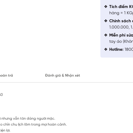
Tích điểm K
hàng = 1 KG
Chính sách 
1.000.000, 
Miễn phí sử
tay áo (Khô
Hotline:
1800
hoàn trả
Đánh giá & Nhận xét
S0
i nhưng vẫn tôn dáng người mặc.
 chỉn chu lịch lãm trong mọi hoàn cảnh.
ện lợi.