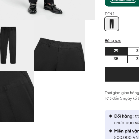
ĐEN 1
Bảng size
29
3
35
3
Thời gian giao hàng
Từ 3 đến 5 ngày kể
Đổi hàng:
tr
chưa qua sử
Miễn phí vậ
500.000 V