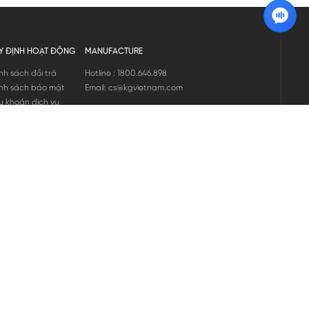
Y ĐỊNH HOẠT ĐỘNG
MANUFACTURE
nh sách đổi trả
Hotline : 1800.646.898
nh sách bảo mật
Email: cs@kgvietnam.com
u khoản dịch vụ
nh sách bảo hành
ng tin hàng hóa
ớng dẫn mua hàng
nh sách vận chuyển