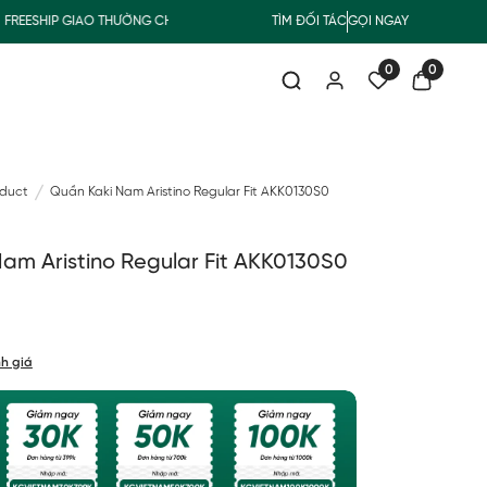
ESHIP GIAO THƯỜNG CHO ĐƠN HÀNG TỪ 500.000Đ
TÌM ĐỐI TÁC
GỌI NGAY
SUMMER COLLEC
0
0
oduct
Quần Kaki Nam Aristino Regular Fit AKK0130S0
am Aristino Regular Fit AKK0130S0
h giá