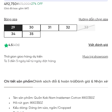
492,750₫
675,000₫
27% OFF
(Giá đã bao gồm VAT)
Bảng size
Hướng dẫn chọn size
29
30
31
32
33
34
35
Viết đánh giá
4.5
(406)
Thời gian giao hàng dự kiến
Mua tại showroom
Từ 3 đến 5 ngày kể từ ngày đặt hàng
Chi tiết sản phẩm
Chính sách đổi & hoàn trả
Đánh giá & Nhận xét
Tên sản phẩm: Quần Kaki Nam Insidemen Cotton IKK0350Z
Mã rút gọn: IKK0350Z
Kiểu dáng: Dáng ôm vừa, ngắn/Cropped