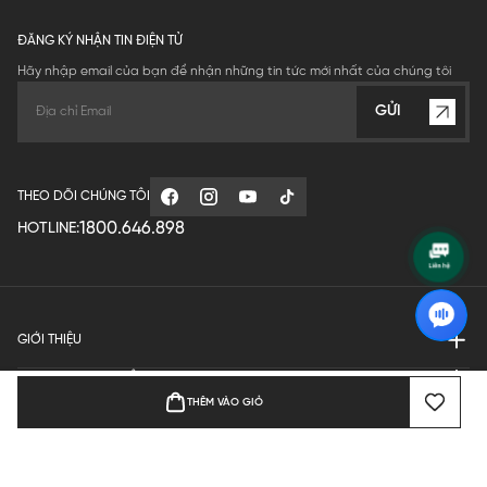
ĐĂNG KÝ NHẬN TIN ĐIỆN TỬ
Hãy nhập email của bạn để nhận những tin tức mới nhất của chúng tôi
GỬI
THEO DÕI CHÚNG TÔI
1800.646.898
HOTLINE:
GIỚI THIỆU
QUY ĐỊNH HOẠT ĐỘNG
THÊM VÀO GIỎ
MANUFACTURE
THANH TOÁN