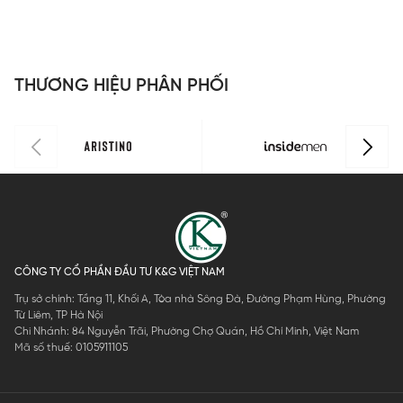
IKK01503
Cotton
dáng suông
I
Regular Fit
Classic
IKK0190Z
IKK006M0H
0
THƯƠNG HIỆU PHÂN PHỐI
CÔNG TY CỔ PHẦN ĐẦU TƯ K&G VIỆT NAM
Trụ sở chính: Tầng 11, Khối A, Tòa nhà Sông Đà, Đường Phạm Hùng, Phường
Từ Liêm, TP Hà Nội
Chi Nhánh: 84 Nguyễn Trãi, Phường Chợ Quán, Hồ Chí Minh, Việt Nam
Mã số thuế: 0105911105