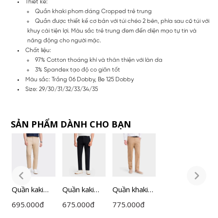
Thiết kế:
Quần khaki phom dáng Cropped trẻ trung
Quần được thiết kế cơ bản với túi chéo 2 bên, phía sau có túi với
khuy cài tiện lợi. Màu sắc trẻ trung đem đến diện mạo tự tin và
năng động cho người mặc.
Chất liệu:
97% Cotton thoáng khí và thân thiện với làn da
3% Spandex tạo độ co giãn tốt
Màu sắc: Trắng 06 Dobby, Be 125 Dobby
Size: 29/30/31/32/33/34/35
SẢN PHẨM DÀNH CHO BẠN
Quần kaki
Quần kaki
Quần khaki
Q
Nam
Nam
nam
695.000
đ
675.000
đ
775.000
đ
6
Insidemen
Insidemen
Insidemen
I