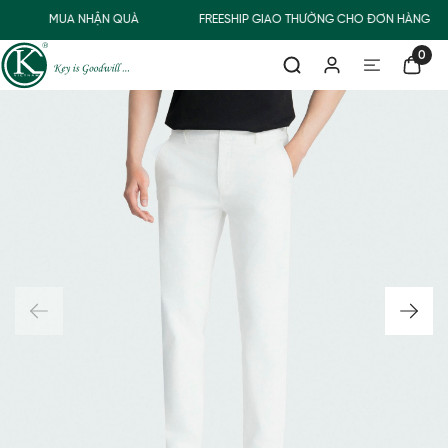
MUA NHẬN QUÀ
FREESHIP GIAO THƯỜNG CHO ĐƠN HÀNG TỪ
0