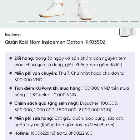
TRẮNG
Insidemen
Quần Kaki Nam Insidemen Cotton IKK0350Z
Đổi hàng:
trong 30 ngày với sản phẩm còn nguyên tem
mác, chưa qua sử dụng, giặt (Không bao gồm đồ lót)
Miễn phí vận chuyển:
Thứ 7, Chủ nhật hoặc cho đơn từ
500.000 VNĐ
Tích điểm KGPoint khi mua hàng:
100.000 VNĐ tiền mua
hàng = 1 KGpoint = 2.000 VNĐ
Chính sách quà tặng sinh nhật:
Evoucher (100.000,
500.000, 1.000.000, 1.500.000, 2.000.000 VNĐ)
Miễn phí sửa hàng:
Cắt gấu quần, bóp bụng, sửa cắt
ngắn tay áo (Không bao gồm tay áo Vest/Blazer)
Hotline:
18006226 hỗ trợ từ 8h00:22h00