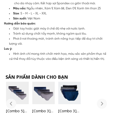
cho da nhạy cảm. Kết hợp sợi Spandex co giãn thoải mái.
Màu sắc:
Ngẫu nhiên, Xám 9, Xám 68, Đen 09, Xanh tím than 25
Size
: S - M - L - XL - XXL
Sản xuất:
Việt Nam
Hướng dẫn bảo quản:
Giặt tay hoặc giặt máy ở chế độ nhẹ với nước lạnh.
Tránh sử dụng chất tẩy mạnh, không ngâm quá lâu.
Phơi ở nơi thoáng mát, tránh ánh nắng trực tiếp để duy trì chất
lượng vải.
Lưu ý:
Hình ảnh chỉ mang tính chất minh họa, màu sắc sản phẩm thực tế
có thể thay đổi tùy thuộc vào điều kiện ánh sáng và thiết bị hiển thị.
SẢN PHẨM DÀNH CHO BẠN
[Combo 5]
[Combo 3]
[
[Combo 3]