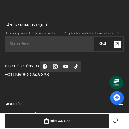
ĐĂNG KÝ NHẬN TIN ĐIỆN TỬ
Hãy nhập email của bạn để nhận những tin tức mới nhất của chúng tôi
GỬI
THEO DÕI CHÚNG TÔI
1800.646.898
HOTLINE:
GIỚI THIỆU
QUY ĐỊNH HOẠT ĐỘNG
THÊM VÀO GIỎ
MANUFACTURE