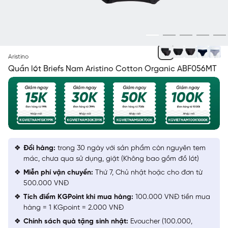
NGẪU NHIÊN
Aristino
Quần lót Briefs Nam Aristino Cotton Organic ABF056MT
Đổi hàng:
trong 30 ngày với sản phẩm còn nguyên tem
mác, chưa qua sử dụng, giặt (Không bao gồm đồ lót)
Miễn phí vận chuyển:
Thứ 7, Chủ nhật hoặc cho đơn từ
500.000 VNĐ
Tích điểm KGPoint khi mua hàng:
100.000 VNĐ tiền mua
hàng = 1 KGpoint = 2.000 VNĐ
Chính sách quà tặng sinh nhật:
Evoucher (100.000,