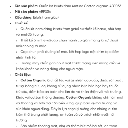
Tên sản phẩm:
Quần lót briefs Nam Aristino Cotton organic ABF056
Mã sản phẩm:
ABF056
Kiểu dáng:
Briefs (Tam giác)
Thiết kế:
Quần lót nam dáng briefs (tam giác) có thiết kế basic, phù hợp
với mọi đối tượng.
Thiết kế ôm nhẹ với cạp chun mảnh co giãn mang lại sự thoải
mái cho người mặc.
Cạp chun phối đường kẻ màu kết hợp logo dệt chìm tạo điểm
nhấn tinh tế.
Đường may chần gân nổi ở mặt trước mang đến mang đến vẻ
khỏe khoắn và năng động cho người mặc.
Chất liệu:
Cotton Organic
là chất liệu vải tự nhiên cao cấp, được sản xuất
từ sợi bông hữu cơ, không sử dụng phân bón hóa học hay thuốc
trừ sâu, đảm bảo an toàn cho làn da và thân thiện với môi trường.
Khác với cotton thông thường,
Cotton Organic
không chỉ mềm mại
và thoáng khí hơn mà còn bền vững, giúp bảo vệ môi trường và
sức khỏe người dùng. Đây là lựa chọn lý tưởng cho những ai tìm
kiếm thời trang chất lượng, an toàn và có trách nhiệm với môi
trường
Sản phẩm thoáng mát, nhẹ và thấm hút mồ hôi tốt, an toàn