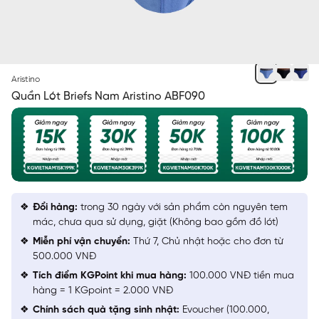
XANH BIỂN 66
Aristino
Quần Lót Briefs Nam Aristino ABF090
Đổi hàng:
trong 30 ngày với sản phẩm còn nguyên tem
mác, chưa qua sử dụng, giặt (Không bao gồm đồ lót)
Miễn phí vận chuyển:
Thứ 7, Chủ nhật hoặc cho đơn từ
500.000 VNĐ
Tích điểm KGPoint khi mua hàng:
100.000 VNĐ tiền mua
hàng = 1 KGpoint = 2.000 VNĐ
Chính sách quà tặng sinh nhật:
Evoucher (100.000,