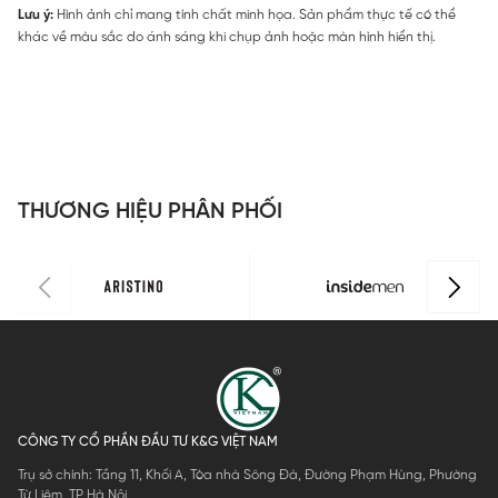
Lưu ý:
Hình ảnh chỉ mang tính chất minh họa. Sản phẩm thực tế có thể
khác về màu sắc do ánh sáng khi chụp ảnh hoặc màn hình hiển thị.
THƯƠNG HIỆU PHÂN PHỐI
CÔNG TY CỔ PHẦN ĐẦU TƯ K&G VIỆT NAM
Trụ sở chính: Tầng 11, Khối A, Tòa nhà Sông Đà, Đường Phạm Hùng, Phường
Từ Liêm, TP Hà Nội