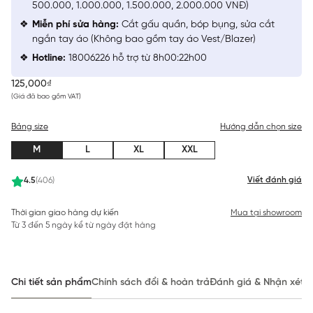
500.000, 1.000.000, 1.500.000, 2.000.000 VNĐ)
Miễn phí sửa hàng:
Cắt gấu quần, bóp bụng, sửa cắt
ngắn tay áo (Không bao gồm tay áo Vest/Blazer)
Hotline:
18006226 hỗ trợ từ 8h00:22h00
125,000₫
(Giá đã bao gồm VAT)
Bảng size
Hướng dẫn chọn size
M
L
XL
XXL
Viết đánh giá
4.5
(406)
Thời gian giao hàng dự kiến
Mua tại showroom
Từ 3 đến 5 ngày kể từ ngày đặt hàng
Chi tiết sản phẩm
Chính sách đổi & hoàn trả
Đánh giá & Nhận xét