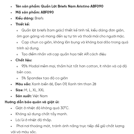
Tên sản phẩm: Quần Lót Briefs Nam Aristino ABF090
Mã sản phẩm: ABF090
Kiểu dáng:
Briefs
Thiết kế:
Quần lót briefs (tam giác) thiết kế tinh tế, kiểu dáng đơn giản,
ôm gọn gàng và mang đến sự tự tin và thoải mái cho người mặc.
Cạp chun co giãn, không lằn bụng và không bai dão trong quá
trình sử dụng.
Tạo điểm nhấn với cạp quần họa tiết AR cách điệu
Chất liệu:
95% Modal mềm mại, thấm hút tốt hơn cotton, ít nhăn và có độ
bền cao.
5% Spandex tạo độ co giãn
Màu sắc:
Xanh biển 66, Đen 09, Xanh tím than 28
Size:
M, L, XL, XXL
Sản xuất:
Việt Nam
Hướng dẫn bảo quản và giặt ủi:
Giặt ở nhiệt độ không quá 30°C.
Không sử dụng chất tẩy mạnh.
Là/ủi ở nhiệt độ thấp.
Phơi nơi thoáng mát, tránh ánh nắng trực tiếp để giữ chất lượng
vải và màu sắc.