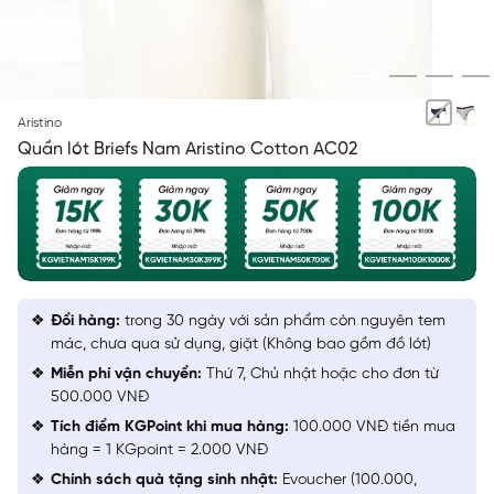
KHÔNG PHÂN BIỆT MÀU 1
Aristino
Quần lót Briefs Nam Aristino Cotton AC02
Đổi hàng:
trong 30 ngày với sản phẩm còn nguyên tem
mác, chưa qua sử dụng, giặt (Không bao gồm đồ lót)
Miễn phí vận chuyển:
Thứ 7, Chủ nhật hoặc cho đơn từ
500.000 VNĐ
Tích điểm KGPoint khi mua hàng:
100.000 VNĐ tiền mua
hàng = 1 KGpoint = 2.000 VNĐ
Chính sách quà tặng sinh nhật:
Evoucher (100.000,