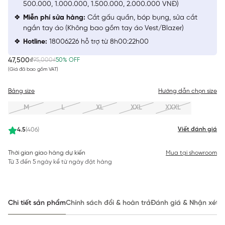
500.000, 1.000.000, 1.500.000, 2.000.000 VNĐ)
Miễn phí sửa hàng:
Cắt gấu quần, bóp bụng, sửa cắt
ngắn tay áo (Không bao gồm tay áo Vest/Blazer)
Hotline:
18006226 hỗ trợ từ 8h00:22h00
47,500₫
95,000₫
50% OFF
(Giá đã bao gồm VAT)
Bảng size
Hướng dẫn chọn size
M
L
XL
XXL
XXXL
Viết đánh giá
4.5
(406)
Thời gian giao hàng dự kiến
Mua tại showroom
Từ 3 đến 5 ngày kể từ ngày đặt hàng
Chi tiết sản phẩm
Chính sách đổi & hoàn trả
Đánh giá & Nhận xét