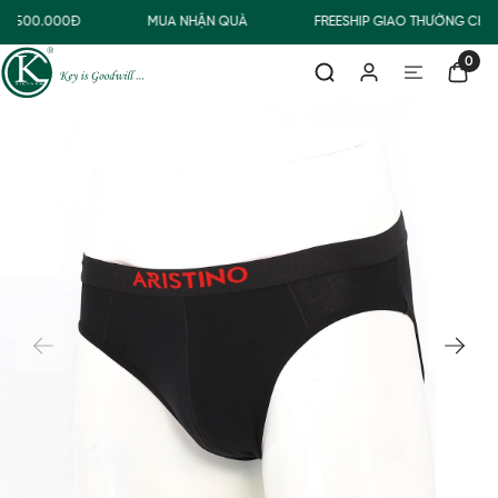
Ừ 500.000Đ
MUA NHẬN QUÀ
FREESHIP GIAO THƯỜNG CHO
0