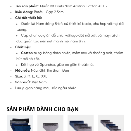
Tên sản phẩm:
Quần lót Briefs Nam Aristino Cotton AC02
Kiểu dáng:
Briefs - Cạp 2.5cm
Chi tiết thiết kế:
Quần lót Nam dáng Briefs có thiết kế basic, phù hợp với mọi đối
tượng.
Cạp chun co giãn dễ chịu, với logo dệt nổi bật và may rải chỉ
dọc quần tạo nên nét mạnh mẽ, nam tính.
Chất liệu:
Cotton
từ sợi bông thiên nhiên, mềm mại và thoáng mát, thấm
hút mồ hôi tốt.
Kết hợp với Spandex, giúp co giãn thoải mái.
Màu sắc:
Nâu, Ghi, Tím than, Đen
Size:
S, M, L, XL, XXL
Sản xuất:
Việt Nam
Lưu ý: giao hàng màu sắc ngẫu nhiên
SẢN PHẨM DÀNH CHO BẠN