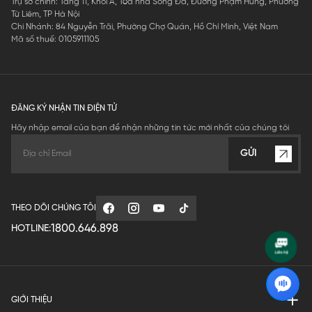
Trụ sở chính: Tầng 11, Khối A, Tòa nhà Sông Đà, Đường Phạm Hùng, Phường
Từ Liêm, TP Hà Nội
Chi Nhánh: 84 Nguyễn Trãi, Phường Chợ Quán, Hồ Chí Minh, Việt Nam
Mã số thuế: 0105911105
ĐĂNG KÝ NHẬN TIN ĐIỆN TỬ
Hãy nhập email của bạn để nhận những tin tức mới nhất của chúng tôi
GỬI
THEO DÕI CHÚNG TÔI
1800.646.898
HOTLINE:
GIỚI THIỆU