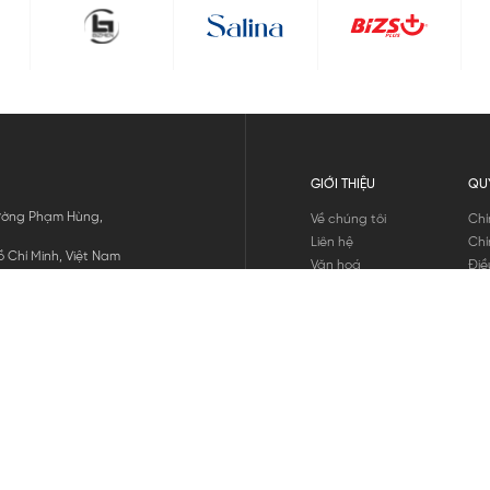
GIỚI THIỆU
QU
 Đường Phạm Hùng,
Về chúng tôi
Chí
Liên hệ
Chí
 Chí Minh, Việt Nam
Văn hoá
Điề
Tuyển dụng
Chí
Tin tức
Thô
Hư
Chí
THANH TOÁN
chúng tôi
GỬI