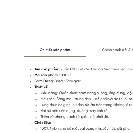
Chi tiết sản phẩm
Chính sách đổi & 
Tên sản phẩm:
Quần Lót Briefs Nữ Cecina Seamless Technic
Mã sản phẩm:
CBI022
Form Dáng:
Briefs/ Tam giác
Thiết kế:
Kiểu dáng: Quần short nam dáng suông, ống đứng, độ d
Màu sắc: Bảng màu trung tính – dễ phối với áo thun, sơ 
Lưng thun co giãn, có dây rút ẩn bên trong (không lộ ra 
Hai túi bên tiện dụng, đường may tinh tế.
Thiên về phong cách tối giản, dễ phối đồ.
Chất liệu:
100% Nylon cho bề mặt vải bóng mịn, sắc nét, giữ phom