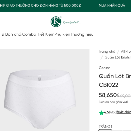
 GIAO THƯỜNG CHO ĐƠN HÀNG TỪ 500.000Đ
MUA NHẬN QUÀ
 & Bàn chải
Combo Tiết Kiệm
Phụ kiện
Thương hiệu
Trang chủ
All Pr
Quần Lót Briefs
Cecina
Quần Lót Br
CBI022
58,650₫
69,00
(Giá đã bao gồm VAT)
Viết đán
4.5
(406)
TRẮNG 1