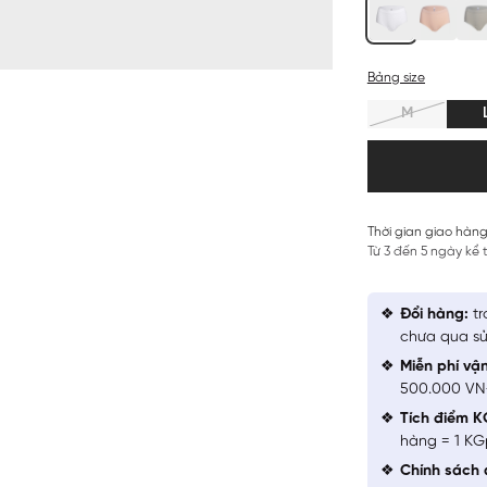
Bảng size
M
Thời gian giao hàng
Từ 3 đến 5 ngày kể
Đổi hàng:
tr
chưa qua sử
Miễn phí vậ
500.000 V
Tích điểm K
hàng = 1 KG
Chính sách 