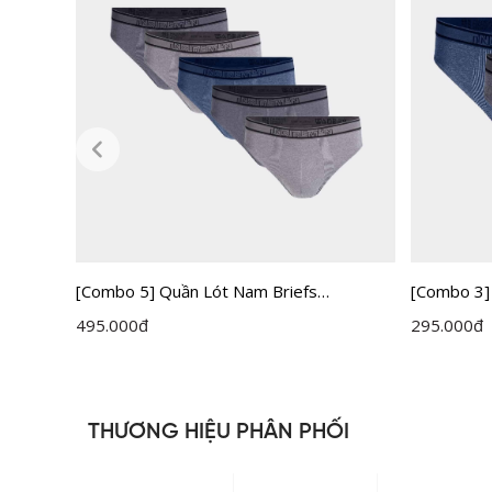
[Combo 5] Quần Lót Nam Briefs
[Combo 3]
Insidemen IBF005EXP05
Insidemen
495.000
đ
295.000
đ
THƯƠNG HIỆU PHÂN PHỐI