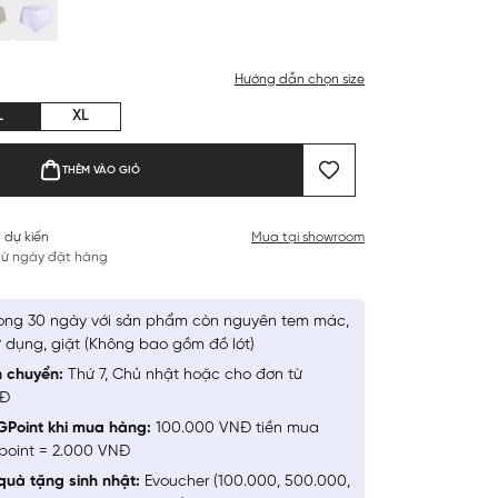
Hướng dẫn chọn size
L
XL
THÊM VÀO GIỎ
 dự kiến
Mua tại showroom
 từ ngày đặt hàng
ong 30 ngày với sản phẩm còn nguyên tem mác,
 dụng, giặt (Không bao gồm đồ lót)
n chuyển:
Thứ 7, Chủ nhật hoặc cho đơn từ
NĐ
GPoint khi mua hàng:
100.000 VNĐ tiền mua
point = 2.000 VNĐ
quà tặng sinh nhật:
Evoucher (100.000, 500.000,