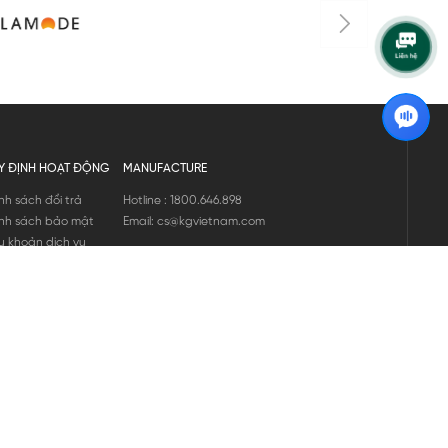
Y ĐỊNH HOẠT ĐỘNG
MANUFACTURE
nh sách đổi trả
Hotline : 1800.646.898
nh sách bảo mật
Email: cs@kgvietnam.com
u khoản dịch vụ
nh sách bảo hành
ng tin hàng hóa
ớng dẫn mua hàng
nh sách vận chuyển