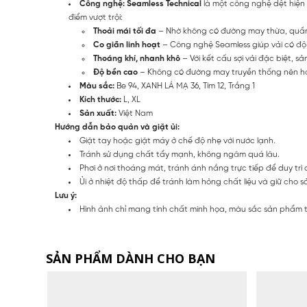
Công nghệ: Seamless Technical
là một công nghệ dệt hiện
điểm vượt trội:
Thoải mái tối đa
– Nhờ không có đường may thừa, quần 
Co giãn linh hoạt
– Công nghệ Seamless giúp vải có độ đ
Thoáng khí, nhanh khô
– Với kết cấu sợi vải đặc biệt, 
Độ bền cao
– Không có đường may truyền thống nên hạn 
Màu sắc:
Be 94, XANH LÁ MẠ 36, Tím 12, Trắng 1
Kích thước:
L, XL
Sản xuất:
Việt Nam
Hướng dẫn bảo quản và giặt ủi:
Giặt tay hoặc giặt máy ở chế độ nhẹ với nước lạnh.
Tránh sử dụng chất tẩy mạnh, không ngâm quá lâu.
Phơi ở nơi thoáng mát, tránh ánh nắng trực tiếp để duy trì 
Ủi ở nhiệt độ thấp để tránh làm hỏng chất liệu và giữ cho
Lưu ý:
Hình ảnh chỉ mang tính chất minh họa, màu sắc sản phẩm thự
SẢN PHẨM DÀNH CHO BẠN