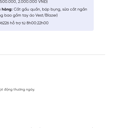
1.500.000, 2.000.000 VNĐ)
a hàng:
Cắt gấu quần, bóp bụng, sửa cắt ngắn
ng bao gồm tay áo Vest/Blazer)
6226 hỗ trợ từ 8h00:22h00
oạt động thường ngày.