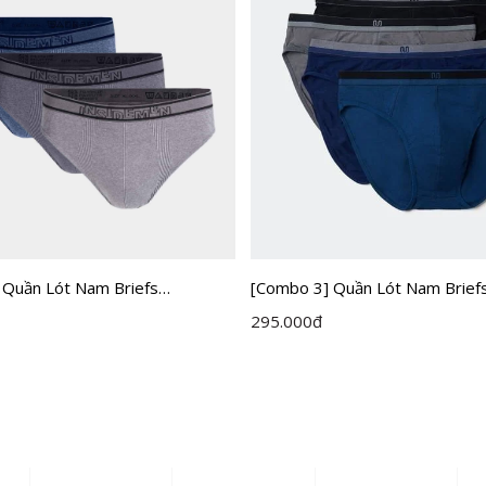
[Combo 3] Quần Lót Nam Brief
 Quần Lót Nam Briefs
Insidemen IBF001EXP03
 IBF005EXP03
295.000
đ