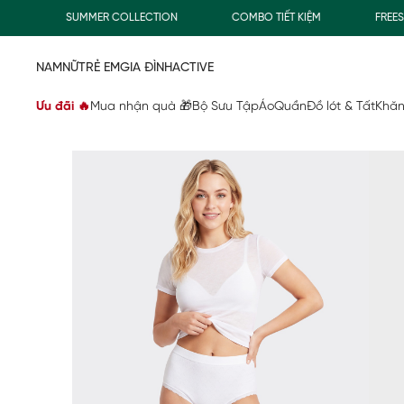
SUMMER COLLECTION
COMBO TIẾT KIỆM
FREESHIP
NAM
NỮ
TRẺ EM
GIA ĐÌNH
ACTIVE
Ưu đãi 🔥
Mua nhận quà 🎁
Bộ Sưu Tập
Áo
Quần
Đồ lót & Tất
Khăn