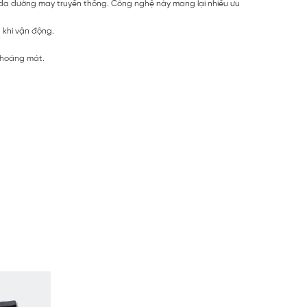
 đa đường may truyền thống. Công nghệ này mang lại nhiều ưu
 khi vận động.
 thoáng mát.