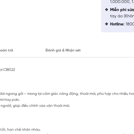
1.000.000, 
Miễn phí sử
tay áo (Khô
Hotline:
1800
hoàn trả
Đánh giá & Nhận xét
al CBI022
ài ngang gối – mang lại cảm giác năng động, thoải mái, phù hợp cho nhiều h
mi hay polo.
ngoài), giúp điều chỉnh vừa vặn thoải mái.
 tốt, hạn chế nhăn nhàu.