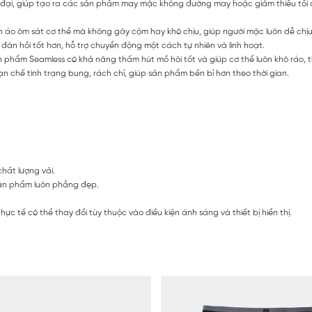
 đại, giúp tạo ra các sản phẩm may mặc không đường may hoặc giảm thiểu tối
áo ôm sát cơ thể mà không gây cộm hay khó chịu, giúp người mặc luôn dễ chịu
àn hồi tốt hơn, hỗ trợ chuyển động một cách tự nhiên và linh hoạt.
sản phẩm Seamless có khả năng thấm hút mồ hôi tốt và giúp cơ thể luôn khô ráo,
chế tình trạng bung, rách chỉ, giúp sản phẩm bền bỉ hơn theo thời gian.
chất lượng vải.
 sản phẩm luôn phẳng đẹp.
c tế có thể thay đổi tùy thuộc vào điều kiện ánh sáng và thiết bị hiển thị.