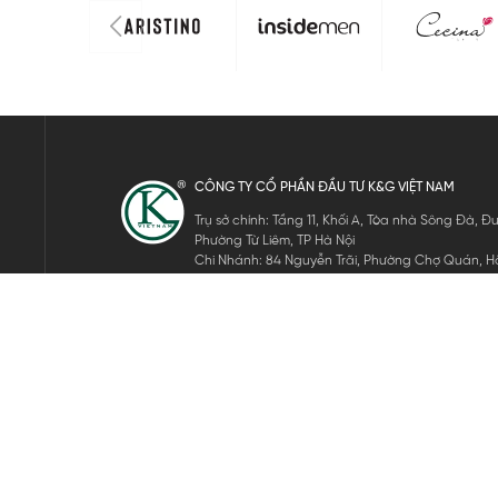
CÔNG TY CỔ PHẦN ĐẦU TƯ K&G VIỆT NAM
Trụ sở chính: Tầng 11, Khối A, Tòa nhà Sông Đà,
Phường Từ Liêm, TP Hà Nội
Chi Nhánh: 84 Nguyễn Trãi, Phường Chợ Quán, Hồ
Mã số thuế: 0105911105
ĐĂNG KÝ NHẬN TIN ĐIỆN TỬ
Hãy nhập email của bạn để nhận những tin tức mới nhất của 