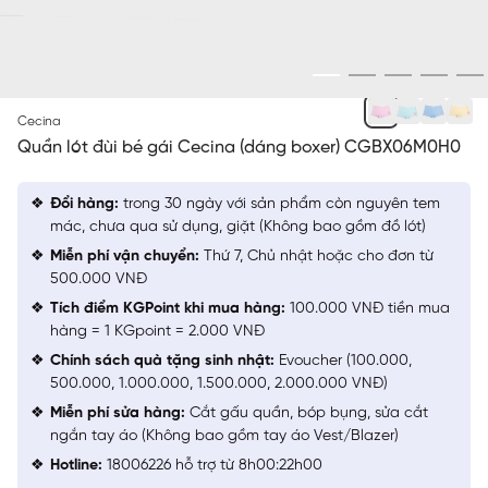
HỒNG 5
Cecina
Quần lót đùi bé gái Cecina (dáng boxer) CGBX06M0H0
Đổi hàng:
trong 30 ngày với sản phẩm còn nguyên tem
mác, chưa qua sử dụng, giặt (Không bao gồm đồ lót)
Miễn phí vận chuyển:
Thứ 7, Chủ nhật hoặc cho đơn từ
500.000 VNĐ
Tích điểm KGPoint khi mua hàng:
100.000 VNĐ tiền mua
hàng = 1 KGpoint = 2.000 VNĐ
Chính sách quà tặng sinh nhật:
Evoucher (100.000,
500.000, 1.000.000, 1.500.000, 2.000.000 VNĐ)
Miễn phí sửa hàng:
Cắt gấu quần, bóp bụng, sửa cắt
ngắn tay áo (Không bao gồm tay áo Vest/Blazer)
Hotline:
18006226 hỗ trợ từ 8h00:22h00