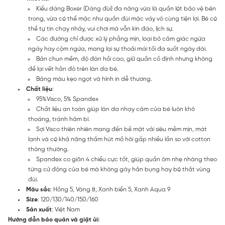
Kiểu dáng Boxer (Dáng đùi) đa năng vừa là quần lót bảo vệ bên
trong, vừa có thể mặc như quần đùi mặc váy vô cùng tiện lợi. Bé có
thể tự tin chạy nhảy, vui chơi mà vẫn kín đáo, lịch sự.
Các đường chỉ được xử lý phẳng mịn, loại bỏ cảm giác ngứa
ngáy hay cộm ngứa, mang lại sự thoải mái tối đa suốt ngày dài.
Bản chun mềm, độ đàn hồi cao, giữ quần cố định nhưng không
để lại vết hằn đỏ trên làn da bé.
Bảng màu kẹo ngọt và hình in dễ thương.
Chất liệu
:
95%Visco, 5% Spandex
Chất liệu an toàn giúp làn da nhạy cảm của bé luôn khô
thoáng, tránh hăm bí.
Sợi Visco thiên nhiên mang đến bề mặt vải siêu mềm mịn, mát
lạnh và có khả năng thấm hút mồ hôi gấp nhiều lần so với cotton
thông thường.
Spandex co giãn 4 chiều cực tốt, giúp quần ôm nhẹ nhàng theo
từng cử động của bé mà không gây hằn bụng hay bó thắt vùng
đùi.
Màu sắc
: Hồng 5, Vàng 8, Xanh biển 5, Xanh Aqua 9
Size
: 120/130/140/150/160
Sản xuất
: Việt Nam
Hướng dẫn bảo quản và giặt ủi: