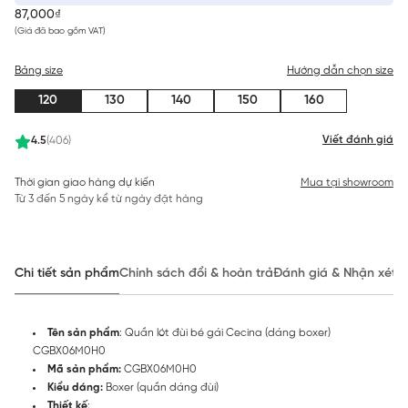
87,000₫
(Giá đã bao gồm VAT)
Bảng size
Hướng dẫn chọn size
120
130
140
150
160
Viết đánh giá
4.5
(406)
Thời gian giao hàng dự kiến
Mua tại showroom
Từ 3 đến 5 ngày kể từ ngày đặt hàng
Chi tiết sản phẩm
Chính sách đổi & hoàn trả
Đánh giá & Nhận xét
Tên sản phẩm
: Quần lót đùi bé gái Cecina (dáng boxer)
CGBX06M0H0
Mã sản phẩm:
CGBX06M0H0
Kiểu dáng:
Boxer (quần dáng đùi)
Thiết kế
: