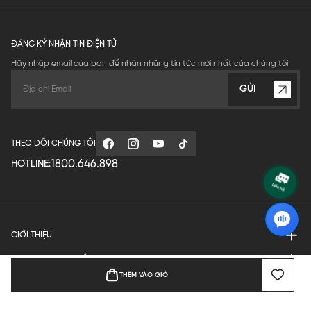
ĐĂNG KÝ NHẬN TIN ĐIỆN TỬ
Hãy nhập email của bạn để nhận những tin tức mới nhất của chúng tôi
GỬI
THEO DÕI CHÚNG TÔI
1800.646.898
HOTLINE:
GIỚI THIỆU
QUY ĐỊNH HOẠT ĐỘNG
THÊM VÀO GIỎ
MANUFACTURE