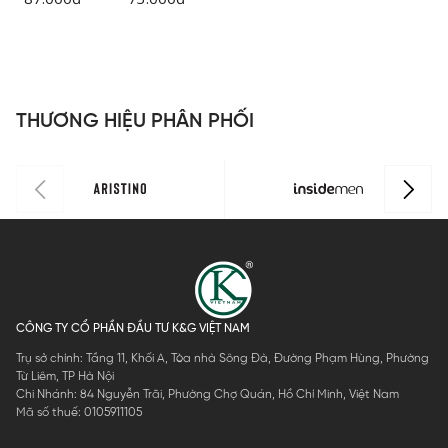
Cecina (dáng
Cecina (dáng
C
boxer)
bikini)
b
CGBX06M0
CGBI06M0H
C
H0
0
H
THƯƠNG HIỆU PHÂN PHỐI
CÔNG TY CỔ PHẦN ĐẦU TƯ K&G VIỆT NAM
Trụ sở chính: Tầng 11, Khối A, Tòa nhà Sông Đà, Đường Phạm Hùng, Phường
Từ Liêm, TP Hà Nội
Chi Nhánh: 84 Nguyễn Trãi, Phường Chợ Quán, Hồ Chí Minh, Việt Nam
Mã số thuế: 0105911105