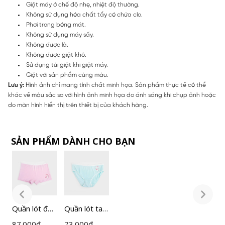
Giặt máy ở chế độ nhẹ, nhiệt độ thường.
Không sử dụng hóa chất tẩy có chứa clo.
Phơi trong bóng mát.
Không sử dụng máy sấy.
Không được là.
Không được giặt khô.
Sử dụng túi giặt khi giặt máy.
Giặt với sản phẩm cùng màu.
Lưu ý:
Hình ảnh chỉ mang tính chất minh họa. Sản phẩm thực tế có thể
khác về màu sắc so với hình ảnh minh họa do ánh sáng khi chụp ảnh hoặc
do màn hình hiển thị trên thiết bị của khách hàng.
SẢN PHẨM DÀNH CHO BẠN
Quần lót đùi
Quần lót tam
Q
bé gái
giác bé gái
b
87.000
đ
73.000
đ
8