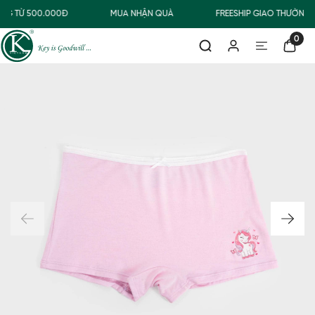
NG TỪ 500.000Đ
MUA NHẬN QUÀ
FREESHIP GIAO THƯỜNG 
0