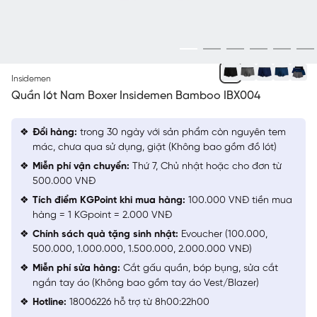
ĐEN 09
Insidemen
Quần lót Nam Boxer Insidemen Bamboo IBX004
Đổi hàng:
trong 30 ngày với sản phẩm còn nguyên tem
mác, chưa qua sử dụng, giặt (Không bao gồm đồ lót)
Miễn phí vận chuyển:
Thứ 7, Chủ nhật hoặc cho đơn từ
500.000 VNĐ
Tích điểm KGPoint khi mua hàng:
100.000 VNĐ tiền mua
hàng = 1 KGpoint = 2.000 VNĐ
Chính sách quà tặng sinh nhật:
Evoucher (100.000,
500.000, 1.000.000, 1.500.000, 2.000.000 VNĐ)
Miễn phí sửa hàng:
Cắt gấu quần, bóp bụng, sửa cắt
ngắn tay áo (Không bao gồm tay áo Vest/Blazer)
Hotline:
18006226 hỗ trợ từ 8h00:22h00