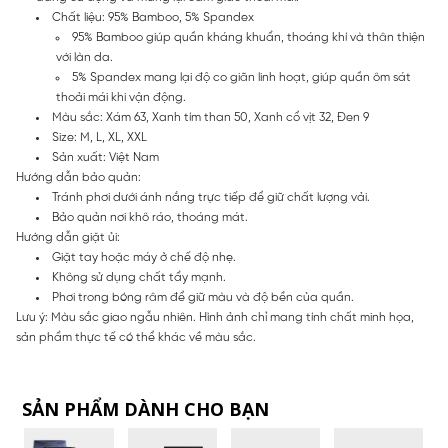
Chất liệu: 95% Bamboo, 5% Spandex
95% Bamboo giúp quần kháng khuẩn, thoáng khí và thân thiện
với làn da.
5% Spandex mang lại độ co giãn linh hoạt, giúp quần ôm sát
thoải mái khi vận động.
Màu sắc: Xám 63, Xanh tím than 50, Xanh cổ vịt 32, Đen 9
Size: M, L, XL, XXL
Sản xuất: Việt Nam
Hướng dẫn bảo quản:
Tránh phơi dưới ánh nắng trực tiếp để giữ chất lượng vải.
Bảo quản nơi khô ráo, thoáng mát.
Hướng dẫn giặt ủi:
Giặt tay hoặc máy ở chế độ nhẹ.
Không sử dụng chất tẩy mạnh.
Phơi trong bóng râm để giữ màu và độ bền của quần.
Lưu ý: Màu sắc giao ngẫu nhiên. Hình ảnh chỉ mang tính chất minh họa,
sản phẩm thực tế có thể khác về màu sắc.
SẢN PHẨM DÀNH CHO BẠN