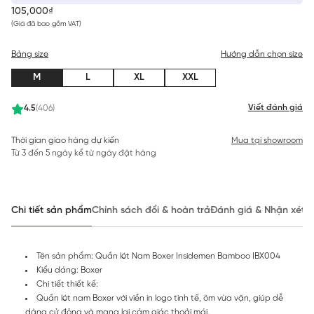
105,000₫
(Giá đã bao gồm VAT)
Bảng size
Hướng dẫn chọn size
M
L
XL
XXL
Viết đánh giá
4.5
(406)
Thời gian giao hàng dự kiến
Mua tại showroom
Từ 3 đến 5 ngày kể từ ngày đặt hàng
Chi tiết sản phẩm
Chính sách đổi & hoàn trả
Đánh giá & Nhận xét
Tên sản phẩm: Quần lót Nam Boxer Insidemen Bamboo IBX004
Kiểu dáng: Boxer
Chi tiết thiết kế:
Quần lót nam Boxer với viền in logo tinh tế, ôm vừa vặn, giúp dễ
dàng cử động và mang lại cảm giác thoải mái.