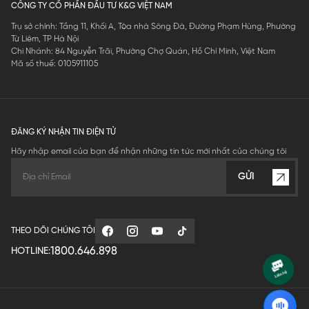
CÔNG TY CỔ PHẦN ĐẦU TƯ K&G VIỆT NAM
Trụ sở chính: Tầng 11, Khối A, Tòa nhà Sông Đà, Đường Phạm Hùng, Phường
Từ Liêm, TP Hà Nội
Chi Nhánh: 84 Nguyễn Trãi, Phường Chợ Quán, Hồ Chí Minh, Việt Nam
Mã số thuế: 0105911105
ĐĂNG KÝ NHẬN TIN ĐIỆN TỬ
Hãy nhập email của bạn để nhận những tin tức mới nhất của chúng tôi
GỬI
THEO DÕI CHÚNG TÔI
1800.646.898
HOTLINE: