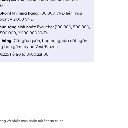
NĐ
GPoint khi mua hàng:
100.000 VNĐ tiền mua
point = 2.000 VNĐ
quà tặng sinh nhật:
Evoucher (100.000, 500.000,
1.500.000, 2.000.000 VNĐ)
a hàng:
Cắt gấu quần, bóp bụng, sửa cắt ngắn
ng bao gồm tay áo Vest/Blazer)
6226 hỗ trợ từ 8h00:22h00
gang và phần may chần nổi ở thân trước.