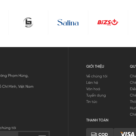
GIỚI THIỆU
QU
 Đường Phạm Hùng,
Về chúng tôi
Chí
Liên hệ
Chí
 Chí Minh, Việt Nam
Văn hoá
Điề
Tuyển dụng
Chí
Tin tức
Thô
Hư
Chí
THANH TOÁN
chúng tôi