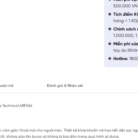
500.000 V
Tích điểm K
hàng = 1 KG
Chính sách 
1.000.000, 
Miễn phí sử
tay áo (Khô
Hotline:
1800
hoàn trả
Đánh giá & Nhận xét
ess Technical ABF064
n cảm giác thoải mái cho người mặc. Thiết kế khỏe khoắn với họa tiết dệt sọc n
ốt, không gây lằn bụng và không bị bai dão trong quá trình sử dụng.