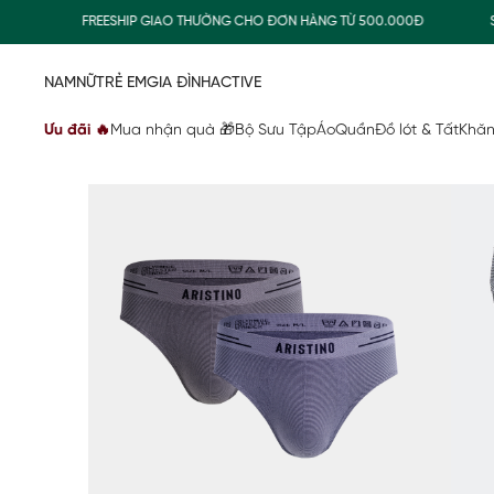
FREESHIP GIAO THƯỜNG CHO ĐƠN HÀNG TỪ 500.000Đ
SUM
NAM
NỮ
TRẺ EM
GIA ĐÌNH
ACTIVE
Ưu đãi 🔥
Mua nhận quà 🎁
Bộ Sưu Tập
Áo
Quần
Đồ lót & Tất
Khăn