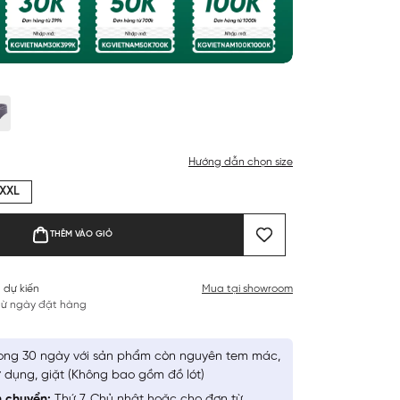
Hướng dẫn chọn size
XXL
THÊM VÀO GIỎ
 dự kiến
Mua tại showroom
 từ ngày đặt hàng
ong 30 ngày với sản phẩm còn nguyên tem mác,
 dụng, giặt (Không bao gồm đồ lót)
n chuyển:
Thứ 7, Chủ nhật hoặc cho đơn từ