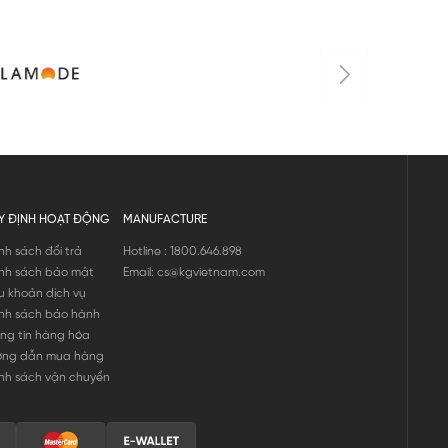
Y ĐỊNH HOẠT ĐỘNG
MANUFACTURE
nh sách đổi trả
Hotline : 1800.646.898
nh sách bảo mật
Email: cs@kgvietnam.com
u khoản dịch vụ
nh sách bảo hành
ng tin hàng hóa
ớng dẫn mua hàng
nh sách vận chuyển