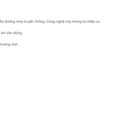
 đa đường may truyền thống. Công nghệ này mang lại nhiều ưu
 khi vận động.
 thoáng mát.