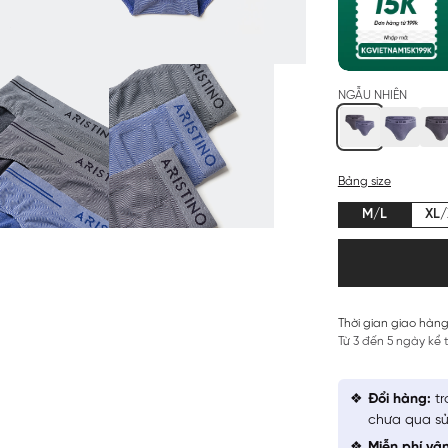
NGẪU NHIÊN
Bảng size
M/L
XL/
Thời gian giao hàng
Từ 3 đến 5 ngày kể
Đổi hàng:
tr
chưa qua sử
Miễn phí vậ