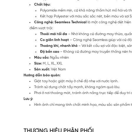
Chất liệu:
Polyamide mềm mịn, có khả năng thấm hút mồ hôi và th
Kết hợp Polyester với màu sắc sắc nét, bền màu và sợi 
Công nghệ: Seamless Technical
là một công nghệ dệt hiện
điểm vượt trội:
Thoải mái tối đa
– Nhờ không có đường may thừa, quần 
Co giãn linh hoạt
– Công nghệ Seamless giúp vải có độ đ
Thoáng khí, nhanh khô
– Với kết cấu sợi vải đặc biệt, 
Độ bền cao
– Không có đường may truyền thống nên hạn 
Màu sắc:
Ngẫu nhiên
Size:
M, L, XL, XXL
Sản xuất:
Việt Nam
Hướng dẫn bảo quản:
Giặt tay hoặc giặt máy ở chế độ nhẹ với nước lạnh.
Tránh sử dụng chất tẩy mạnh, không ngâm quá lâu.
Phơi ở nơi thoáng mát, tránh ánh nắng trực tiếp để duy trì 
Lưu ý:
Hình ảnh chỉ mang tính chất minh họa, màu sắc sản phẩm thự
THƯƠNG HIỆU PHÂN PHỐI