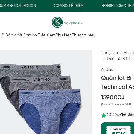
MER COLLECTION
COMBO TIẾT KIỆM
FREESHIP GIAO THƯỜN
 & Bàn chải
Combo Tiết Kiệm
Phụ kiện
Thương hiệu
Trang chủ
All Pr
Quần lót Briefs 
Aristino
Quần lót Br
Technical 
159,000₫
(Giá đã bao gồm VAT)
Viết đán
4.5
(406)