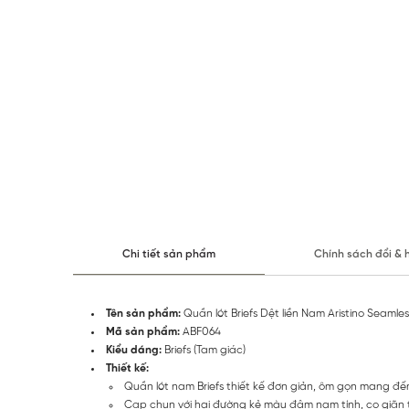
Chi tiết sản phẩm
Chính sách đổi & 
Tên sản phẩm:
Quần lót Briefs Dệt liền Nam Aristino Seaml
Mã sản phẩm:
ABF064
Kiểu dáng:
Briefs (Tam giác)
Thiết kế:
Quần lót nam Briefs thiết kế đơn giản, ôm gọn mang đế
Cạp chun với hai đường kẻ màu đậm nam tính, co giãn t