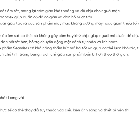
oát ẩm tốt, mang lại cảm giác khô thoáng và dễ chịu cho người mặc.
Spandex giúp quần có độ co giãn và đàn hồi vượt trội.
 đại, giúp tạo ra các sản phẩm may mặc không đường may hoặc giảm thiểu tối
áo ôm sát cơ thể mà không gây cộm hay khó chịu, giúp người mặc luôn dễ chịu
àn hồi tốt hơn, hỗ trợ chuyển động một cách tự nhiên và linh hoạt.
sản phẩm Seamless có khả năng thấm hút mồ hôi tốt và giúp cơ thể luôn khô ráo,
chế tình trạng bung, rách chỉ, giúp sản phẩm bền bỉ hơn theo thời gian.
chất lượng vải.
c tế có thể thay đổi tùy thuộc vào điều kiện ánh sáng và thiết bị hiển thị