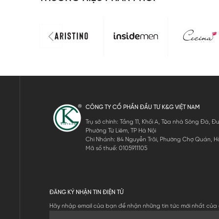
CÔNG TY CỔ PHẦN ĐẦU TƯ K&G VIỆT NAM
Trụ sở chính: Tầng 11, Khối A, Tòa nhà Sông Đà,
Phường Từ Liêm, TP Hà Nội
Chi Nhánh: 84 Nguyễn Trãi, Phường Chợ Quán, Hồ
Mã số thuế: 0105911105
ĐĂNG KÝ NHẬN TIN ĐIỆN TỬ
Hãy nhập email của bạn để nhận những tin tức mới nhất của 