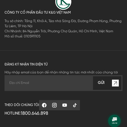
CÔNG TY CỔ PHẦN ĐẦU TƯ K&G VIỆT NAM
Trụ sở chính: Tầng 11, Khối A, Tòa nhà Sông Đà, Đường Phạm Hùng, Phường
Từ Liêm, TP Hà Nội
Chi Nhánh: 84 Nguyễn Trãi, Phường Chợ Quán, Hồ Chí Minh, Việt Nam
Mã số thuế: 0105911105
ĐĂNG KÝ NHẬN TIN ĐIỆN TỬ
Hãy nhập email của bạn để nhận những tin tức mới nhất của chúng tôi
GỬI
THEO DÕI CHÚNG TÔI
1800.646.898
HOTLINE: