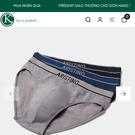
MUA NHẬN QUÀ
FREESHIP GIAO THƯỜNG CHO ĐƠN HÀNG TỪ 
0