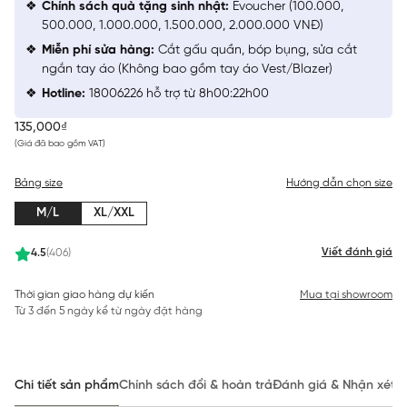
Chính sách quà tặng sinh nhật:
Evoucher (100.000,
500.000, 1.000.000, 1.500.000, 2.000.000 VNĐ)
Miễn phí sửa hàng:
Cắt gấu quần, bóp bụng, sửa cắt
ngắn tay áo (Không bao gồm tay áo Vest/Blazer)
Hotline:
18006226 hỗ trợ từ 8h00:22h00
135,000₫
(Giá đã bao gồm VAT)
Bảng size
Hướng dẫn chọn size
M/L
XL/XXL
Viết đánh giá
4.5
(406)
Thời gian giao hàng dự kiến
Mua tại showroom
Từ 3 đến 5 ngày kể từ ngày đặt hàng
Chi tiết sản phẩm
Chính sách đổi & hoàn trả
Đánh giá & Nhận xét