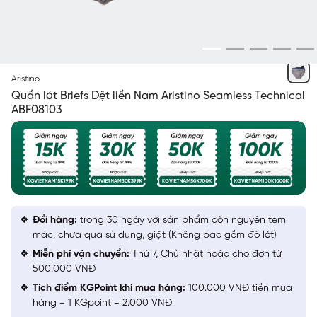
NGẪU NHIÊN
Aristino
Quần lót Briefs Dệt liền Nam Aristino Seamless Technical
ABF08103
Đổi hàng:
trong 30 ngày với sản phẩm còn nguyên tem
mác, chưa qua sử dụng, giặt (Không bao gồm đồ lót)
Miễn phí vận chuyển:
Thứ 7, Chủ nhật hoặc cho đơn từ
500.000 VNĐ
Tích điểm KGPoint khi mua hàng:
100.000 VNĐ tiền mua
hàng = 1 KGpoint = 2.000 VNĐ