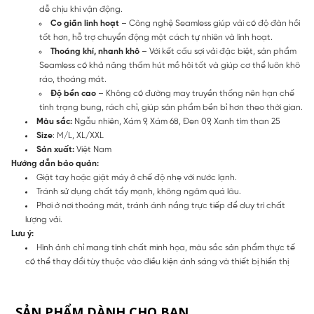
dễ chịu khi vận động.
Co giãn linh hoạt
– Công nghệ Seamless giúp vải có độ đàn hồi
tốt hơn, hỗ trợ chuyển động một cách tự nhiên và linh hoạt.
Thoáng khí, nhanh khô
– Với kết cấu sợi vải đặc biệt, sản phẩm
Seamless có khả năng thấm hút mồ hôi tốt và giúp cơ thể luôn khô
ráo, thoáng mát.
Độ bền cao
– Không có đường may truyền thống nên hạn chế
tình trạng bung, rách chỉ, giúp sản phẩm bền bỉ hơn theo thời gian.
Màu sắc:
Ngẫu nhiên, Xám 9, Xám 68, Đen 09, Xanh tím than 25
Size
: M/L, XL/XXL
Sản xuất:
Việt Nam
Hướng dẫn bảo quản:
Giặt tay hoặc giặt máy ở chế độ nhẹ với nước lạnh.
Tránh sử dụng chất tẩy mạnh, không ngâm quá lâu.
Phơi ở nơi thoáng mát, tránh ánh nắng trực tiếp để duy trì chất
lượng vải.
Lưu ý:
Hình ảnh chỉ mang tính chất minh họa, màu sắc sản phẩm thực tế
có thể thay đổi tùy thuộc vào điều kiện ánh sáng và thiết bị hiển thị
SẢN PHẨM DÀNH CHO BẠN