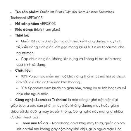
Tên sản phẩm:
Quần lót Briefs Dệt liền Nam Aristino Seamless
Technical ABF08103
Mã sản phẩm:
ABF08103
Kiểu dáng:
Briefs (Tam giác)
Thiết kế:
Quần lót nam Briefs (tam giác) thiết kế không đường may tinh
tế, kiểu dáng đơn giản, ôm gọn mang lại sự tự tin và thoải mái cho
người mặc.
Cạp chun co giãn, không lằn bụng và không bị bai dão trong
quá trình sử dụng.
Chất liệu:
90% Polyamide mềm mịn, có khả năng thấm hút mồ hôi và thoát
ẩm tốt, giữ cho cơ thể luôn khô thoáng.
10% Spandex đem lại độ co giãn nhẹ, mang lại sự linh hoạt và dễ
chịu cho người mặc.
Công nghệ: Seamless Technical
là một công nghệ dệt hiện đại,
giúp tạo ra các sản phẩm may mặc không đường may hoặc giảm
thiểu tối đa đường may truyền thống. Công nghệ này mang lại nhiều
ưu điểm vượt trội:
Thoải mái tối đa
– Nhờ không có đường may thừa, quần áo ôm
sát cơ thể mà không gây cộm hay khó chịu, giúp người mặc luôn