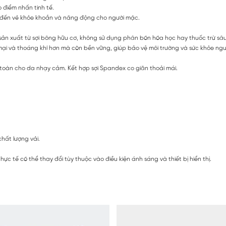
 điểm nhấn tinh tế.
đến vẻ khỏe khoắn và năng động cho người mặc.
c sản xuất từ sợi bông hữu cơ, không sử dụng phân bón hóa học hay thuốc trừ sâ
i và thoáng khí hơn mà còn bền vững, giúp bảo vệ môi trường và sức khỏe người
toàn cho da nhạy cảm. Kết hợp sợi Spandex co giãn thoải mái.
chất lượng vải.
c tế có thể thay đổi tùy thuộc vào điều kiện ánh sáng và thiết bị hiển thị.