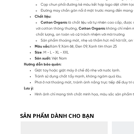
Cạp chun phối đường kẻ màu kết hợp logo dệt chìm tạo
Đường may chần gân nổi ở mặt trước mang đến mang 
Chất liệu:
Cotton Organic
là chất liệu vải tự nhiên cao cấp, đượ
với cotton thông thường,
Cotton Organic
không chỉ mềm mạ
chất lượng, an toàn và có trách nhiệm với môi trường
Sản phẩm thoáng mát, nhẹ và thấm hút mồ hôi tốt, an 
Màu sắc:
Xám 9, Xám 68, Đen 09, Xanh tím than 25
Size
: M - L - XL - XXL
Sản xuất:
Việt Nam
Hướng dẫn bảo quản:
Giặt tay hoặc giặt máy ở chế độ nhẹ với nước lạnh.
Tránh sử dụng chất tẩy mạnh, không ngâm quá lâu.
Phơi ở nơi thoáng mát, tránh ánh nắng trực tiếp để duy trì 
Lưu ý:
Hình ảnh chỉ mang tính chất minh họa, màu sắc sản phẩm thự
SẢN PHẨM DÀNH CHO BẠN