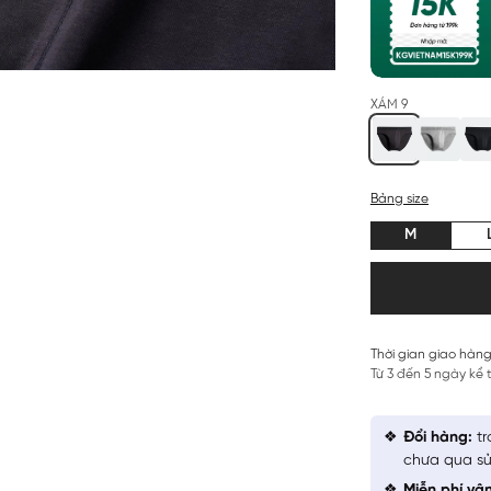
XÁM 9
Bảng size
M
Thời gian giao hàng
Từ 3 đến 5 ngày kể
Đổi hàng:
tr
chưa qua sử
Miễn phí vậ