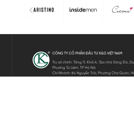
CÔNG TY CỔ PHẦN ĐẦU TƯ K&G VIỆT NAM
Trụ sở chính: Tầng 11, Khối A, Tòa nhà Sông Đà,
Phường Từ Liêm, TP Hà Nội
Chi Nhánh: 84 Nguyễn Trãi, Phường Chợ Quán, Hồ
Mã số thuế: 0105911105
ĐĂNG KÝ NHẬN TIN ĐIỆN TỬ
Hãy nhập email của bạn để nhận những tin tức mới nhất của 