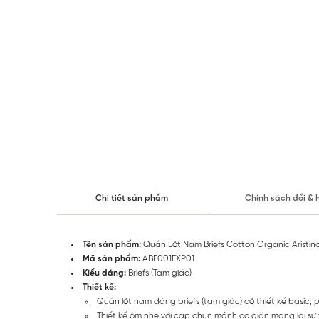
Chi tiết sản phẩm
Chính sách đổi & 
Tên sản phẩm:
Quần Lót Nam Briefs Cotton Organic Aristi
Mã sản phẩm:
ABF001EXP01
Kiểu dáng:
Briefs (Tam giác)
Thiết kế:
Quần lót nam dáng briefs (tam giác) có thiết kế basic, 
Thiết kế ôm nhẹ với cạp chun mảnh co giãn mang lại sự