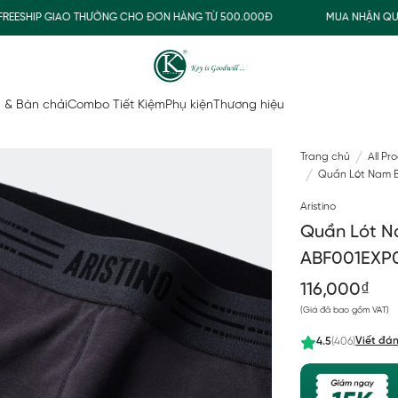
SHIP GIAO THƯỜNG CHO ĐƠN HÀNG TỪ 500.000Đ
MUA NHẬN QUÀ
 & Bàn chải
Combo Tiết Kiệm
Phụ kiện
Thương hiệu
Trang chủ
All Pr
Quần Lót Nam Br
Aristino
Quần Lót Na
ABF001EXP
116,000₫
(Giá đã bao gồm VAT)
Viết đán
4.5
(406)