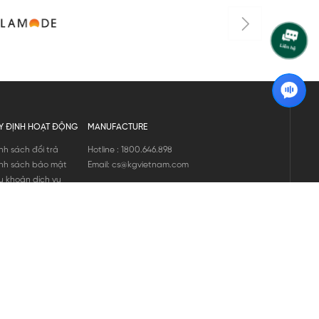
Y ĐỊNH HOẠT ĐỘNG
MANUFACTURE
nh sách đổi trả
Hotline : 1800.646.898
nh sách bảo mật
Email: cs@kgvietnam.com
u khoản dịch vụ
nh sách bảo hành
ng tin hàng hóa
ớng dẫn mua hàng
nh sách vận chuyển