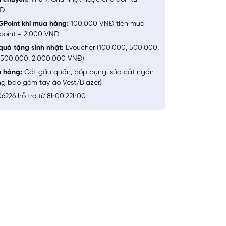
NĐ
GPoint khi mua hàng:
100.000 VNĐ tiền mua
point = 2.000 VNĐ
quà tặng sinh nhật:
Evoucher (100.000, 500.000,
1.500.000, 2.000.000 VNĐ)
a hàng:
Cắt gấu quần, bóp bụng, sửa cắt ngắn
ng bao gồm tay áo Vest/Blazer)
6226 hỗ trợ từ 8h00:22h00