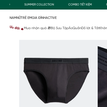
00Đ
SUMMER COLLECTION
COMBO TIẾT KIỆM
FREE
NAM
NỮ
TRẺ EM
GIA ĐÌNH
ACTIVE
Ưu đãi 🔥
Mua nhận quà 🎁
Bộ Sưu Tập
Áo
Quần
Đồ lót & Tất
Khăn