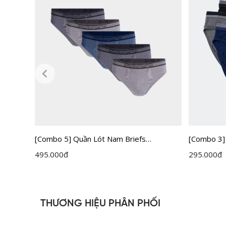
[Combo 5] Quần Lót Nam Briefs
[Combo 3]
Insidemen IBF005EXP05
Insidemen
495.000
đ
295.000
đ
THƯƠNG HIỆU PHÂN PHỐI