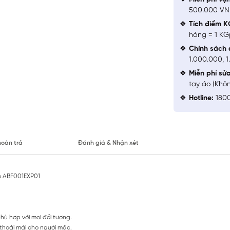
500.000 V
Tích điểm K
hàng = 1 KG
Chính sách 
1.000.000, 
Miễn phí sử
tay áo (Khô
Hotline:
1800
hoàn trả
Đánh giá & Nhận xét
no ABF001EXP01
phù hợp với mọi đối tượng.
 thoải mái cho người mặc.