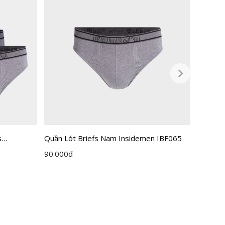
Quần Lót Briefs Nam Insidemen IBF065
[Combo 
s
Inside
90.000
đ
495.00