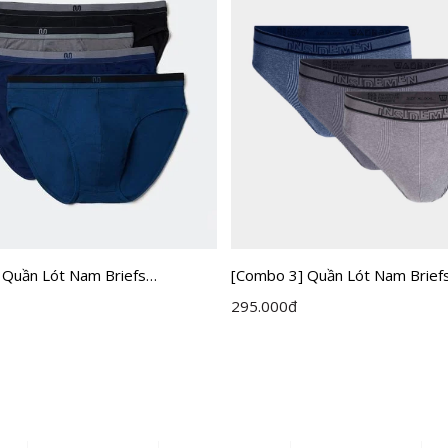
 Quần Lót Nam Briefs
[Combo 3] Quần Lót Nam Brief
 IBF001EXP03
Insidemen IBF005EXP03
295.000
đ