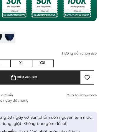
Hướng dẫn chọn size
L
XL
XXL
THÊM VÀO GIỎ
 dự kiến
Mua tại showroom
 từ ngày đặt hàng
ong 30 ngày với sản phẩm còn nguyên tem mác,
 dụng, giặt (Không bao gồm đồ lót)
n chuyển:
Thứ 7, Chủ nhật hoặc cho đơn từ