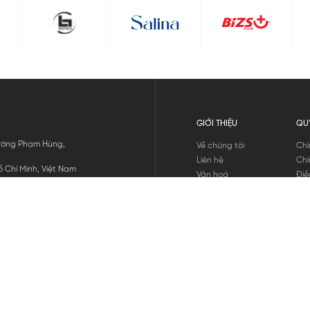
GIỚI THIỆU
QU
 Đường Phạm Hùng,
Về chúng tôi
Chí
Liên hệ
Chí
 Chí Minh, Việt Nam
Văn hoá
Điề
Tuyển dụng
Chí
Tin tức
Thô
Hư
Chí
THANH TOÁN
chúng tôi
GỬI