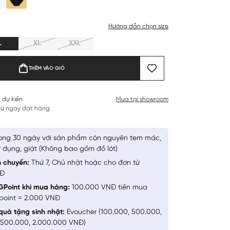
Hướng dẫn chọn size
L
XL
XXL
THÊM VÀO GIỎ
 dự kiến
Mua tại showroom
 từ ngày đặt hàng
ong 30 ngày với sản phẩm còn nguyên tem mác,
 dụng, giặt (Không bao gồm đồ lót)
n chuyển:
Thứ 7, Chủ nhật hoặc cho đơn từ
NĐ
GPoint khi mua hàng:
100.000 VNĐ tiền mua
point = 2.000 VNĐ
quà tặng sinh nhật:
Evoucher (100.000, 500.000,
1.500.000, 2.000.000 VNĐ)