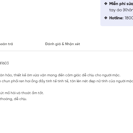
Miễn phí sử
tay áo (Khô
Hotline:
1800
hoàn trả
Đánh giá & Nhận xét
I1603
oàn hảo, thiết kế ôm vừa vặn mang đến cảm giác dễ chịu cho người mặc.
chun phối ren hai ổng đầy tinh tế tinh tế, tôn lên nét đẹp nữ tính của người mặc
hút mồ hôi và thoát ẩm tốt.
thoáng, dễ chịu.