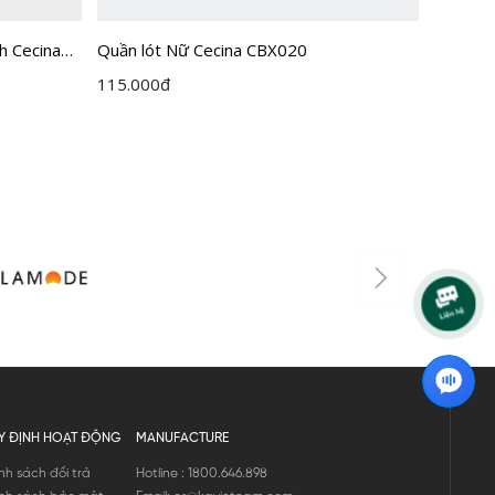
h Cecina
Quần lót Nữ Cecina CBX020
[COMBO 
CBI005
115.000
đ
255.00
Y ĐỊNH HOẠT ĐỘNG
MANUFACTURE
nh sách đổi trả
Hotline : 1800.646.898