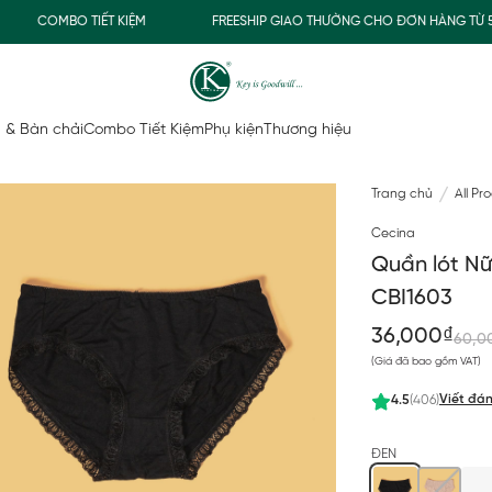
COMBO TIẾT KIỆM
FREESHIP GIAO THƯỜNG CHO ĐƠN HÀNG TỪ 500
 & Bàn chải
Combo Tiết Kiệm
Phụ kiện
Thương hiệu
Trang chủ
All Pr
Cecina
Quần lót N
CBI1603
36,000₫
60,0
(Giá đã bao gồm VAT)
Viết đán
4.5
(406)
ĐEN