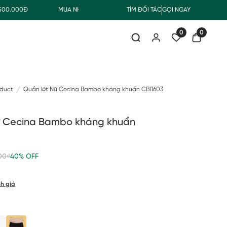
.000Đ
MUA NHẬN QUÀ
FREESHIP GIAO THƯỜNG CHO ĐƠN H
TÌM ĐỐI TÁC
GỌI NGAY
0
0
oduct
Quần lót Nữ Cecina Bambo kháng khuẩn CBI1603
ữ Cecina Bambo kháng khuẩn
00₫
40% OFF
h giá