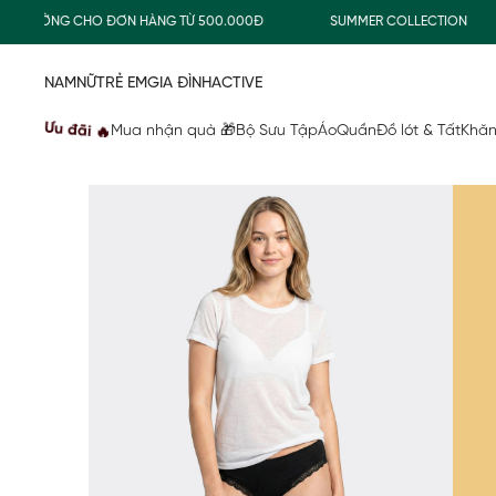
THƯỜNG CHO ĐƠN HÀNG TỪ 500.000Đ
SUMMER COLLECTION
NAM
NỮ
TRẺ EM
GIA ĐÌNH
ACTIVE
Ưu đãi 🔥
Mua nhận quà 🎁
Bộ Sưu Tập
Áo
Quần
Đồ lót & Tất
Khăn