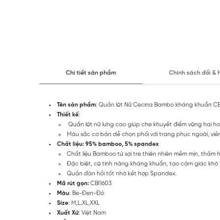
Chi tiết sản phẩm
Chính sách đổi & 
Tên sản phẩm
: Quần lót Nữ Cecina Bambo kháng khuẩn CB
Thiết kế
:
Quần lót nữ lưng cao giúp che khuyết điểm vòng hai h
Màu sắc cơ bản dễ chọn phối với trang phục ngoài, viền 
Chất liệu: 95% bamboo, 5% spandex
Chất liệu Bamboo từ sợi tre thiên nhiên mềm mịn, thấm 
Đặc biệt, có tính năng kháng khuẩn, tạo cảm giác khô 
Quần đàn hồi tốt nhờ kết hợp Spandex.
Mã rút gọn:
CBI1603
Màu
: Be-Đen-Đỏ
Size
: M,L,XL,XXL
Xuất Xứ
: Việt Nam