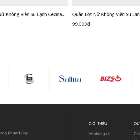
ữ Không Viền Su Lạnh Cecina
Quần Lót Nữ Không Viền Su Lạn
P01
CBI002EGP01
99.000
đ
GIỚI THIỆU
QU
 Đường Phạm Hùng,
Về chúng tôi
Chí