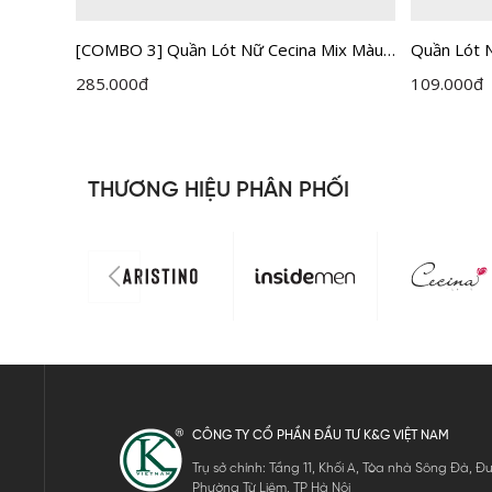
ix Màu
[COMBO 3] Quần Lót Nữ Cecina Mix Màu
Quần Lót N
Không Đường May CBI002EDP03
CBI003EG
285.000
đ
109.000
đ
THƯƠNG HIỆU PHÂN PHỐI
CÔNG TY CỔ PHẦN ĐẦU TƯ K&G VIỆT NAM
Trụ sở chính: Tầng 11, Khối A, Tòa nhà Sông Đà,
Phường Từ Liêm, TP Hà Nội