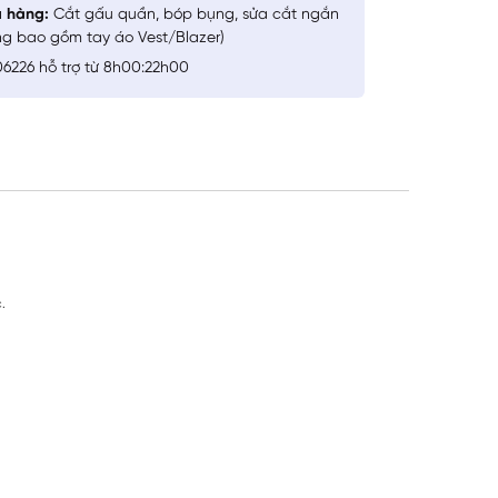
a hàng:
Cắt gấu quần, bóp bụng, sửa cắt ngắn
ng bao gồm tay áo Vest/Blazer)
6226 hỗ trợ từ 8h00:22h00
.