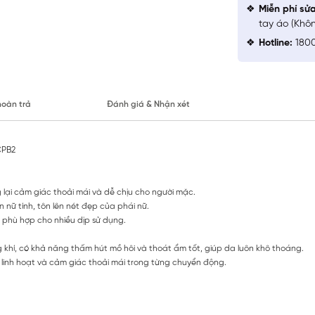
Miễn phí sử
tay áo (Khô
Hotline:
1800
hoàn trả
Đánh giá & Nhận xét
CPB2
 lại cảm giác thoải mái và dễ chịu cho người mặc.
n nữ tính, tôn lên nét đẹp của phái nữ.
 phù hợp cho nhiều dịp sử dụng.
g khí, có khả năng thấm hút mồ hôi và thoát ẩm tốt, giúp da luôn khô thoáng.
 linh hoạt và cảm giác thoải mái trong từng chuyển động.