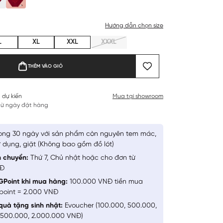
Hướng dẫn chọn size
L
XL
XXL
XXXL
THÊM VÀO GIỎ
 dự kiến
Mua tại showroom
 từ ngày đặt hàng
ong 30 ngày với sản phẩm còn nguyên tem mác,
 dụng, giặt (Không bao gồm đồ lót)
n chuyển:
Thứ 7, Chủ nhật hoặc cho đơn từ
NĐ
GPoint khi mua hàng:
100.000 VNĐ tiền mua
point = 2.000 VNĐ
quà tặng sinh nhật:
Evoucher (100.000, 500.000,
1.500.000, 2.000.000 VNĐ)