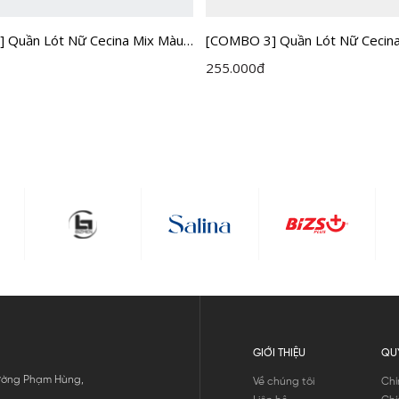
 Quần Lót Nữ Cecina Mix Màu
[COMBO 3] Quần Lót Nữ Cecin
P03
CBI1605EDP03
255.000
đ
GIỚI THIỆU
QU
 Đường Phạm Hùng,
Về chúng tôi
Chí