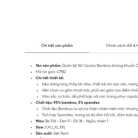
Chi tiết sản phẩm
Chính sách đổi & 
Tên sản phẩm:
Quần lót Nữ Cecina Bamboo kháng khuẩn 
Mã rút gọn: CPB2
Chi tiết thiết kế:
Kiểu dáng lưng thấp kín đáo, thiết kế ôm vừa vặn, mang
Viền chun co giãn thoải mái, phối ren giữa tạo điểm nhấ
Màu sắc cơ bản, dễ phối hợp với các trang phục ngoài,
Chất liệu: 95% bamboo, 5% spandex
Chất liệu Bamboo từ sợi tre thiên nhiên mềm mịn, thoán
Tích hợp Spandex, mang lại độ đàn hồi tốt, đảm bảo sự
Màu:
Be 106 - Đen 9 - Đỏ 18 - Ngẫu nhiên 1
Size:
S,M,L,XL,XXL
Sản xuất:
Việt Nam