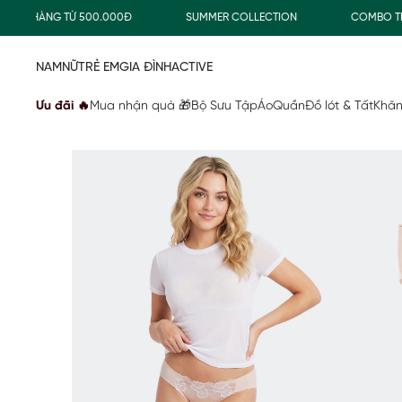
N HÀNG TỪ 500.000Đ
SUMMER COLLECTION
COMBO TIẾT K
NAM
NỮ
TRẺ EM
GIA ĐÌNH
ACTIVE
Ưu đãi 🔥
Mua nhận quà 🎁
Bộ Sưu Tập
Áo
Quần
Đồ lót & Tất
Khăn