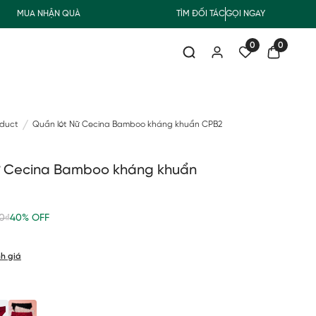
MUA NHẬN QUÀ
FREESHIP GIAO THƯỜNG CHO ĐƠN HÀNG TỪ 500.00
TÌM ĐỐI TÁC
GỌI NGAY
0
0
oduct
Quần lót Nữ Cecina Bamboo kháng khuẩn CPB2
ữ Cecina Bamboo kháng khuẩn
0₫
40% OFF
h giá