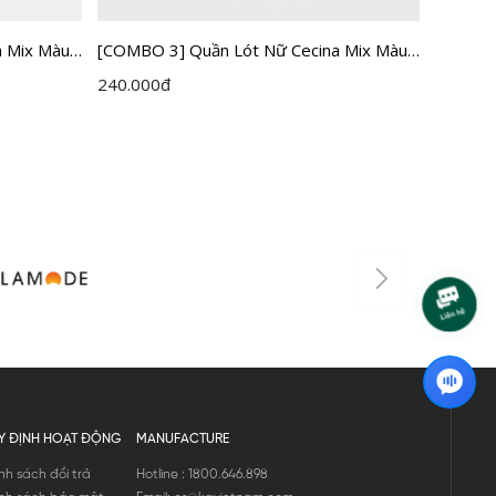
a Mix Màu
[COMBO 3] Quần Lót Nữ Cecina Mix Màu
Quần ló
CBI00308EDP03
240.000
đ
69.000
Y ĐỊNH HOẠT ĐỘNG
MANUFACTURE
nh sách đổi trả
Hotline : 1800.646.898