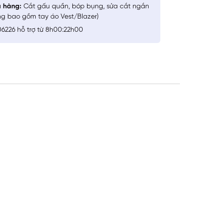
a hàng:
Cắt gấu quần, bóp bụng, sửa cắt ngắn
ng bao gồm tay áo Vest/Blazer)
6226 hỗ trợ từ 8h00:22h00