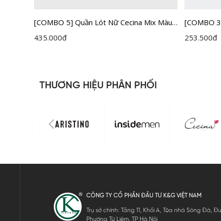
ecina
[COMBO 5] Quần Lót Nữ Cecina Mix Màu
[COMBO 3]
CBI600EDP05
CBI004ED
435.000
đ
253.500
đ
THƯƠNG HIỆU PHÂN PHỐI
CÔNG TY CỔ PHẦN ĐẦU TƯ K&G VIỆT NAM
Trụ sở chính: Tầng 11, Khối A, Tòa nhà Sông Đà,
Phường Từ Liêm, TP Hà Nội