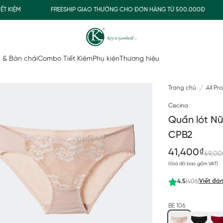
IỆM
FREESHIP GIAO THƯỜNG CHO ĐƠN HÀNG TỪ 500.000Đ
 & Bàn chải
Combo Tiết Kiệm
Phụ kiện
Thương hiệu
Trang chủ
All Pr
Cecina
Quần lót N
CPB2
41,400₫
69,00
(Giá đã bao gồm VAT)
Viết đán
4.5
(406)
BE 106