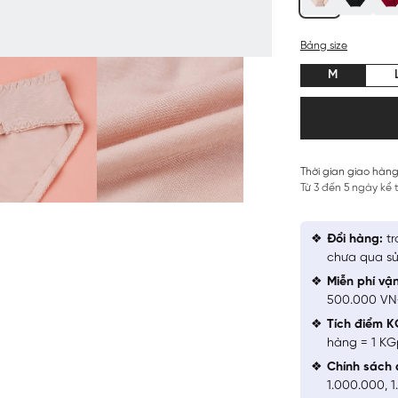
Bảng size
M
Thời gian giao hàng
Từ 3 đến 5 ngày kể
Đổi hàng:
tr
chưa qua sử
Miễn phí vậ
500.000 V
Tích điểm K
hàng = 1 KG
Chính sách 
1.000.000, 