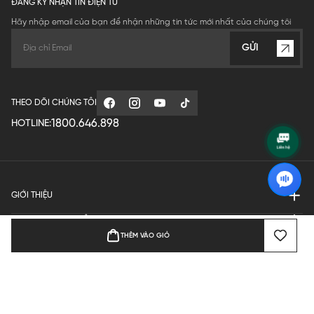
ĐĂNG KÝ NHẬN TIN ĐIỆN TỬ
Hãy nhập email của bạn để nhận những tin tức mới nhất của chúng tôi
GỬI
THEO DÕI CHÚNG TÔI
1800.646.898
HOTLINE:
GIỚI THIỆU
QUY ĐỊNH HOẠT ĐỘNG
THÊM VÀO GIỎ
MANUFACTURE
THANH TOÁN