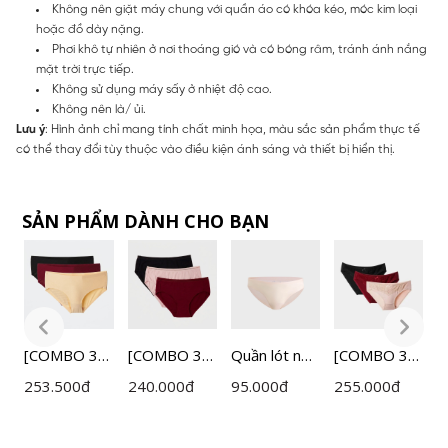
Không nên giặt máy chung với quần áo có khóa kéo, móc kim loại
hoặc đồ dày nặng.
Phơi khô tự nhiên ở nơi thoáng gió và có bóng râm, tránh ánh nắng
mặt trời trực tiếp.
Không sử dụng máy sấy ở nhiệt độ cao.
Không nên là/ ủi.
Lưu ý
: Hình ảnh chỉ mang tính chất minh họa, màu sắc sản phẩm thực tế
có thể thay đổi tùy thuộc vào điều kiện ánh sáng và thiết bị hiển thị.
SẢN PHẨM DÀNH CHO BẠN
]
[COMBO 3]
[COMBO 3]
Quần lót nữ
[COMBO 3]
Q
Nữ
Quần Lót Nữ
Quần Lót Nữ
không viền
Quần Lót Nữ
C
253.500
đ
240.000
đ
95.000
đ
255.000
đ
1
Cecina Mix
Cecina Mix
mát lạnh
Cecina Mix
C
Màu
Màu
Cecina
Màu
y
CBI004EDP
CBI00308ED
CBI010EDP
CBI1605ED