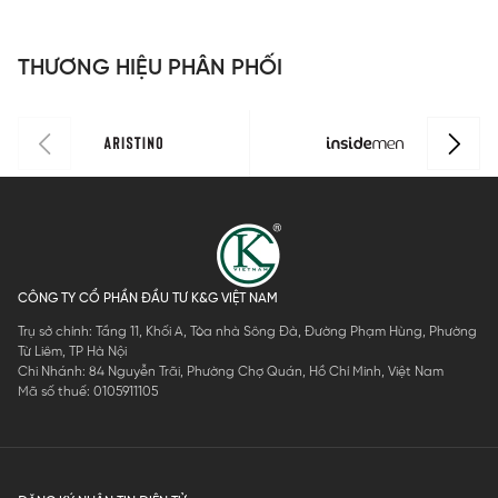
P
03
P03
01
P03
THƯƠNG HIỆU PHÂN PHỐI
CÔNG TY CỔ PHẦN ĐẦU TƯ K&G VIỆT NAM
Trụ sở chính: Tầng 11, Khối A, Tòa nhà Sông Đà, Đường Phạm Hùng, Phường
Từ Liêm, TP Hà Nội
Chi Nhánh: 84 Nguyễn Trãi, Phường Chợ Quán, Hồ Chí Minh, Việt Nam
Mã số thuế: 0105911105