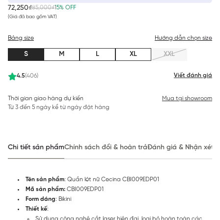
72,250₫
85,000₫
15% OFF
(Giá đã bao gồm VAT)
Bảng size
Hướng dẫn chọn size
S
M
L
XL
XXL
Viết đánh giá
4.5
(406)
Thời gian giao hàng dự kiến
Mua tại showroom
Từ 3 đến 5 ngày kể từ ngày đặt hàng
Chi tiết sản phẩm
Chính sách đổi & hoàn trả
Đánh giá & Nhận xét
Tên sản phẩm
: Quần lót nữ Cecina CBI009EDP01
Mã sản phẩm:
CBI009EDP01
Form dáng
: Bikini
Thiết kế
:
Sử dụng công nghệ cắt laser hiện đại, loại bỏ hoàn toàn các