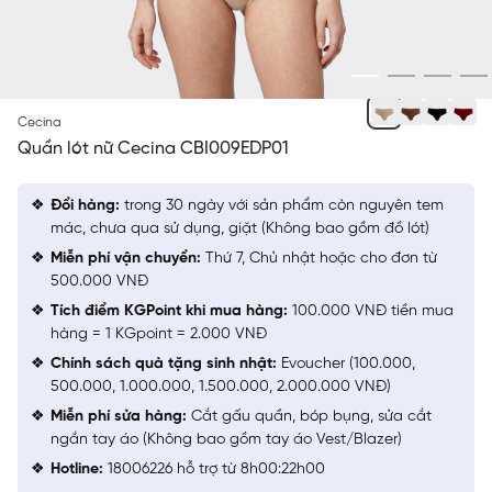
BE 4
Cecina
Quần lót nữ Cecina CBI009EDP01
Đổi hàng:
trong 30 ngày với sản phẩm còn nguyên tem
mác, chưa qua sử dụng, giặt (Không bao gồm đồ lót)
Miễn phí vận chuyển:
Thứ 7, Chủ nhật hoặc cho đơn từ
500.000 VNĐ
Tích điểm KGPoint khi mua hàng:
100.000 VNĐ tiền mua
hàng = 1 KGpoint = 2.000 VNĐ
Chính sách quà tặng sinh nhật:
Evoucher (100.000,
500.000, 1.000.000, 1.500.000, 2.000.000 VNĐ)
Miễn phí sửa hàng:
Cắt gấu quần, bóp bụng, sửa cắt
ngắn tay áo (Không bao gồm tay áo Vest/Blazer)
Hotline:
18006226 hỗ trợ từ 8h00:22h00