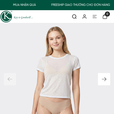
MUA NHẬN QUÀ
FREESHIP GIAO THƯỜNG CHO ĐƠN HÀNG TỪ
0