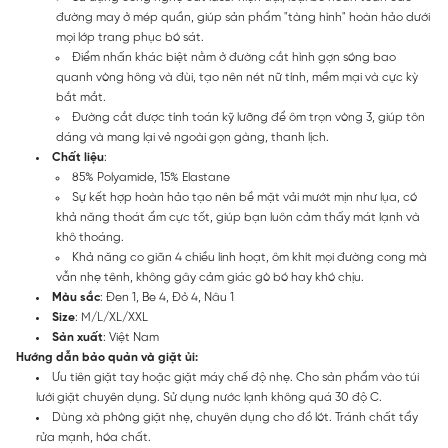
đường may ở mép quần, giúp sản phẩm "tàng hình" hoàn hảo dưới
mọi lớp trang phục bó sát.
Điểm nhấn khác biệt nằm ở đường cắt hình gợn sóng bao
quanh vòng hông và đùi, tạo nên nét nữ tính, mềm mại và cực kỳ
bắt mắt.
Đường cắt được tính toán kỹ lưỡng để ôm trọn vòng 3, giúp tôn
dáng và mang lại vẻ ngoài gọn gàng, thanh lịch.
Chất liệu
:
85% Polyamide, 15% Elastane
Sự kết hợp hoàn hảo tạo nên bề mặt vải mướt mịn như lụa, có
khả năng thoát ẩm cực tốt, giúp bạn luôn cảm thấy mát lạnh và
khô thoáng.
Khả năng co giãn 4 chiều linh hoạt, ôm khít mọi đường cong mà
vẫn nhẹ tênh, không gây cảm giác gò bó hay khó chịu.
Màu sắc
: Đen 1, Be 4, Đỏ 4, Nâu 1
Size
: M/L/XL/XXL
Sản xuất
: Việt Nam
Hướng dẫn bảo quản và giặt ủi:
Ưu tiên giặt tay hoặc giặt máy chế độ nhẹ. Cho sản phẩm vào túi
lưới giặt chuyên dụng. Sử dụng nước lạnh không quá 30 độ C.
Dùng xà phòng giặt nhẹ, chuyên dụng cho đồ lót. Tránh chất tẩy
rửa mạnh, hóa chất.