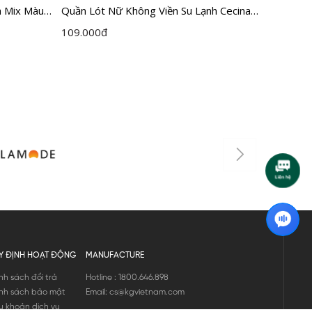
a Mix Màu
Quần Lót Nữ Không Viền Su Lạnh Cecina
[COMBO 
03
CBI003EGP01
CBI600
109.000
đ
435.00
Y ĐỊNH HOẠT ĐỘNG
MANUFACTURE
nh sách đổi trả
Hotline : 1800.646.898
nh sách bảo mật
Email: cs@kgvietnam.com
u khoản dịch vụ