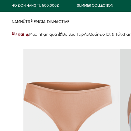
G CHO ĐƠN HÀNG TỪ 500.000Đ
SUMMER COLLECTION
COMB
NAM
NỮ
TRẺ EM
GIA ĐÌNH
ACTIVE
Ưu đãi 🔥
Mua nhận quà 🎁
Bộ Sưu Tập
Áo
Quần
Đồ lót & Tất
Khăn