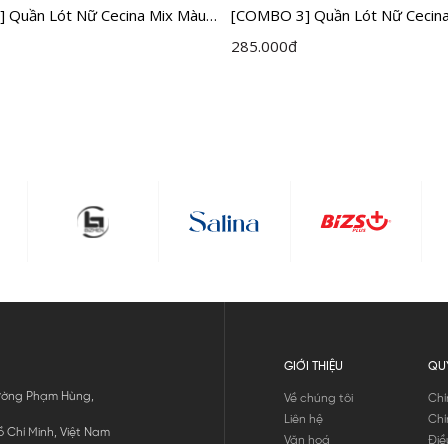
 Quần Lót Nữ Cecina Mix Màu
[COMBO 3] Quần Lót Nữ Cecin
P03
Không Đường May CBI002EDP
285.000
đ
GIỚI THIỆU
QU
 Đường Phạm Hùng,
Về chúng tôi
Chí
Liên hệ
Chí
 Chí Minh, Việt Nam
Văn hoá
Điề