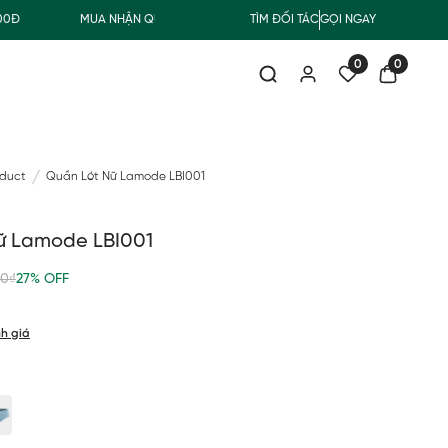
MUA NHẬN QUÀ
FREESHIP GIAO THƯỜNG CHO ĐƠN HÀNG T
TÌM ĐỐI TÁC
GỌI NGAY
0
0
oduct
Quần Lót Nữ Lamode LBI001
ữ Lamode LBI001
00₫
27% OFF
h giá