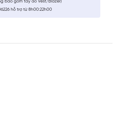
ng bao gồm tay áo Vest/Blazer)
6226 hỗ trợ từ 8h00:22h00