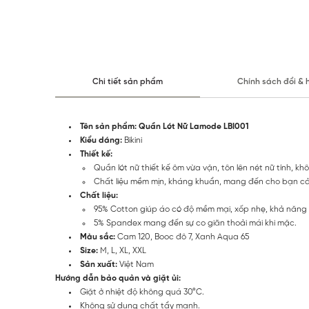
Chi tiết sản phẩm
Chính sách đổi & 
Tên sản phẩm: Quần Lót Nữ Lamode LBI001
Kiểu dáng:
Bikini
Thiết kế:
Quần lót nữ thiết kế ôm vừa vặn, tôn lên nét nữ tính, kh
Chất liệu mềm mịn, kháng khuẩn, mang đến cho bạn cảm 
Chất liệu:
95% Cotton giúp áo có độ mềm mại, xốp nhẹ, khả năng t
5% Spandex mang đến sự co giãn thoải mái khi mặc.
Màu sắc:
Cam 120, Booc đô 7, Xanh Aqua 65
Size:
M, L, XL, XXL
Sản xuất:
Việt Nam
Hướng dẫn bảo quản và giặt ủi:
Giặt ở nhiệt độ không quá 30°C.
Không sử dụng chất tẩy mạnh.