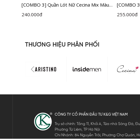
ường
[COMBO 3] Quần Lót Nữ Cecina Mix Màu
[COMBO 3]
CBI00308EDP03
CBI005ED
240.000
đ
255.000
đ
THƯƠNG HIỆU PHÂN PHỐI
CÔNG TY CỔ PHẦN ĐẦU TƯ K&G VIỆT NAM
Trụ sở chính: Tầng 11, Khối A, Tòa nhà Sông Đà,
Phường Từ Liêm, TP Hà Nội
Chi Nhánh: 84 Nguyễn Trãi, Phường Chợ Quán, Hồ