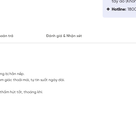
tay áo (Khô
Hotline:
1800
hoàn trả
Đánh giá & Nhận xét
ông bị hằn nếp.
giác thoải mái, tự tin suốt ngày dài.
hấm hút tốt, thoáng khí.