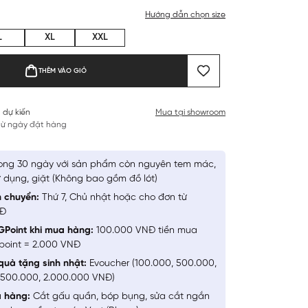
Hướng dẫn chọn size
L
XL
XXL
THÊM VÀO GIỎ
 dự kiến
Mua tại showroom
 từ ngày đặt hàng
ong 30 ngày với sản phẩm còn nguyên tem mác,
 dụng, giặt (Không bao gồm đồ lót)
n chuyển:
Thứ 7, Chủ nhật hoặc cho đơn từ
NĐ
GPoint khi mua hàng:
100.000 VNĐ tiền mua
point = 2.000 VNĐ
quà tặng sinh nhật:
Evoucher (100.000, 500.000,
1.500.000, 2.000.000 VNĐ)
a hàng:
Cắt gấu quần, bóp bụng, sửa cắt ngắn