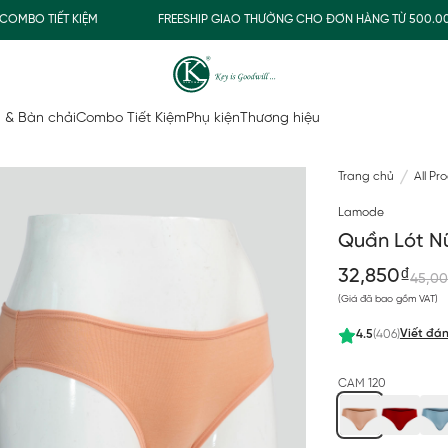
O TIẾT KIỆM
FREESHIP GIAO THƯỜNG CHO ĐƠN HÀNG TỪ 500.000Đ
 & Bàn chải
Combo Tiết Kiệm
Phụ kiện
Thương hiệu
Trang chủ
All Pr
Lamode
Quần Lót N
32,850₫
45,0
(Giá đã bao gồm VAT)
Viết đán
4.5
(406)
CAM 120