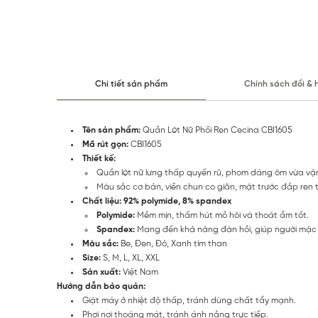
Chi tiết sản phẩm
Chính sách đổi & 
Tên sản phẩm:
Quần Lót Nữ Phối Ren Cecina CBI1605
Mã rút gọn:
CBI1605
Thiết kế:
Quần lót nữ lưng thấp quyến rũ, phom dáng ôm vừa vặn
Màu sắc cơ bản, viền chun co giãn, mặt trước đắp ren ti
Chất liệu: 92% polymide, 8% spandex
Polymide:
Mềm mịn, thấm hút mồ hôi và thoát ẩm tốt.
Spandex:
Mang đến khả năng đàn hồi, giúp người mặc c
Màu sắc:
Be, Đen, Đỏ, Xanh tím than
Size:
S, M, L, XL, XXL
Sản xuất:
Việt Nam
Hướng dẫn bảo quản:
Giặt máy ở nhiệt độ thấp, tránh dùng chất tẩy mạnh.
Phơi nơi thoáng mát, tránh ánh nắng trực tiếp.