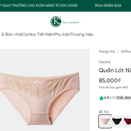
IAO THƯỜNG CHO ĐƠN HÀNG TỪ 500.000Đ
MUA NHẬN QUÀ
 & Bàn chải
Combo Tiết Kiệm
Phụ kiện
Thương hiệu
Trang chủ
All Pr
Cecina
Quần Lót Nữ
85,000₫
(Giá đã bao gồm VAT)
Viết đán
4.5
(406)
BE 106