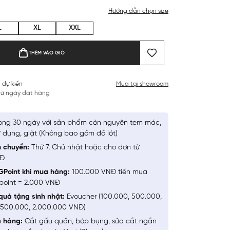
Hướng dẫn chọn size
L
XL
XXL
THÊM VÀO GIỎ
 dự kiến
Mua tại showroom
 từ ngày đặt hàng
ong 30 ngày với sản phẩm còn nguyên tem mác,
 dụng, giặt (Không bao gồm đồ lót)
n chuyển:
Thứ 7, Chủ nhật hoặc cho đơn từ
NĐ
GPoint khi mua hàng:
100.000 VNĐ tiền mua
point = 2.000 VNĐ
quà tặng sinh nhật:
Evoucher (100.000, 500.000,
1.500.000, 2.000.000 VNĐ)
a hàng:
Cắt gấu quần, bóp bụng, sửa cắt ngắn