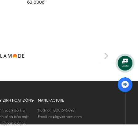
63.000
đ
95.000
Y ĐỊNH HOẠT ĐỘNG
MANUFACTURE
nh sách đổi trả
Hotline : 1800.646.898
nh sách bảo mật
Email: cs@kgvietnam.com
u khoản dịch vụ
nh sách bảo hành
ng tin hàng hóa