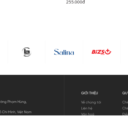
255.000
đ
GIỚI THIỆU
QU
 Đường Phạm Hùng,
Về chúng tôi
Chí
Liên hệ
Chí
 Chí Minh, Việt Nam
Văn hoá
Điề
Tuyển dụng
Chí
Tin tức
Thô