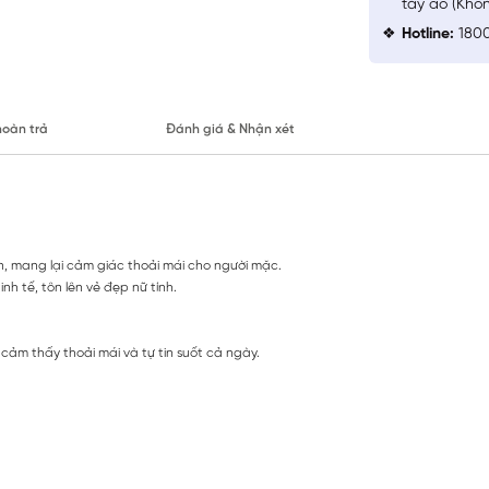
tay áo (Khô
Hotline:
1800
hoàn trả
Đánh giá & Nhận xét
, mang lại cảm giác thoải mái cho người mặc.
nh tế, tôn lên vẻ đẹp nữ tính.
ảm thấy thoải mái và tự tin suốt cả ngày.