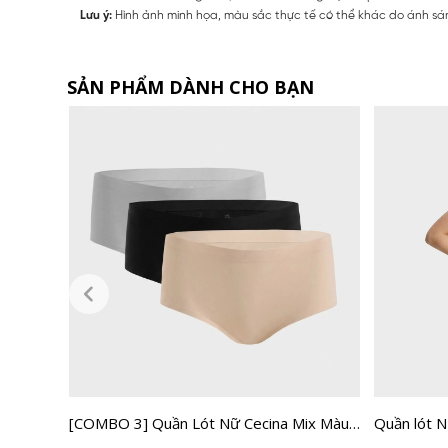
Lưu ý:
Hình ảnh minh họa, màu sắc thực tế có thể khác do ánh sán
SẢN PHẨM DÀNH CHO BẠN
ix Màu
[COMBO 3] Quần Lót Nữ Cecina Mix Màu
Quần lót 
Không Đường May CBI002EDP03