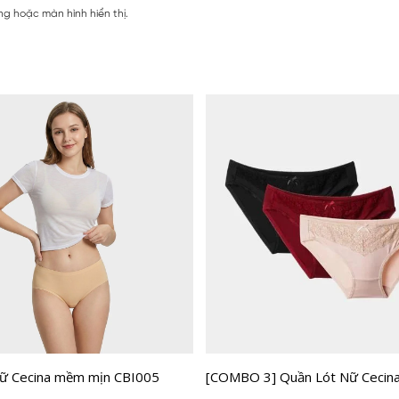
g hoặc màn hình hiển thị.
Nữ Cecina mềm mịn CBI005
[COMBO 3] Quần Lót Nữ Cecin
CBI1605EDP03