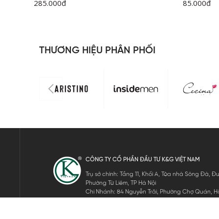
285.000
đ
85.000
đ
THƯƠNG HIỆU PHÂN PHỐI
CÔNG TY CỔ PHẦN ĐẦU TƯ K&G VIỆT NAM
Trụ sở chính: Tầng 11, Khối A, Tòa nhà Sông Đà,
Phường Từ Liêm, TP Hà Nội
Chi Nhánh: 84 Nguyễn Trãi, Phường Chợ Quán, Hồ
Mã số thuế: 0105911105