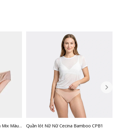
a Mix Màu
Quần lót Nữ Nữ Cecina Bamboo CPB1
Quần ló
CBI010