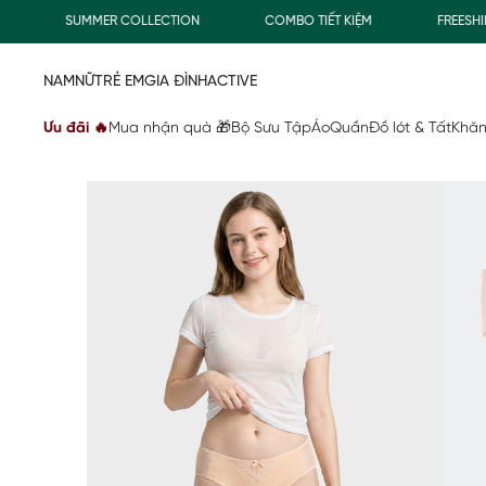
SUMMER COLLECTION
COMBO TIẾT KIỆM
FREESHIP G
NAM
NỮ
TRẺ EM
GIA ĐÌNH
ACTIVE
Ưu đãi 🔥
Mua nhận quà 🎁
Bộ Sưu Tập
Áo
Quần
Đồ lót & Tất
Khăn