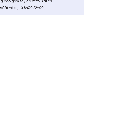
ng bao gồm tay áo Vest/Blazer)
6226 hỗ trợ từ 8h00:22h00