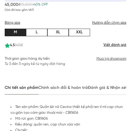
45,000₫
75,000₫
40% OFF
(Giá đã bao gồm VAT)
Bảng size
Hướng dẫn chọn size
M
L
XL
XXL
Viết đánh giá
4.5
(406)
Thời gian giao hàng dự kiến
Mua tại showroom
Từ 3 đến 5 ngày kể từ ngày đặt hàng
Chi tiết sản phẩm
Chính sách đổi & hoàn trả
Đánh giá & Nhận xét
Tên sản phẩm: Quần lót nữ Cecina thiết kế phối ren tỉ mỉ cạp chun
co giãn tạo cảm giác thoải mái - CBI1606
Mã rút gọn: CBI1606
Kiểu dáng: quần ren, cạp chun vừa vặn
Chi tiết: