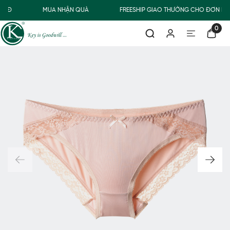
00Đ
MUA NHẬN QUÀ
FREESHIP GIAO THƯỜNG CHO ĐƠN HÀ
0