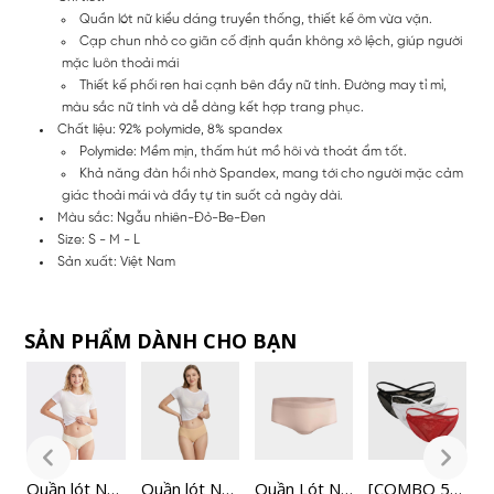
Quần lót nữ kiểu dáng truyền thống, thiết kế ôm vừa vặn.
Cạp chun nhỏ co giãn cố định quần không xô lệch, giúp người
mặc luôn thoải mái
Thiết kế phối ren hai cạnh bên đầy nữ tính. Đường may tỉ mỉ,
màu sắc nữ tính và dễ dàng kết hợp trang phục.
Chất liệu: 92% polymide, 8% spandex
Polymide: Mềm mịn, thấm hút mồ hôi và thoát ẩm tốt.
Khả năng đàn hồi nhờ Spandex, mang tới cho người mặc cảm
giác thoải mái và đầy tự tin suốt cả ngày dài.
Màu sắc: Ngẫu nhiên-Đỏ-Be-Đen
Size: S - M - L
Sản xuất: Việt Nam
SẢN PHẨM DÀNH CHO BẠN
ữ
Quần lót Nữ
Quần lót Nữ
Quần Lót Nữ
[COMBO 5]
[