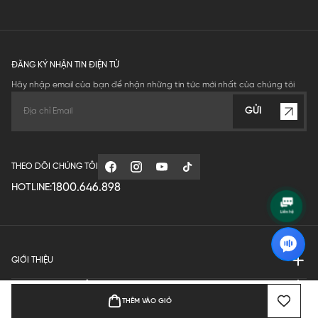
ĐĂNG KÝ NHẬN TIN ĐIỆN TỬ
Hãy nhập email của bạn để nhận những tin tức mới nhất của chúng tôi
GỬI
THEO DÕI CHÚNG TÔI
1800.646.898
HOTLINE:
GIỚI THIỆU
QUY ĐỊNH HOẠT ĐỘNG
THÊM VÀO GIỎ
MANUFACTURE