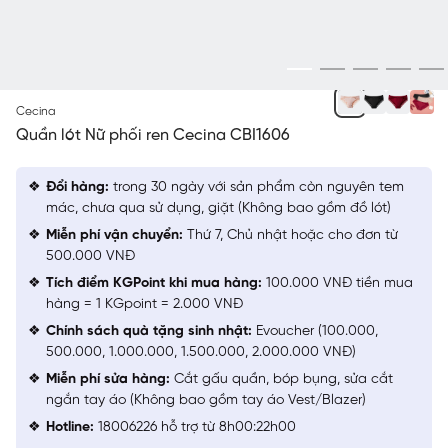
BE 106
Cecina
Quần lót Nữ phối ren Cecina CBI1606
Đổi hàng:
trong 30 ngày với sản phẩm còn nguyên tem
mác, chưa qua sử dụng, giặt (Không bao gồm đồ lót)
Miễn phí vận chuyển:
Thứ 7, Chủ nhật hoặc cho đơn từ
500.000 VNĐ
Tích điểm KGPoint khi mua hàng:
100.000 VNĐ tiền mua
hàng = 1 KGpoint = 2.000 VNĐ
Chính sách quà tặng sinh nhật:
Evoucher (100.000,
500.000, 1.000.000, 1.500.000, 2.000.000 VNĐ)
Miễn phí sửa hàng:
Cắt gấu quần, bóp bụng, sửa cắt
ngắn tay áo (Không bao gồm tay áo Vest/Blazer)
Hotline:
18006226 hỗ trợ từ 8h00:22h00