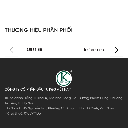
THƯƠNG HIỆU PHÂN PHỐI
CÔNG TY CỔ PHẦN ĐẦU TƯ K&G VIỆT NAM
Trụ sở chính: Tầng 11, Khối A, Tòa nhà Sông Đà, Đường Phạm Hùng, Phường
Từ Liêm, TP Hà Nội
Chi Nhánh: 84 Nguyễn Trãi, Phường Chợ Quán, Hồ Chí Minh, Việt Nam
Mã số thuế: 0105911105