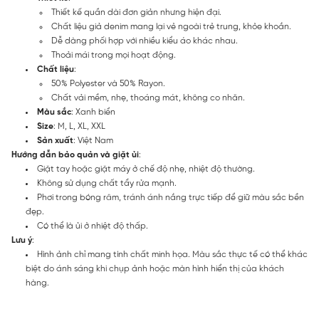
Thiết kế quần dài đơn giản nhưng hiện đại.
Chất liệu giả denim mang lại vẻ ngoài trẻ trung, khỏe khoắn.
Dễ dàng phối hợp với nhiều kiểu áo khác nhau.
Thoải mái trong mọi hoạt động.
Chất liệu
:
50% Polyester và 50% Rayon.
Chất vải mềm, nhẹ, thoáng mát, không co nhăn.
Màu sắc
: Xanh biển
Size
: M, L, XL, XXL
Sản xuất
: Việt Nam
Hướng dẫn bảo quản và giặt ủi
:
Giặt tay hoặc giặt máy ở chế độ nhẹ, nhiệt độ thường.
Không sử dụng chất tẩy rửa mạnh.
Phơi trong bóng râm, tránh ánh nắng trực tiếp để giữ màu sắc bền
đẹp.
Có thể là ủi ở nhiệt độ thấp.
Lưu ý
:
Hình ảnh chỉ mang tính chất minh họa. Màu sắc thực tế có thể khác
biệt do ánh sáng khi chụp ảnh hoặc màn hình hiển thị của khách
hàng.