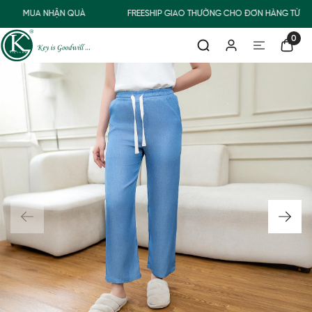
MUA NHẬN QUÀ
FREESHIP GIAO THƯỜNG CHO ĐƠN HÀNG TỪ 50
0