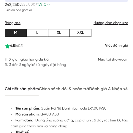
242,250₫
285,000₫
15% OFF
(Giá đã bao gồm VAT)
Bảng size
Hướng dẫn chọn size
M
L
XL
XXL
Viết đánh giá
4.5
(406)
Thời gian giao hàng dự kiến
Mua tại showroom
Từ 3 đến 5 ngày kể từ ngày đặt hàng
Chi tiết sản phẩm
Chính sách đổi & hoàn trả
Đánh giá & Nhận xét
Tên sản phẩm
: Quần Rời Nữ Denim Lamode LPA001AS0
Mã sản phẩm:
LPA001AS0
Form dáng
: Dáng ống suông đứng, cạp chun có dây rút tiện lợi, tạo
cảm giác thoải mái và năng động
Thiết kế
: