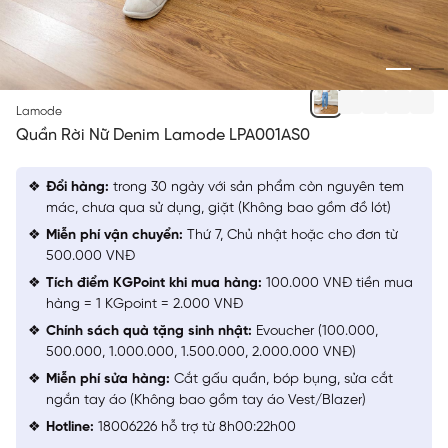
XANH BIỂN 2 MF
Lamode
Quần Rời Nữ Denim Lamode LPA001AS0
Đổi hàng:
trong 30 ngày với sản phẩm còn nguyên tem
mác, chưa qua sử dụng, giặt (Không bao gồm đồ lót)
Miễn phí vận chuyển:
Thứ 7, Chủ nhật hoặc cho đơn từ
500.000 VNĐ
Tích điểm KGPoint khi mua hàng:
100.000 VNĐ tiền mua
hàng = 1 KGpoint = 2.000 VNĐ
Chính sách quà tặng sinh nhật:
Evoucher (100.000,
500.000, 1.000.000, 1.500.000, 2.000.000 VNĐ)
Miễn phí sửa hàng:
Cắt gấu quần, bóp bụng, sửa cắt
ngắn tay áo (Không bao gồm tay áo Vest/Blazer)
Hotline:
18006226 hỗ trợ từ 8h00:22h00