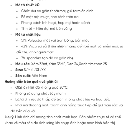
Mô tả thiết kế:
Chất liệu co giãn thoải mái, giữ form ổn định
Bề mặt mịn mượt, nhẹ tênh trên da
Phong cách linh hoạt, hợp mọi hoàn cảnh
Tinh tế – hiện đại mà bền vững
Mô tả chất liệu:
51% Polyester mặt vải trơn bóng, bền màu
42% Visco sợi sồi thiên nhiên mang đến bề mặt vải mềm mại, sự
dễ chịu cho người mặc
7% spandex tạo độ co giãn nhẹ
Màu sắc:
Xám 32mf, Xám 33MF, Đen 34,Xanh tím than 25
Size:
S/M/L/XL/XXL
Sản xuất:
Việt Nam
Hướng dẫn bảo quản và giặt ủi:
Giặt ở nhiệt độ không quá 30°C.
Không sử dụng chất tẩy mạnh.
Là/ủi ở nhiệt độ thấp để tránh hỏng chất liệu và họa tiết.
Phơi nơi thoáng mát, tránh ánh nắng trực tiếp để giữ màu sắc và
độ bền của vải.
Lưu ý:
Hình ảnh chỉ mang tính chất minh họa. Sản phẩm thực tế có thể
khác về màu sắc do ánh sáng khi chụp ảnh hoặc màn hình hiển thị.