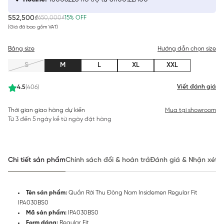
552,500₫
650,000₫
15% OFF
(Giá đã bao gồm VAT)
Bảng size
Hướng dẫn chọn size
S
M
L
XL
XXL
Viết đánh giá
4.5
(406)
Thời gian giao hàng dự kiến
Mua tại showroom
Từ 3 đến 5 ngày kể từ ngày đặt hàng
Chi tiết sản phẩm
Chính sách đổi & hoàn trả
Đánh giá & Nhận xét
Tên sản phẩm:
Quần Rời Thu Đông Nam Insidemen Regular Fit
IPA030BS0
Mã sản phẩm:
IPA030BS0
Form dáng:
Regular Fit