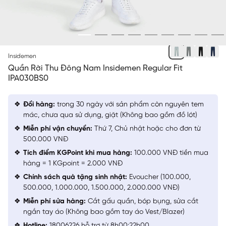
XÁM 32MF
Insidemen
Quần Rời Thu Đông Nam Insidemen Regular Fit
IPA030BS0
Đổi hàng:
trong 30 ngày với sản phẩm còn nguyên tem
mác, chưa qua sử dụng, giặt (Không bao gồm đồ lót)
Miễn phí vận chuyển:
Thứ 7, Chủ nhật hoặc cho đơn từ
500.000 VNĐ
Tích điểm KGPoint khi mua hàng:
100.000 VNĐ tiền mua
hàng = 1 KGpoint = 2.000 VNĐ
Chính sách quà tặng sinh nhật:
Evoucher (100.000,
500.000, 1.000.000, 1.500.000, 2.000.000 VNĐ)
Miễn phí sửa hàng:
Cắt gấu quần, bóp bụng, sửa cắt
ngắn tay áo (Không bao gồm tay áo Vest/Blazer)
Hotline:
18006226 hỗ trợ từ 8h00:22h00