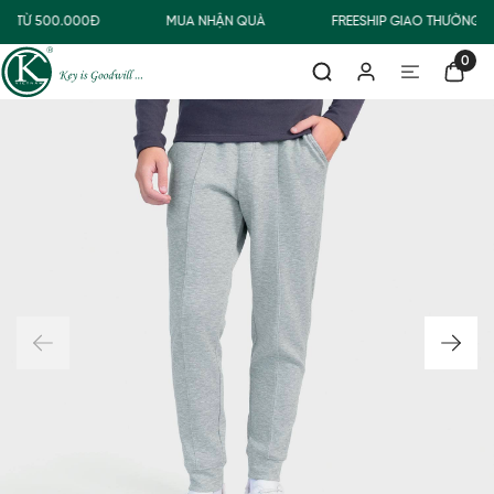
G TỪ 500.000Đ
MUA NHẬN QUÀ
FREESHIP GIAO THƯỜNG 
0