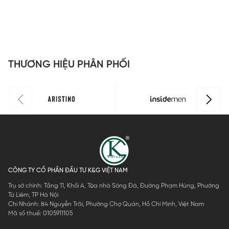
THƯƠNG HIỆU PHÂN PHỐI
CÔNG TY CỔ PHẦN ĐẦU TƯ K&G VIỆT NAM
Trụ sở chính: Tầng 11, Khối A, Tòa nhà Sông Đà, Đường Phạm Hùng, Phường
Từ Liêm, TP Hà Nội
Chi Nhánh: 84 Nguyễn Trãi, Phường Chợ Quán, Hồ Chí Minh, Việt Nam
Mã số thuế: 0105911105