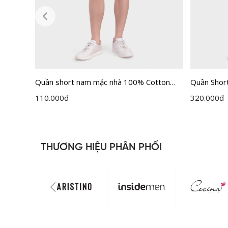
en
Quần short nam mặc nhà 100% Cotton
Quần Short
Insidemen ISO8000H0
Insideme
110.000
đ
320.000
đ
THƯƠNG HIỆU PHÂN PHỐI