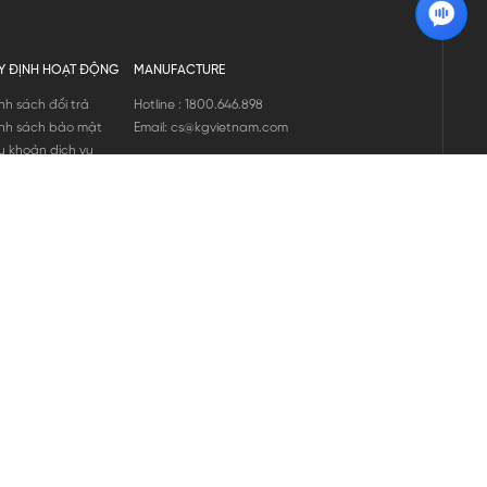
Y ĐỊNH HOẠT ĐỘNG
MANUFACTURE
nh sách đổi trả
Hotline : 1800.646.898
nh sách bảo mật
Email: cs@kgvietnam.com
u khoản dịch vụ
nh sách bảo hành
ng tin hàng hóa
ớng dẫn mua hàng
nh sách vận chuyển