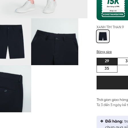
XANH TÍM THAN 9
Bảng size
29
3
35
Thời gian giao hàng
Từ 3 đến 5 ngày kể
Đổi hàng:
tr
chưa qua sử