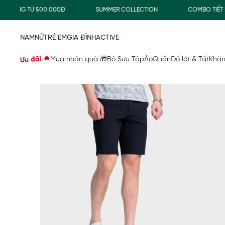
ÀNG TỪ 500.000Đ
SUMMER COLLECTION
COMBO TIẾT KIỆM
NAM
NỮ
TRẺ EM
GIA ĐÌNH
ACTIVE
Ưu đãi 🔥
Mua nhận quà 🎁
Bộ Sưu Tập
Áo
Quần
Đồ lót & Tất
Khăn