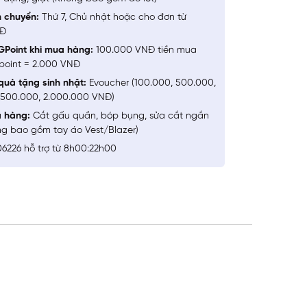
n chuyển:
Thứ 7, Chủ nhật hoặc cho đơn từ
NĐ
GPoint khi mua hàng:
100.000 VNĐ tiền mua
point = 2.000 VNĐ
quà tặng sinh nhật:
Evoucher (100.000, 500.000,
1.500.000, 2.000.000 VNĐ)
a hàng:
Cắt gấu quần, bóp bụng, sửa cắt ngắn
ng bao gồm tay áo Vest/Blazer)
6226 hỗ trợ từ 8h00:22h00