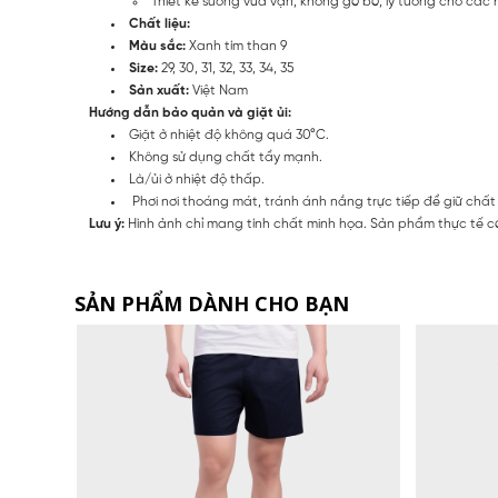
Thiết kế suông vừa vặn, không gò bó, lý tưởng cho các
Chất liệu:
Màu sắc:
Xanh tím than 9
Size:
29, 30, 31, 32, 33, 34, 35
Sản xuất:
Việt Nam
Hướng dẫn bảo quản và giặt ủi:
Giặt ở nhiệt độ không quá 30°C.
Không sử dụng chất tẩy mạnh.
Là/ủi ở nhiệt độ thấp.
Phơi nơi thoáng mát, tránh ánh nắng trực tiếp để giữ chất
Lưu ý:
Hình ảnh chỉ mang tính chất minh họa. Sản phẩm thực tế có
SẢN PHẨM DÀNH CHO BẠN