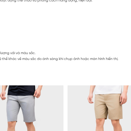
 hoạt động thể thao và phong cách năng động, hiện đại.
 lượng vải và màu sắc.
 thể khác về màu sắc do ánh sáng khi chụp ảnh hoặc màn hình hiển thị.