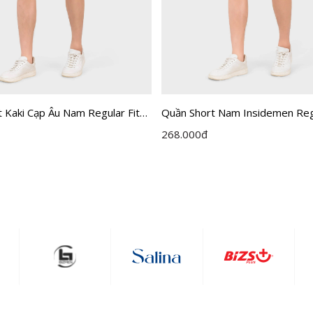
 Kaki Cạp Âu Nam Regular Fit
Quần Short Nam Insidemen Regu
n ISO501EDP01
ISO500EDP01
268.000
đ