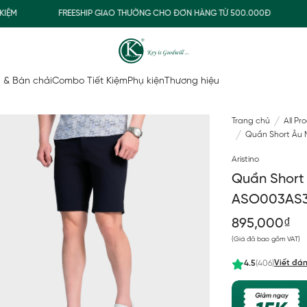
FREESHIP GIAO THƯỜNG CHO ĐƠN HÀNG TỪ 500.000Đ
MUA
 & Bàn chải
Combo Tiết Kiệm
Phụ kiện
Thương hiệu
Trang chủ
All Pr
Quần Short Âu N
Aristino
Quần Short 
ASO003AS
895,000₫
(Giá đã bao gồm VAT)
Viết đán
4.5
(406)