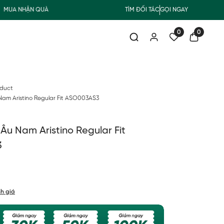
 NHẬN QUÀ
FREESHIP GIAO THƯỜNG CHO ĐƠN HÀNG TỪ 500.000Đ
TÌM ĐỐI TÁC
GỌI NGAY
0
0
oduct
am Aristino Regular Fit ASO003AS3
Âu Nam Aristino Regular Fit
3
h giá