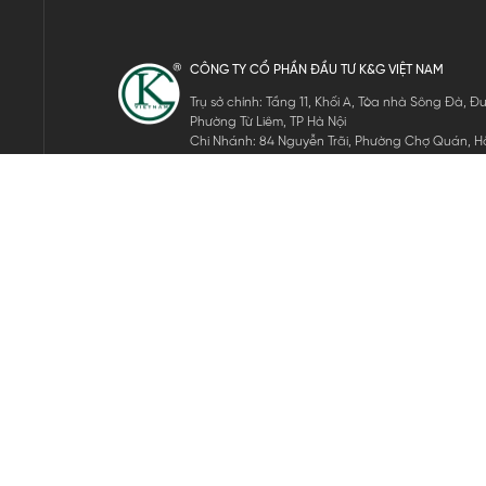
CÔNG TY CỔ PHẦN ĐẦU TƯ K&G VIỆT NAM
Trụ sở chính: Tầng 11, Khối A, Tòa nhà Sông Đà,
Phường Từ Liêm, TP Hà Nội
Chi Nhánh: 84 Nguyễn Trãi, Phường Chợ Quán, Hồ
Mã số thuế: 0105911105
ĐĂNG KÝ NHẬN TIN ĐIỆN TỬ
Hãy nhập email của bạn để nhận những tin tức mới nhất của 
THEO DÕI CHÚNG TÔI