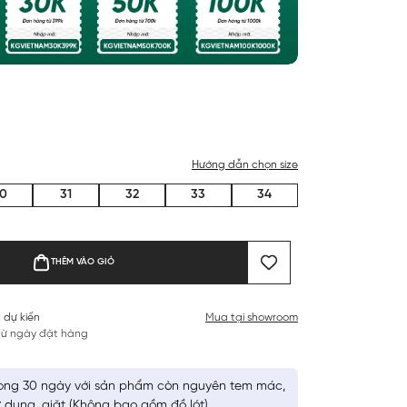
Hướng dẫn chọn size
0
31
32
33
34
THÊM VÀO GIỎ
 dự kiến
Mua tại showroom
 từ ngày đặt hàng
ong 30 ngày với sản phẩm còn nguyên tem mác,
 dụng, giặt (Không bao gồm đồ lót)