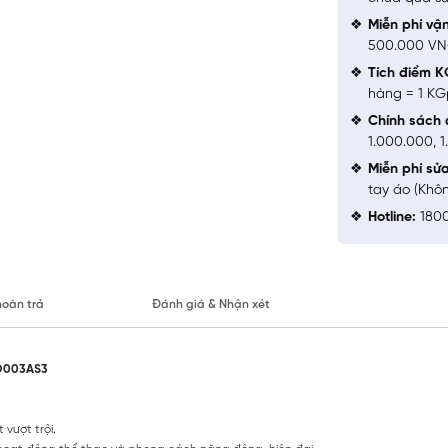
Miễn phí vậ
500.000 V
Tích điểm K
hàng = 1 KG
Chính sách 
1.000.000, 
Miễn phí sử
tay áo (Khô
Hotline:
1800
hoàn trả
Đánh giá & Nhận xét
SO003AS3
 vượt trội.