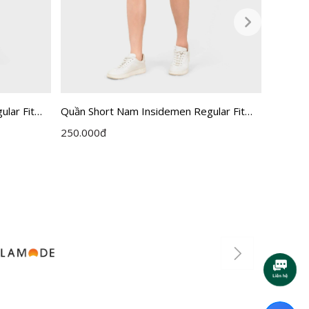
lar Fit
Quần Short Nam Insidemen Regular Fit
Quần sh
ISO235AH0
Insidem
250.000
đ
495.00