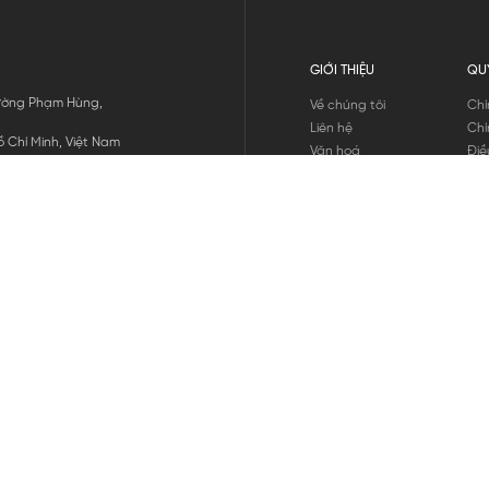
GIỚI THIỆU
QU
 Đường Phạm Hùng,
Về chúng tôi
Chí
Liên hệ
Chí
 Chí Minh, Việt Nam
Văn hoá
Điề
Tuyển dụng
Chí
Tin tức
Thô
Hư
Chí
THANH TOÁN
chúng tôi
GỬI
1800.646.898
HOTLINE: