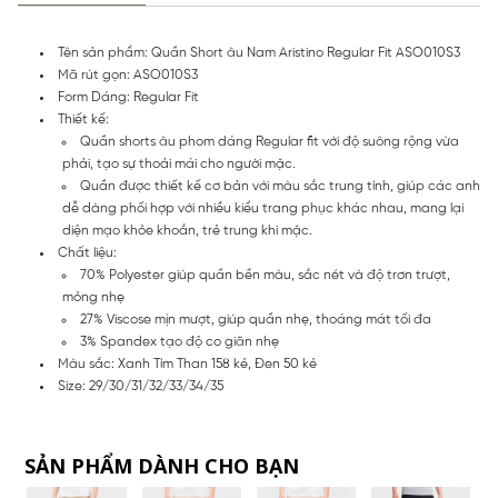
Tên sản phẩm: Quần Short âu Nam Aristino Regular Fit ASO010S3
Mã rút gọn: ASO010S3
Form Dáng: Regular Fit
Thiết kế:
Quần shorts âu phom dáng Regular fit với độ suông rộng vừa
phải, tạo sự thoải mái cho người mặc.
Quần được thiết kế cơ bản với màu sắc trung tính, giúp các anh
dễ dàng phối hợp với nhiều kiểu trang phục khác nhau, mang lại
diện mạo khỏe khoắn, trẻ trung khi mặc.
Chất liệu:
70% Polyester giúp quần bền màu, sắc nét và độ trơn trượt,
mỏng nhẹ
27% Viscose mịn mượt, giúp quần nhẹ, thoáng mát tối đa
3% Spandex tạo độ co giãn nhẹ
Màu sắc: Xanh Tím Than 158 kẻ, Đen 50 kẻ
Size: 29/30/31/32/33/34/35
SẢN PHẨM DÀNH CHO BẠN