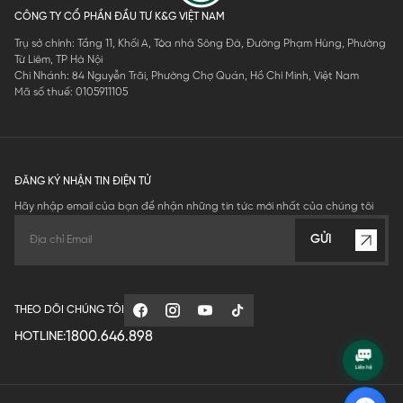
CÔNG TY CỔ PHẦN ĐẦU TƯ K&G VIỆT NAM
Trụ sở chính: Tầng 11, Khối A, Tòa nhà Sông Đà, Đường Phạm Hùng, Phường
Từ Liêm, TP Hà Nội
Chi Nhánh: 84 Nguyễn Trãi, Phường Chợ Quán, Hồ Chí Minh, Việt Nam
Mã số thuế: 0105911105
ĐĂNG KÝ NHẬN TIN ĐIỆN TỬ
Hãy nhập email của bạn để nhận những tin tức mới nhất của chúng tôi
GỬI
THEO DÕI CHÚNG TÔI
1800.646.898
HOTLINE: