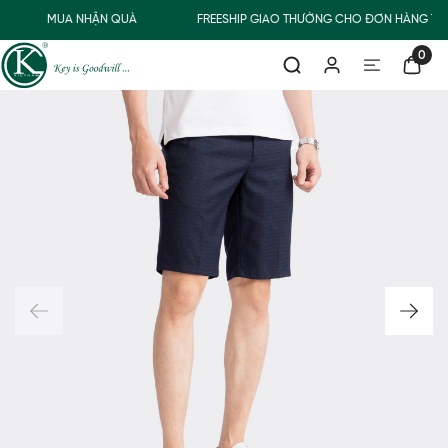
MUA NHẬN QUÀ
FREESHIP GIAO THƯỜNG CHO ĐƠN HÀNG TỪ 
0