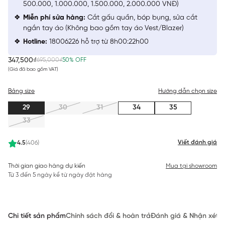
500.000, 1.000.000, 1.500.000, 2.000.000 VNĐ)
Miễn phí sửa hàng:
Cắt gấu quần, bóp bụng, sửa cắt
ngắn tay áo (Không bao gồm tay áo Vest/Blazer)
Hotline:
18006226 hỗ trợ từ 8h00:22h00
347,500₫
695,000₫
50% OFF
(Giá đã bao gồm VAT)
Bảng size
Hướng dẫn chọn size
29
30
31
34
35
33
Viết đánh giá
4.5
(406)
Thời gian giao hàng dự kiến
Mua tại showroom
Từ 3 đến 5 ngày kể từ ngày đặt hàng
Chi tiết sản phẩm
Chính sách đổi & hoàn trả
Đánh giá & Nhận xét