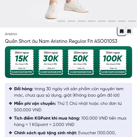
XANH TÍM THAN
Aristino
Quần Short âu Nam Aristino Regular Fit ASO010S3
Đổi hàng:
trong 30 ngày với sản phẩm còn nguyên tem
mác, chưa qua sử dụng, giặt (Không bao gồm đồ lót)
Miễn phí vận chuyển:
Thứ 7, Chủ nhật hoặc cho đơn từ
500.000 VNĐ
Tích điểm KGPoint khi mua hàng:
100.000 VNĐ tiền mua
hàng = 1 KGpoint = 2.000 VNĐ
Chính sách quà tặng sinh nhật:
Evoucher (100.000,