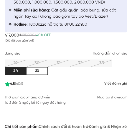
500.000, 1.000.000, 1.500.000, 2.000.000 VNĐ)
Miễn phí sửa hàng:
Cắt gấu quần, bóp bụng, sửa cắt
ngắn tay áo (Không bao gồm tay áo Vest/Blazer)
Hotline:
18006226 hỗ trợ từ 8h00:22h00
417,000₫
695,000₫
40% OFF
(Giá đã bao gồm VAT)
Bảng size
Hướng dẫn chọn size
29
30
31
32
33
34
35
Viết đánh giá
4.5
(406)
Thời gian giao hàng dự kiến
Mua tại showroom
Từ 3 đến 5 ngày kể từ ngày đặt hàng
Chi tiết sản phẩm
Chính sách đổi & hoàn trả
Đánh giá & Nhận xét