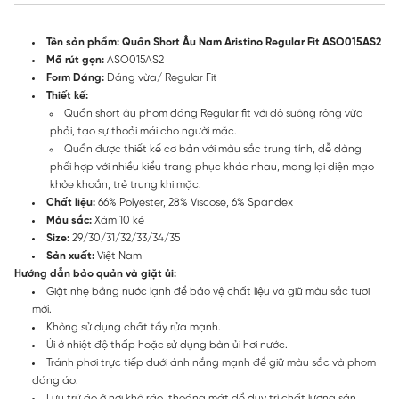
Tên sản phẩm: Quần Short Âu Nam Aristino Regular Fit ASO015AS2
Mã rút gọn:
ASO015AS2
Form Dáng:
Dáng vừa/ Regular Fit
Thiết kế:
Quần short âu phom dáng Regular fit với độ suông rộng vừa
phải, tạo sự thoải mái cho người mặc.
Quần được thiết kế cơ bản với màu sắc trung tính, dễ dàng
phối hợp với nhiều kiểu trang phục khác nhau, mang lại diện mạo
khỏe khoắn, trẻ trung khi mặc.
Chất liệu:
66% Polyester, 28% Viscose, 6% Spandex
Màu sắc:
Xám 10 kẻ
Size:
29/30/31/32/33/34/35
Sản xuất:
Việt Nam
Hướng dẫn bảo quản và giặt ủi:
Giặt nhẹ bằng nước lạnh để bảo vệ chất liệu và giữ màu sắc tươi
mới.
Không sử dụng chất tẩy rửa mạnh.
Ủi ở nhiệt độ thấp hoặc sử dụng bàn ủi hơi nước.
Tránh phơi trực tiếp dưới ánh nắng mạnh để giữ màu sắc và phom
dáng áo.
Lưu trữ áo ở nơi khô ráo, thoáng mát để duy trì chất lượng sản