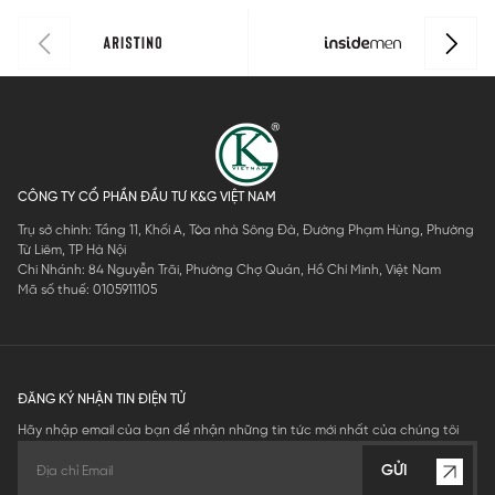
CÔNG TY CỔ PHẦN ĐẦU TƯ K&G VIỆT NAM
Trụ sở chính: Tầng 11, Khối A, Tòa nhà Sông Đà, Đường Phạm Hùng, Phường
Từ Liêm, TP Hà Nội
Chi Nhánh: 84 Nguyễn Trãi, Phường Chợ Quán, Hồ Chí Minh, Việt Nam
Mã số thuế: 0105911105
ĐĂNG KÝ NHẬN TIN ĐIỆN TỬ
Hãy nhập email của bạn để nhận những tin tức mới nhất của chúng tôi
GỬI