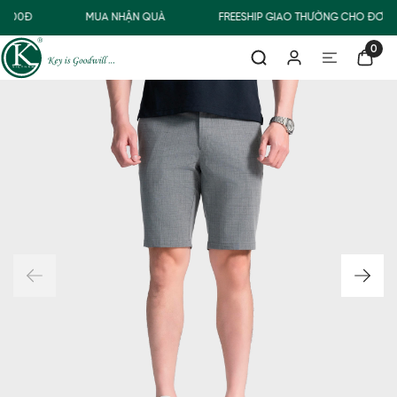
.000Đ
MUA NHẬN QUÀ
FREESHIP GIAO THƯỜNG CHO ĐƠN 
0