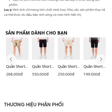
phẩm.
Lưu ý:
Hình ảnh chỉ mang tính chất minh họa. Màu sắc sản phẩm thực tế
có thể khác do điều kiện ánh sáng và màn hình hiển thị.
SẢN PHẨM DÀNH CHO BẠN
Quần Short
Quần Short
Quần Short
Quần Short
Q
Nam
Nam
Nam
thể thao cạp
t
268.000
đ
550.000
đ
250.000
đ
199.000
đ
5
Insidemen
Insidemen
Insidemen
chun nam
â
Regular Fit
Regular Fit
Regular Fit
Insidemen
I
0
ISO500EDP
ISO161AAH
ISO238AH0
dáng
d
01
0
Regular Fit
R
ISO036AZ
I
THƯƠNG HIỆU PHÂN PHỐI
0