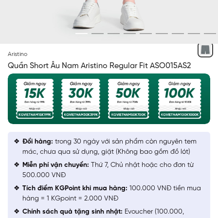
XÁM 10 KẺ
Aristino
Quần Short Âu Nam Aristino Regular Fit ASO015AS2
Đổi hàng:
trong 30 ngày với sản phẩm còn nguyên tem
mác, chưa qua sử dụng, giặt (Không bao gồm đồ lót)
Miễn phí vận chuyển:
Thứ 7, Chủ nhật hoặc cho đơn từ
500.000 VNĐ
Tích điểm KGPoint khi mua hàng:
100.000 VNĐ tiền mua
hàng = 1 KGpoint = 2.000 VNĐ
Chính sách quà tặng sinh nhật:
Evoucher (100.000,