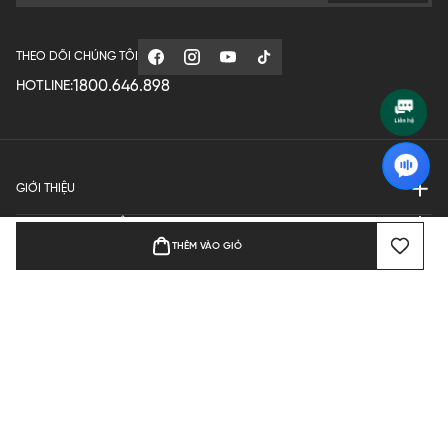
THEO DÕI CHÚNG TÔI
1800.646.898
HOTLINE:
GIỚI THIỆU
QUY ĐỊNH HOẠT ĐỘNG
THÊM VÀO GIỎ
MANUFACTURE
THANH TOÁN